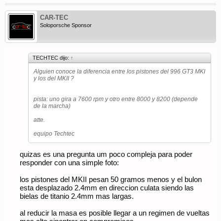
CAR-TEC
Soloporsche Sponsor
TECHTEC dijo:
↑
Alguien conoce la diferencia entre los pistones del 996 GT3 MKI
y los del MKII ?
pista: uno gira a 7600 rpm y otro entre 8000 y 8200 (depende
de la marcha)
atte.
equipo Techtec
quizas es una pregunta um poco compleja para poder
responder con una simple foto:
los pistones del MKII pesan 50 gramos menos y el bulon
esta desplazado 2.4mm en direccion culata siendo las
bielas de titanio 2.4mm mas largas.
al reducir la masa es posible llegar a un regimen de vueltas