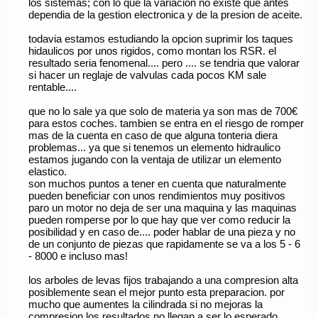
los sistemas; con lo que la variacion no existe que antes
dependia de la gestion electronica y de la presion de aceite.
todavia estamos estudiando la opcion suprimir los taques
hidaulicos por unos rigidos, como montan los RSR. el
resultado seria fenomenal.... pero .... se tendria que valorar
si hacer un reglaje de valvulas cada pocos KM sale
rentable....
que no lo sale ya que solo de materia ya son mas de 700€
para estos coches. tambien se entra en el riesgo de romper
mas de la cuenta en caso de que alguna tonteria diera
problemas... ya que si tenemos un elemento hidraulico
estamos jugando con la ventaja de utilizar un elemento
elastico.
son muchos puntos a tener en cuenta que naturalmente
pueden beneficiar con unos rendimientos muy positivos
paro un motor no deja de ser una maquina y las maquinas
pueden romperse por lo que hay que ver como reducir la
posibilidad y en caso de.... poder hablar de una pieza y no
de un conjunto de piezas que rapidamente se va a los 5 - 6
- 8000 e incluso mas!
los arboles de levas fijos trabajando a una compresion alta
posiblemente sean el mejor punto esta preparacion. por
mucho que aumentes la cilindrada si no mejoras la
compresion los resultados no llegan a ser lo esperado.