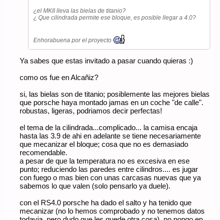
¿el MKII lleva las bielas de titanio?
¿ Que cilindrada permite ese bloque, es posible llegar a 4.0?
Enhorabuena por el proyecto
Ya sabes que estas invitado a pasar cuando quieras :)
como os fue en Alcañiz?
si, las bielas son de titanio; posiblemente las mejores bielas
que porsche haya montado jamas en un coche "de calle".
robustas, ligeras, podriamos decir perfectas!
el tema de la cilindrada...complicado... la camisa encaja
hasta las 3.9 de ahi en adelante se tiene necesariamente
que mecanizar el bloque; cosa que no es demasiado
recomendable.
a pesar de que la temperatura no es excesiva en ese
punto; reduciendo las paredes entre cilindros.... es jugar
con fuego o mas bien con unas carcasas nuevas que ya
sabemos lo que valen (solo pensarlo ya duele).
con el RS4.0 porsche ha dado el salto y ha tenido que
mecanizar (no lo hemos comprobado y no tenemos datos
todavia, pero dudo que les quede otra cosa). no pongo en