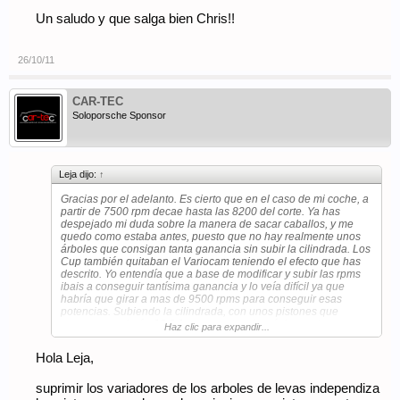
Un saludo y que salga bien Chris!!
26/10/11
CAR-TEC
Soloporsche Sponsor
Leja dijo:
↑
Gracias por el adelanto. Es cierto que en el caso de mi coche, a
partir de 7500 rpm decae hasta las 8200 del corte. Ya has
despejado mi duda sobre la manera de sacar caballos, y me
quedo como estaba antes, puesto que no hay realmente unos
árboles que consigan tanta ganancia sin subir la cilindrada. Los
Cup también quitaban el Variocam teniendo el efecto que has
descrito. Yo entendía que a base de modificar y subir las rpms
ibais a conseguir tantísima ganancia y lo veía difícil ya que
habría que girar a mas de 9500 rpms para conseguir esas
potencias. Subiendo la cilindrada, con unos pistones que
supongo rondarán 12.8:1, y una potencia máxima entorno a
Haz clic para expandir...
8.200 rpms, me cuadra TODO.
Hola Leja,
Las curvas de potencia no salen, y salvo los RSR sigo sin ver
GT3 que funcionen mas allá de 9000.
suprimir los variadores de los arboles de levas independiza
Gracias otra vez.