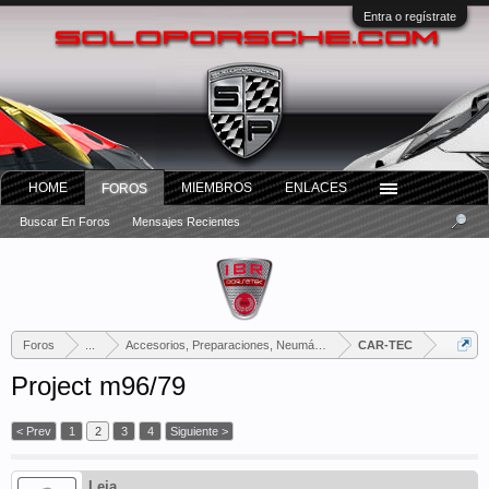
Entra o regístrate
HOME
MIEMBROS
ENLACES
FOROS
Buscar En Foros
Mensajes Recientes
Foros
...
Accesorios, Preparaciones, Neumáticos
CAR-TEC
Project m96/79
< Prev
1
2
3
4
Siguiente >
Leja