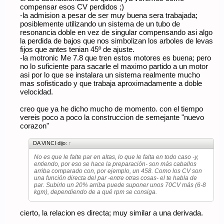
compensar esos CV perdidos ;)
-la admision a pesar de ser muy buena sera trabajada;
posiblemente utilizando un sistema de un tubo de
resonancia doble en vez de singular compensando asi algo
la perdida de bajos que nos simbolizan los arboles de levas
fijos que antes tenian 45º de ajuste.
-la motronic Me 7.8 que tren estos motores es buena; pero
no lo suficiente para sacarle el maximo partido a un motor
asi por lo que se instalara un sistema realmente mucho
mas sofisticado y que trabaja aproximadamente a doble
velocidad.
creo que ya he dicho mucho de momento. con el tiempo
vereis poco a poco la construccion de semejante "nuevo
corazon"
DA VINCI dijo:
↑
No es que le falte par en altas, lo que le falta en todo caso -y,
entiendo, por eso se hace la preparación- son más caballos
arriba comparado con, por ejemplo, un 458. Como los CV son
una función directa del par -entre otras cosas- el te habla de
par. Subirlo un 20% arriba puede suponer unos 70CV más (6-8
kgm), dependiendo de a qué rpm se consiga.
cierto, la relacion es directa; muy similar a una derivada.