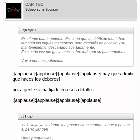
CAR-TEC
Soloporsche Sponsor
Leja dijo:
↑
Excelente planteamiento. Es cierto que los 996cup montaban
también los taqués mecánicos, pero después de el costo y su
mantenimiento, descartado acertadamente.
Esto cada vez me gusta mas, sobre todo por su planteamiento.
Voy a por mas palomitas
:[applause]:[applause]:[applause]:[applause] hay que admitir
que haces los deberes!
poca gente se ha fijado en esos detalles
:[applause]:[applause]:[applause]:[applause]
JJT dijo:
↑
:eek: vaya ya se donde ir a pasar el rato cuando saque a pasear
al perro :[angel]
Unas preguntillas ,