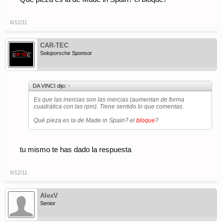
8/12/11
CAR-TEC
Soloporsche Sponsor
DA VINCI dijo:
↑
Es que las inercias son las inercias (aumentan de forma
cuadrática con las rpm). Tiene sentido lo que comentas.
Qué pieza es la de Made in Spain? el
bloque
?
tu mismo te has dado la respuesta
9/12/11
AlexV
Senior