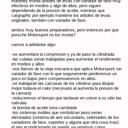
manthey monta arboles de levas con variador de fase muy
efectivos en medios y algo de altos, pero siguen
dependiendo de la presion de aceite; mientras que
cargraphic por ejemplo mantiene los arboles de levas
originales; tambien con variador de fase.
ambos muy buenos preparadores, pero entonces por que
porsche Motorsport no los monta?
vamos a adelantar algo:
-se aumentara la compresion y ya de paso la cilindrada
-las culatas seran trabajadas para aumentar el rendimiento
en medios y altos
-nos fiamos de la vieja mecanica que aplica Motorsport; sin
variador de fase con lo que seguramente perderemos un
poco en bajos pero compensaremos en altos.
-se trabajaran las carcasas de los cilindros para disipar
mejor todavia el calor (necesario al aumenta la presion de
la camara)
-reduciremos el tiempo que tardaran en volver a su sitio las
valvulas
-la bomba de aceite sera cambiada
-los sistemas inutiles que simbolizan peso seran
eliminados (sistema de aire secundario, selenoides de lso
variadores de fase, soportes y alguna que otra cosa mas)
el aire acondicionado se queda; ya veremos como