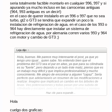
seria totalmente factible montarlo en cualquier 996, 997 y si
apurando ya mucho incluso en las carrocerias antiguas
(964, 993 antiguas es un decir!)
en el caso de querer instalarlo en un 996 o 997 que no sea
turbo, gt2 o GT3 se tendria que expandir un poco la
instalacion de refrigeracion de agua. en el caso de los 993 o
964 hay directamente que instalar un sistema de
refrigeracion de agua. por alemania corren varios 993 y 964
con motor y cambio de GT3 ;)
Leja dijo:
↑
Hola, buenas. Me parece muy interesante el post, ya que yo
tengo uno igual... quien sabe. No entiendo bien que el
problema del GT3 sea el par en altas, ya que para su cilindrada
es su "fuerte", pero dejando a un lado éste matiz, pienso que es
un trabajo muy dificil y que implica profesionalidad y mucho
conocimiento. Me alegro de encontrar a alguien "capaz". Sería
perfecto que adelantaseis un resumen de las modificaciones a
realizar. Imagino que implicará un cambio en los árboles de
levas. Veo potenciaciones y todas pasan por una subida de
cilindrada y escapes, pero no veo árboles distintos y siempre
me ha extrañado siendo un motor de carrera corta, con las
Haz clic para expandir...
posibilidades que ésto conlleva. Ya he comprado las palomitas
y la cocacola, estaría bien que echaseis el "trailer" de la peli
Hola
para abrir apetito.
Un saludo
cuelgo dos graficas: