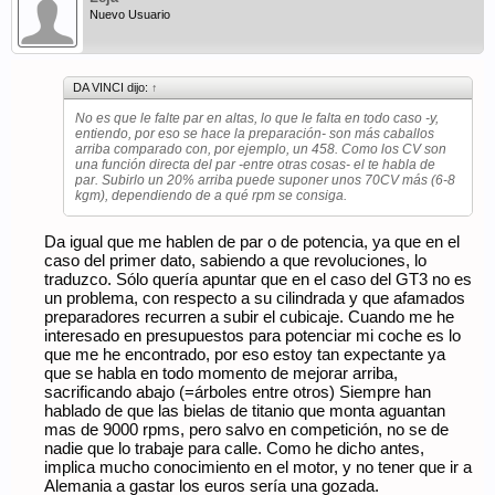
Nuevo Usuario
DA VINCI dijo:
↑
No es que le falte par en altas, lo que le falta en todo caso -y,
entiendo, por eso se hace la preparación- son más caballos
arriba comparado con, por ejemplo, un 458. Como los CV son
una función directa del par -entre otras cosas- el te habla de
par. Subirlo un 20% arriba puede suponer unos 70CV más (6-8
kgm), dependiendo de a qué rpm se consiga.
Da igual que me hablen de par o de potencia, ya que en el
caso del primer dato, sabiendo a que revoluciones, lo
traduzco. Sólo quería apuntar que en el caso del GT3 no es
un problema, con respecto a su cilindrada y que afamados
preparadores recurren a subir el cubicaje. Cuando me he
interesado en presupuestos para potenciar mi coche es lo
que me he encontrado, por eso estoy tan expectante ya
que se habla en todo momento de mejorar arriba,
sacrificando abajo (=árboles entre otros) Siempre han
hablado de que las bielas de titanio que monta aguantan
mas de 9000 rpms, pero salvo en competición, no se de
nadie que lo trabaje para calle. Como he dicho antes,
implica mucho conocimiento en el motor, y no tener que ir a
Alemania a gastar los euros sería una gozada.