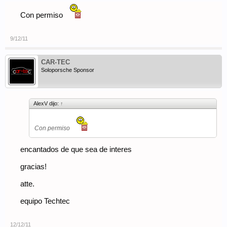
Con permiso
9/12/11
CAR-TEC
Soloporsche Sponsor
AlexV dijo:
↑
Con permiso
encantados de que sea de interes
gracias!
atte.
equipo Techtec
12/12/11