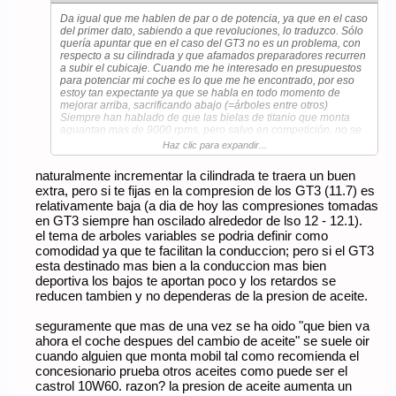
Da igual que me hablen de par o de potencia, ya que en el caso
del primer dato, sabiendo a que revoluciones, lo traduzco. Sólo
quería apuntar que en el caso del GT3 no es un problema, con
respecto a su cilindrada y que afamados preparadores recurren
a subir el cubicaje. Cuando me he interesado en presupuestos
para potenciar mi coche es lo que me he encontrado, por eso
estoy tan expectante ya que se habla en todo momento de
mejorar arriba, sacrificando abajo (=árboles entre otros)
Siempre han hablado de que las bielas de titanio que monta
aguantan mas de 9000 rpms, pero salvo en competición, no se
de nadie que lo trabaje para calle. Como he dicho antes,
Haz clic para expandir...
implica mucho conocimiento en el motor, y no tener que ir a
Alemania a gastar los euros sería una gozada.
naturalmente incrementar la cilindrada te traera un buen
extra, pero si te fijas en la compresion de los GT3 (11.7) es
Sigo teniendo las palomitas y la cocacola.
relativamente baja (a dia de hoy las compresiones tomadas
en GT3 siempre han oscilado alrededor de lso 12 - 12.1).
el tema de arboles variables se podria definir como
comodidad ya que te facilitan la conduccion; pero si el GT3
esta destinado mas bien a la conduccion mas bien
deportiva los bajos te aportan poco y los retardos se
reducen tambien y no dependeras de la presion de aceite.
seguramente que mas de una vez se ha oido "que bien va
ahora el coche despues del cambio de aceite" se suele oir
cuando alguien que monta mobil tal como recomienda el
concesionario prueba otros aceites como puede ser el
castrol 10W60. razon? la presion de aceite aumenta un