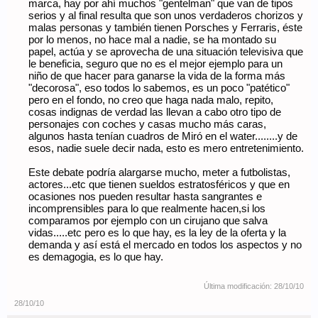
marca, hay por ahí muchos "gentelman" que van de tipos
serios y al final resulta que son unos verdaderos chorizos y
malas personas y también tienen Porsches y Ferraris, éste
por lo menos, no hace mal a nadie, se ha montado su
papel, actúa y se aprovecha de una situación televisiva que
le beneficia, seguro que no es el mejor ejemplo para un
niño de que hacer para ganarse la vida de la forma más
"decorosa", eso todos lo sabemos, es un poco "patético"
pero en el fondo, no creo que haga nada malo, repito,
cosas indignas de verdad las llevan a cabo otro tipo de
personajes con coches y casas mucho más caras,
algunos hasta tenían cuadros de Miró en el water........y de
esos, nadie suele decir nada, esto es mero entretenimiento.
Este debate podría alargarse mucho, meter a futbolistas,
actores...etc que tienen sueldos estratosféricos y que en
ocasiones nos pueden resultar hasta sangrantes e
incomprensibles para lo que realmente hacen,si los
comparamos por ejemplo con un cirujano que salva
vidas.....etc pero es lo que hay, es la ley de la oferta y la
demanda y así está el mercado en todos los aspectos y no
es demagogia, es lo que hay.
Última modificación:
28/10/10
28/10/10