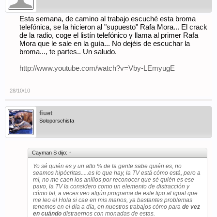
Esta semana, de camino al trabajo escuché esta broma
telefónica, se la hicieron al "supuesto" Rafa Mora... El crack
de la radio, coge el listín telefónico y llama al primer Rafa
Mora que le sale en la guía... No dejéis de escuchar la
broma..., te partes.. Un saludo.
http://www.youtube.com/watch?v=Vby-LEmyugE
28/10/10
fiuet
Soloporschista
Cayman S dijo:
↑
Yo sé quién es y un alto % de la gente sabe quién es, no
seamos hipócritas.....es lo que hay, la TV está cómo está, pero a
mí, no me caen los anillos por reconocer que sé quién es ese
pavo, la TV la considero como un elemento de distracción y
cómo tal, a veces veo algún programa de este tipo al igual que
me leo el Hola si cae en mis manos, ya bastantes problemas
tenemos en el día a día, en nuestros trabajos cómo para
de vez
en cuándo
distraernos con monadas de estas.