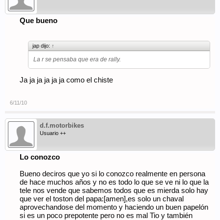
Que bueno
jap dijo:
↑
La r se pensaba que era de rally.
Ja ja ja ja ja ja como el chiste
6/11/10
d.f.motorbikes
Usuario ++
Lo conozco
Bueno deciros que yo si lo conozco realmente en persona
de hace muchos años y no es todo lo que se ve ni lo que la
tele nos vende que sabemos todos que es mierda solo hay
que ver el toston del papa:[amen],es solo un chaval
aprovechandose del momento y haciendo un buen papelón
si es un poco prepotente pero no es mal Tio y también