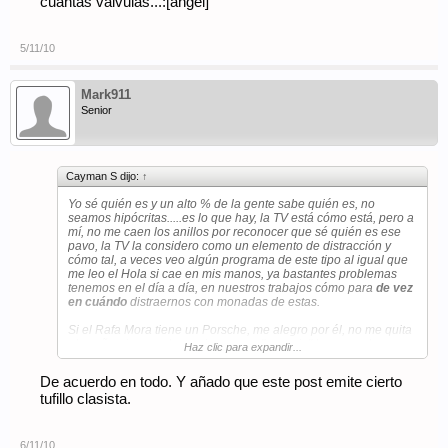
cuantas válvulas...:[angel]
5/11/10
Mark911
Senior
Cayman S dijo:
↑
Yo sé quién es y un alto % de la gente sabe quién es, no
seamos hipócritas.....es lo que hay, la TV está cómo está, pero a
mí, no me caen los anillos por reconocer que sé quién es ese
pavo, la TV la considero como un elemento de distracción y
cómo tal, a veces veo algún programa de este tipo al igual que
me leo el Hola si cae en mis manos, ya bastantes problemas
tenemos en el día a día, en nuestros trabajos cómo para
de vez
en cuándo
distraernos con monadas de estas.
Si el Rafa Mora tiene un Porsche, me alegro por él, no me quita
el sueño ni me molesta,ni creo que "ensucie" la marca, hay por
Haz clic para expandir...
ahí muchos "gentelman" que van de tipos serios y al final
resulta que son unos verdaderos chorizos y malas personas y
De acuerdo en todo. Y añado que este post emite cierto
también tienen Porsches y Ferraris, éste por lo menos, no hace
tufillo clasista.
mal a nadie, se ha montado su papel, actúa y se aprovecha de
una situación televisiva que le beneficia, seguro que no es el
mejor ejemplo para un niño de que hacer para ganarse la vida
de la forma más "decorosa", eso todos lo sabemos, es un poco
6/11/10