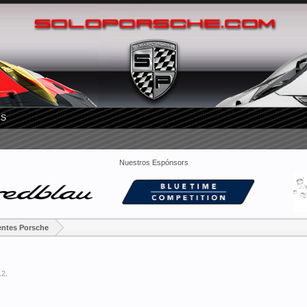
RS
Nuestros Espónsors
entes Porsche
12
.