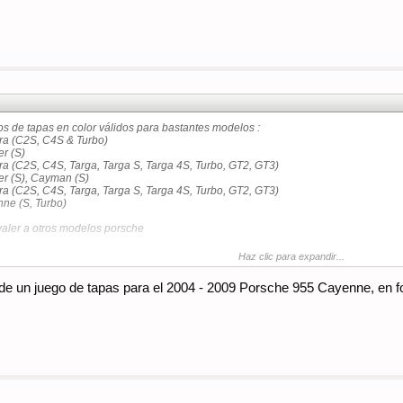
 de tapas en color válidos para bastantes modelos :
ra (C2S, C4S & Turbo)
r (S)
a (C2S, C4S, Targa, Targa S, Targa 4S, Turbo, GT2, GT3)
er (S), Cayman (S)
a (C2S, C4S, Targa, Targa S, Targa 4S, Turbo, GT2, GT3)
ne (S, Turbo)
valer a otros modelos porsche
do,nuevos a estrenar
Haz clic para expandir...
1/32)-diámetro interior - 60 mm (2" 1/3)
de un juego de tapas para el 2004 - 2009 Porsche 955 Cayenne, e
on de plástico y que están muy bien logradas.
a por 6 euros.
r privado o a mi correo
porschis@hotmail.es