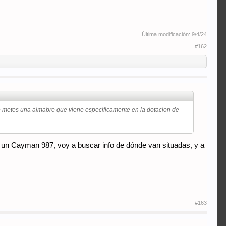
Última modificación:
9/4/24
#162
que metes una almabre que viene especificamente en la dotacion de
es un Cayman 987, voy a buscar info de dónde van situadas, y a
#163