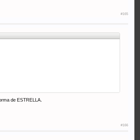
#165
n forma de ESTRELLA.
#166