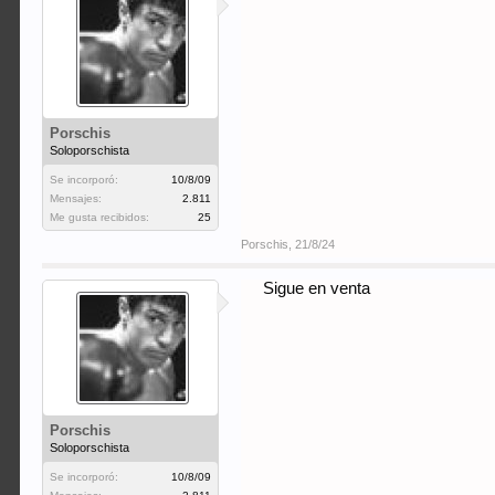
Porschis
Soloporschista
Se incorporó:
10/8/09
Mensajes:
2.811
Me gusta recibidos:
25
Porschis
,
21/8/24
Sigue en venta
Porschis
Soloporschista
Se incorporó:
10/8/09