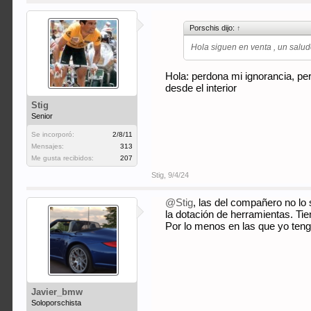
Porschis dijo:
↑
Hola siguen en venta , un salu
Hola: perdona mi ignorancia, pe
desde el interior
Stig
Senior
Se incorporó:
2/8/11
Mensajes:
313
Me gusta recibidos:
207
Stig
,
9/4/24
@Stig
, las del compañero no lo
la dotación de herramientas. Tie
Por lo menos en las que yo teng
Javier_bmw
Soloporschista