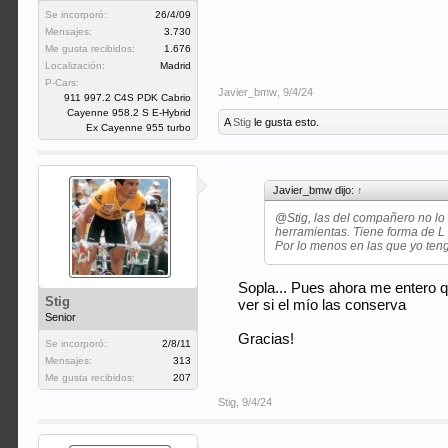
Se incorporó:
26/4/09
Mensajes:
3.730
Me gusta recibidos:
1.676
Localización:
Madrid
P-Cars:
Javier_bmw
,
9/4/24
911 997.2 C4S PDK Cabrio
Cayenne 958.2 S E-Hybrid
A
Stig
le gusta esto.
Ex Cayenne 955 turbo
Javier_bmw dijo:
↑
@Stig
, las del compañero no lo
herramientas. Tiene forma de L 
Por lo menos en las que yo ten
Sopla... Pues ahora me entero q
Stig
ver si el mío las conserva
Senior
Gracias!
Se incorporó:
2/8/11
Mensajes:
313
Me gusta recibidos:
207
Stig
,
9/4/24