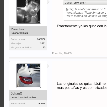
Javier_bmw dijo:
↑
@Stig
, las del compañero no lo
herramientas. Tiene forma de L 
Por lo menos en las que yo ten
Exactamente yo las quito con la 
Porschis
Soloporschista
Se incorporó:
10/8/09
Mensajes:
2.811
Me gusta recibidos:
25
Porschis
,
10/4/24
Las originales se quitan fácilme
más pestañas y es complicado sa
JohanQ
Launch control activo
Se incorporó:
5/2/24