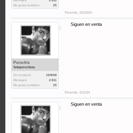
Mensajes:
2.811
Me gusta recibidos:
25
Porschis
,
22/10/24
Siguen en venta
Porschis
Soloporschista
Se incorporó:
10/8/09
Mensajes:
2.811
Me gusta recibidos:
25
Porschis
,
3/12/24
Siguen en venta