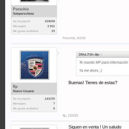
Porschis
Soloporschista
Se incorporó:
10/8/09
Mensajes:
2.811
Me gusta recibidos:
25
Porschis
,
6/2/25
DMoLiTi0n dijo:
↑
Te mando MP para información 
Ya me dices. ;)
Buenas! Tienes de estas?
flp
Nuevo Usuario
Se incorporó:
14/2/25
Mensajes:
7
Me gusta recibidos:
0
flp
,
13/3/25
Siguen en venta ! Un saludo