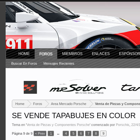
HOME
MIEMBROS
ENLACES
ESPÓNSO
FOROS
Buscar En Foros
Mensajes Recientes
Home
Foros
Area Mercado Porsche
Venta de Piezas y Compon
SE VENDE TAPABUJES EN COLOR
Tema en '
Venta de Piezas y Componentes Porsche
' comenzado por
Porschis
,
22/4/
Página 9 de 9
< Prev
1
←
4
5
6
7
8
9