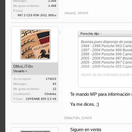
Mensajes:
2.004
Me gusta recibidos:
1.468
P-Cars:
JohanQ
,
10/4/24
997.2 C2S PDK 2011 385cv
Porschis dijo:
↑
Buenas,pues dispongo de juegos
1994 - 1998 Porsche 993 Carre
1997 - 2004 Porsche 986 Boxste
1999 - 2004 Porsche 996 Carrer
2005 - 2009 Porsche 987 Boxst
2005 - 2009 Porsche 997 Carrer
DMoLiTi0n
2004 - 2009 Porsche 955 Cayen
Usuario +
Aparte de los indicados puede 
Se incorporó:
17/8/23
Se encuentran en perfecto esta
Mensajes:
63
La medida de la tapa:
Me gusta recibidos:
12
Diámetro exterior= 75,6 mm(2" 3
Te mando MP para información 
Localización:
Córdoba
El precio sería 35€ por juego.S
P-Cars:
CAYENNE 955 3.2 V6
Las puedo mandar a toda Españ
Para cualquier consulta bien po
Ya me dices. ;)
DMoLiTi0n
,
11/4/24
Siguen en venta