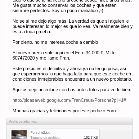
todo lo que se le ha hecho al coche desde hace unos años.
Me gusta mucho conservar los coches y que esten
siempre perfectos. Soy un poco maniatico ;-)
No se si me dejo algo más. La verdad es que si alguien le
puede interesar, lo mejor es que lo vea. Va realmente bien y
está a toda prueba.
Por cierto, no me interesa coche a cambio
El nuevo precio solo aqui en el Foro 34.000 €. Mi tel
607472020 y me llamo Fran.
Este precio es el definitivo y ahora ya no tengo prisa, asi
que esperaremos lo que haga falta para que este coche en
condiciones inmejorables encuentre a un nuevo propietario.
Aqui os dejo un enlace con bastantes fotos para verlo bien:
http://picasaweb.google.com/FranCreus/Porsche?pli=1#
Muchas gracias y felicidades por este pedazo Foro.
Archivos adjuntos:
Porsche2.jpg
Tamaño de archivo:
102,7 KB