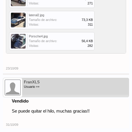
Visitas:
271
lateral2.jpg
Tamaño de archivo:
73,3 KB
Visitas:
311
Porsche4.jpg
Tamaño de archivo:
56,4 KB
Visitas:
282
23/10/09
FranXLS
Usuario ++
Vendido
Se puede quitar el hilo, muchas gracias!!
31/10/09