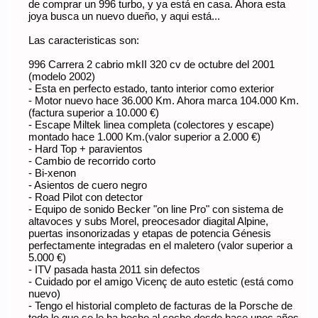
de comprar un 996 turbo, y ya está en casa. Ahora esta
joya busca un nuevo dueño, y aqui está...
Las caracteristicas son:
996 Carrera 2 cabrio mkII 320 cv de octubre del 2001
(modelo 2002)
- Esta en perfecto estado, tanto interior como exterior
- Motor nuevo hace 36.000 Km. Ahora marca 104.000 Km.
(factura superior a 10.000 €)
- Escape Miltek linea completa (colectores y escape)
montado hace 1.000 Km.(valor superior a 2.000 €)
- Hard Top + paravientos
- Cambio de recorrido corto
- Bi-xenon
- Asientos de cuero negro
- Road Pilot con detector
- Equipo de sonido Becker "on line Pro" con sistema de
altavoces y subs Morel, preocesador diagital Alpine,
puertas insonorizadas y etapas de potencia Génesis
perfectamente integradas en el maletero (valor superior a
5.000 €)
- ITV pasada hasta 2011 sin defectos
- Cuidado por el amigo Vicenç de auto estetic (está como
nuevo)
- Tengo el historial completo de facturas de la Porsche de