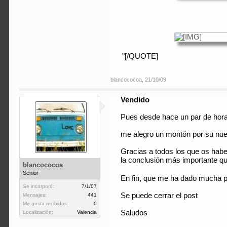
"[/QUOTE]
blancococoa
,
21/10/09
Vendido
Pues desde hace un par de hora
me alegro un montón por su nuev
Gracias a todos los que os hab
la conclusión más importante qu
blancococoa
Senior
En fin, que me ha dado mucha p
Se incorporó:
7/1/07
Se puede cerrar el post
Mensajes:
441
Me gusta recibidos:
0
Saludos
Localización:
Valencia