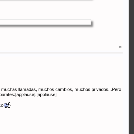
#1
 con muchas llamadas, muchos cambios, muchos privados...Pero
parates:[applause]:[applause]
co