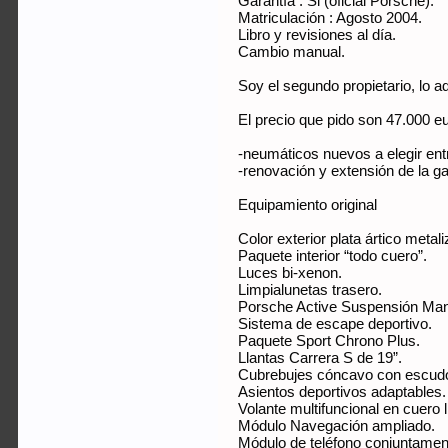
Garantía : Si (oficial Porsche).
Matriculación : Agosto 2004.
Libro y revisiones al día.
Cambio manual.
Soy el segundo propietario, lo
El precio que pido son 47.000 eu
-neumáticos nuevos a elegir entre
-renovación y extensión de la gar
Equipamiento original
Color exterior plata ártico metal
Paquete interior “todo cuero”.
Luces bi-xenon.
Limpialunetas trasero.
Porsche Active Suspensión M
Sistema de escape deportivo.
Paquete Sport Chrono Plus.
Llantas Carrera S de 19”.
Cubrebujes cóncavo con escudo
Asientos deportivos adaptables.
Volante multifuncional en cuero l
Módulo Navegación ampliado.
Módulo de teléfono conjuntame