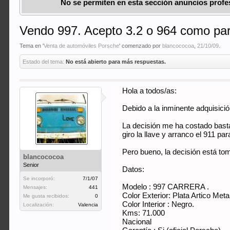
No se permiten en esta sección anuncios profes
Vendo 997. Acepto 3.2 o 964 como pa
Tema en '
Venta de automóviles Porsche
' comenzado por
blancococoa
,
21/10/09
.
Estado del tema:
No está abierto para más respuestas.
Hola a todos/as:
Debido a la inminente adquisici
La decisión me ha costado bast
giro la llave y arranco el 911 
Pero bueno, la decisión está to
blancococoa
Senior
Datos:
Se incorporó:
7/1/07
Modelo : 997 CARRERA .
Mensajes:
441
Color Exterior: Plata Artico Meta
Me gusta recibidos:
0
Color Interior : Negro.
Localización:
Valencia
Kms: 71.000
Nacional