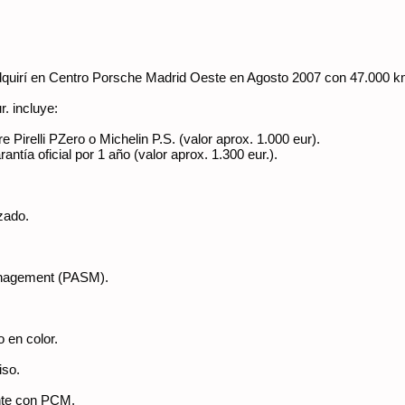
 adquirí en Centro Porsche Madrid Oeste en Agosto 2007 con 47.000 
r. incluye:
 Pirelli PZero o Michelin P.S. (valor aprox. 1.000 eur).
antía oficial por 1 año (valor aprox. 1.300 eur.).
izado.
anagement (PASM).
 en color.
iso.
nte con PCM.