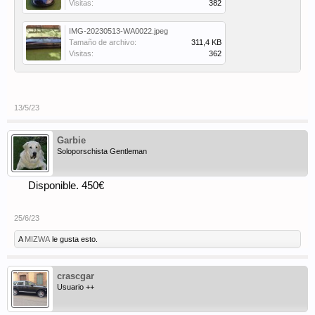
Visitas:
382
IMG-20230513-WA0022.jpeg
Tamaño de archivo:
311,4 KB
Visitas:
362
13/5/23
Garbie
Soloporschista Gentleman
Disponible. 450€
25/6/23
A
MIZWA
le gusta esto.
crascgar
Usuario ++