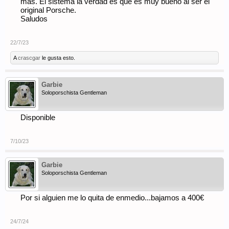
más. El sistema la verdad es que es muy bueno al ser el
original Porsche.
Saludos
22/7/23
A
crascgar
le gusta esto.
Garbie
Soloporschista Gentleman
Disponible
7/10/23
Garbie
Soloporschista Gentleman
Por si alguien me lo quita de enmedio...bajamos a 400€
24/7/24