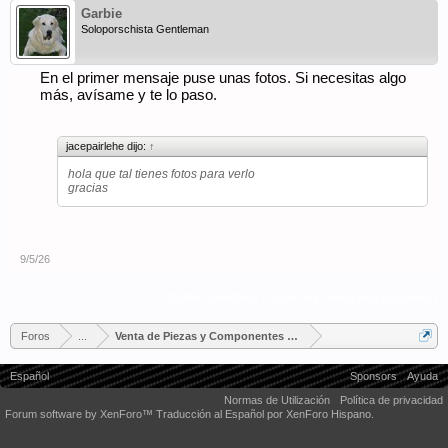
Garbie
Soloporschista Gentleman
En el primer mensaje puse unas fotos. Si necesitas algo
más, avísame y te lo paso.
jacepairlehe dijo:
↑
hola que tal tienes fotos para verlo
gracias
9/5/26
(Debes conectarte o crear una cuenta para responder.)
Foros
...
Venta de Piezas y Componentes Porsche
Español
Sponsors
Ayuda
Normas de Utilización
Política de privacidad
Forum software by XenForo™
Traducción al Español por XenForo Hispano.
Some XenForo functionality crafted by
Audentio Design
.