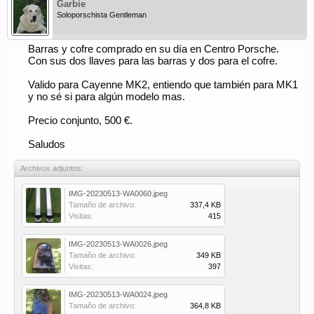
Garbie
Soloporschista Gentleman
Barras y cofre comprado en su día en Centro Porsche.
Con sus dos llaves para las barras y dos para el cofre.
Valido para Cayenne MK2, entiendo que también para MK1
y no sé si para algún modelo mas.
Precio conjunto, 500 €.
Saludos
Archivos adjuntos:
IMG-20230513-WA0060.jpeg
Tamaño de archivo:
337,4 KB
Visitas:
415
IMG-20230513-WA0026.jpeg
Tamaño de archivo:
349 KB
Visitas:
397
IMG-20230513-WA0024.jpeg
Tamaño de archivo:
364,8 KB