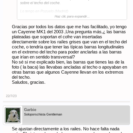
sobre el techo del coche.
Lo tengo en Pozuelo (Madrid)
Haz clic para expandir...
Saludos
Gracias por todos los datos que me has facilitado, yo tengo
un Cayenne MK1 del 2003 ,Una pregunta más,¿ las barras
plateadas que soportan el cofre van insertadas
directamente sobre los raíles grises que van en el techo del
coche, o tendría que tener las típicas barras longitudinales
en el extremo del techo para poder anclarlas a las barras
que irían en sentido transversal?
No sé si me explicado bien, las barras que tienes las de la
foto ( la baca) las llevabas ancladas al techo o apoyaban en
otras barras que algunos Cayenne llevan en los extremos
del techo.
Saludos, gracias.
22/7/23
Garbie
Soloporschista Gentleman
Se ajustan directamente a los railes. No hace falta nada