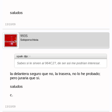
saludos
13/10/09
993S
Soloporschista
spaik dijo:
↑
Sabes si le sirven al 964C2?, de ser asi me podrian interesar.
la delantera seguro que no, la trasera, no lo he probado;
pero juraria que si.
saludos
c.
13/10/09