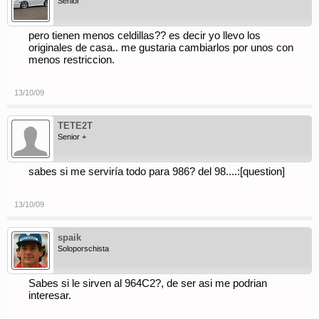
Senior
pero tienen menos celdillas?? es decir yo llevo los
originales de casa.. me gustaria cambiarlos por unos con
menos restriccion.
13/10/09
TETE2T
Senior +
sabes si me serviría todo para 986? del 98....:[question]
13/10/09
spaik
Soloporschista
Sabes si le sirven al 964C2?, de ser asi me podrian
interesar.