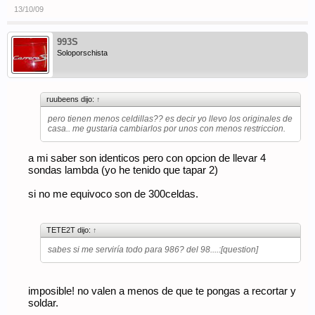
13/10/09
993S
Soloporschista
ruubeens dijo:
↑
pero tienen menos celdillas?? es decir yo llevo los originales de
casa.. me gustaria cambiarlos por unos con menos restriccion.
a mi saber son identicos pero con opcion de llevar 4
sondas lambda (yo he tenido que tapar 2)
si no me equivoco son de 300celdas.
TETE2T dijo:
↑
sabes si me serviría todo para 986? del 98....:[question]
imposible! no valen a menos de que te pongas a recortar y
soldar.