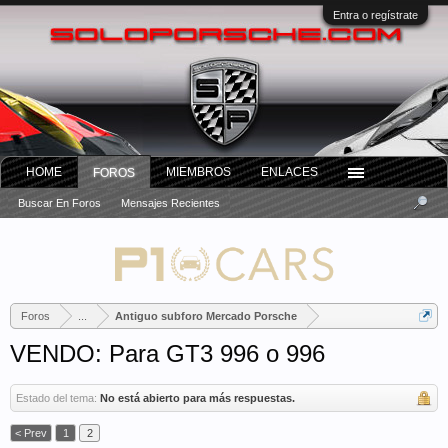
Entra o regístrate
HOME
MIEMBROS
ENLACES
FOROS
Buscar En Foros
Mensajes Recientes
Foros
...
Antiguo subforo Mercado Porsche
VENDO: Para GT3 996 o 996
Estado del tema:
No está abierto para más respuestas.
< Prev
1
2