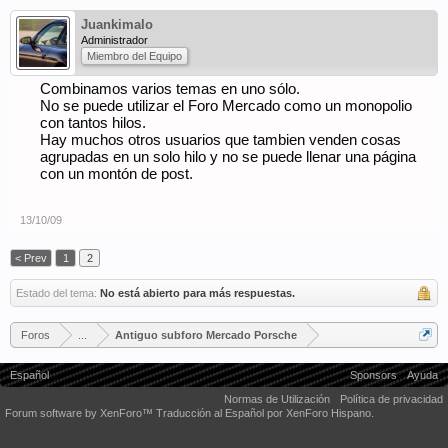
Juankimalo
Administrador
Miembro del Equipo
Combinamos varios temas en uno sólo.
No se puede utilizar el Foro Mercado como un monopolio
con tantos hilos.
Hay muchos otros usuarios que tambien venden cosas
agrupadas en un solo hilo y no se puede llenar una página
con un montón de post.
13/10/09
< Prev
1
2
Estado del tema:
No está abierto para más respuestas.
Foros
...
Antiguo subforo Mercado Porsche
Español
Sponsors
Ayuda
Normas de Utilización
Política de privacidad
Forum software by XenForo™
Traducción al Español por XenForo Hispano.
Some XenForo functionality crafted by
Audentio Design
.