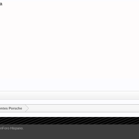
ma
entes Porsche
enForo Hispano.