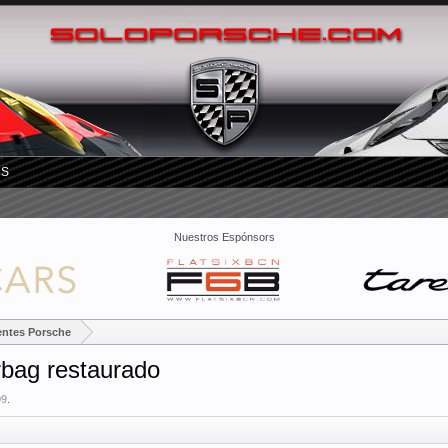
RS
Nuestros Espónsors
entes Porsche
irbag restaurado
09
.