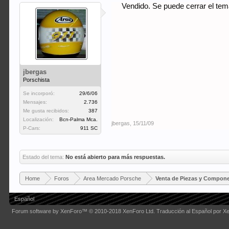
Vendido. Se puede cerrar el te
jbergas
Porschista
Se incorporó:
29/6/06
Mensajes:
2.736
Me gusta recibidos:
387
Localización:
Bcn-Palma Mca.
jbergas
,
15/11/09
P-Cars:
911 SC
Estado del tema:
No está abierto para más respuestas.
Home
Foros
Area Mercado Porsche
Venta de Piezas y Compon
Español
Forum software by XenForo™
© 2010-2018 XenForo Ltd.
Traducción al Español por X
Some XenForo functionality crafted by
Audentio Design
.