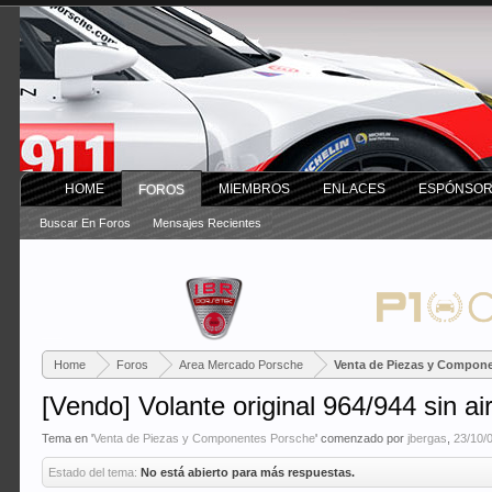
HOME
MIEMBROS
ENLACES
ESPÓNSO
FOROS
Buscar En Foros
Mensajes Recientes
Home
Foros
Area Mercado Porsche
Venta de Piezas y Compon
[Vendo] Volante original 964/944 sin a
Tema en '
Venta de Piezas y Componentes Porsche
' comenzado por
jbergas
,
23/10/
Estado del tema:
No está abierto para más respuestas.