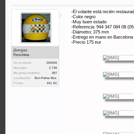
-El volante está recién restaura
-Color negro
-Muy buen estado
-Referencia: 944 347 084 08 (0
-Diámetro: 375 mm
-Entrego en mano en Barcelona 
-Precio 175 eur
jbergas
Porschista
Se incorporó:
29/6/06
Mensajes:
2.736
Me gusta recibidos:
387
Localización:
Bcn-Palma Mca.
P-Cars:
911 SC