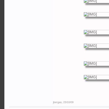
jbergas
,
23/10/09