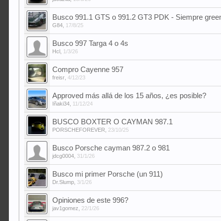
Busco 991.1 GTS o 991.2 GT3 PDK - Siempre green 
G84
,
17/8/25
Busco 997 Targa 4 o 4s
Hcl
,
1/3/26
Compro Cayenne 957
freisr
,
4/12/23
Approved más allá de los 15 años, ¿es posible?
Iñaki34
,
11/12/24
BUSCO BOXTER O CAYMAN 987.1
PORSCHEFOREVER
,
23/10/25
Busco Porsche cayman 987.2 o 981
jdcg0004
,
31/1/26
Busco mi primer Porsche (un 911)
Dr.Slump
,
3/1/26
Opiniones de este 996?
jav1gomez
,
22/1/26