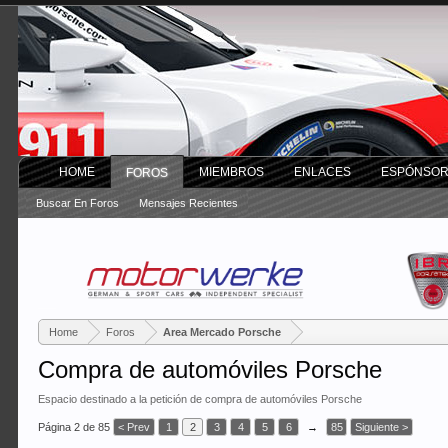
HOME
MIEMBROS
ENLACES
ESPÓNSO
FOROS
Buscar En Foros
Mensajes Recientes
Home
Foros
Area Mercado Porsche
Compra de automóviles Porsche
Espacio destinado a la petición de compra de automóviles Porsche
Página 2 de 85
< Prev
1
2
3
4
5
6
→
85
Siguiente >