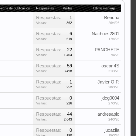
Fecha de publicación
Respuestas
Visitas
Último mensaje ↓
Respuestas:
1
Bencha
Visitas:
362
26/4/26
Respuestas:
6
Nachoes2801
Visitas:
619
17/4/26
Respuestas:
22
PANCHETE
Visitas:
1.404
7/4/26
Respuestas:
59
oscar 4S
Visitas:
3.498
31/3/26
Respuestas:
1
Javier O.P.
Visitas:
252
28/3/26
Respuestas:
0
jdcg0004
Visitas:
226
27/3/26
Respuestas:
44
andresapio
Visitas:
2.643
24/3/26
Respuestas:
0
jucazila
Visitas:
190
15/3/26