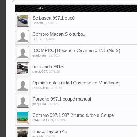
Título
Se busca 997.1 cupé
Bencha
,
27/3/26
Compro Macan S o turbo...
Scrofa
,
11/4/26
[COMPRO] Boxster / Cayman 987.1 (No S)
esetorres
,
26/3/26
buscando 991S
sergio997
,
27/1/26
Opinión esta unidad Cayenne en Mundicars
PabloCN19
,
27/3/26
Porsche 997.1 coupé manual
jdcg0004
,
27/3/26
Compro 997.1 997.2 turbo turbo s Coupe
CARLOSGT3
,
12/3/26
Busco Taycan 4S
jucazila
,
15/3/26