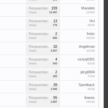
Respuestas:
159
Mandelo
Visitas:
15.497
12/3/26
Respuestas:
13
Hcl
Visitas:
776
3/3/26
Respuestas:
2
freisr
Visitas:
650
16/2/26
Respuestas:
32
Angelman
Visitas:
2.557
11/2/26
Respuestas:
4
victorj0301
Visitas:
543
8/2/26
Respuestas:
2
jdcg0004
Visitas:
283
7/2/26
Respuestas:
39
Sportback
Visitas:
2.646
4/2/26
Respuestas:
55
linares
Visitas:
2.807
24/1/26