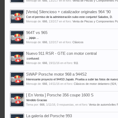
Mensaje de:
666
,
13/2/17
en el foro:
Venta de Piezas y Componentes P
[Venta] Silencioso + catalizador originales 964 '90
Con el permiso de la administración subo este conjunto! Saludos, D.
Mensaje de:
666
,
13/2/17
en el foro:
Venta de Piezas y Componentes P
964T vs 965
... jajaja ...
Mensaje de:
666
,
12/2/17
en el foro:
Clásicos
Nuevo 911 RSR - GTE con motor central
:confused:
Mensaje de:
666
,
19/11/16
en el foro:
911
SWAP Porsche motor 968 a 944S2
Interesante proyecto el 944S3 Japalo. Prueba a subir las fotos de nuevo
Mensaje de:
666
,
14/11/16
en el foro:
Clásicos de motor delantero (924,
[ En Venta ] Porsche 356 coupe 1600 S
Vendido Gracias
Tema por:
666
,
1/11/16
, 0 respuestas, en el foro:
Venta de automóviles 
La galería del Porsche 993