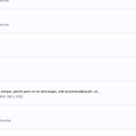
orsche
orsche
 porque, pincho pero no se descargan, sólo la previsualización. un...
 944, 968 y 928)
Porsche