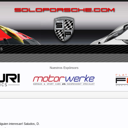
RS
Nuestros Espónsors
lguien interesan! Saludos, D.