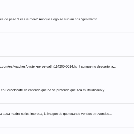
iones de peso "Less is more" Aunque luego se subían tíos "gentelamn...
ex.com/es/watches/oyster-perpetual/m114200-0014.html aunque no descarto la...
n Barcelona!!! Ya entiendo que no se pretende que sea multitudinario y...
sma casa madre no les interesa, la imagen de que cuando vendes o revendes...