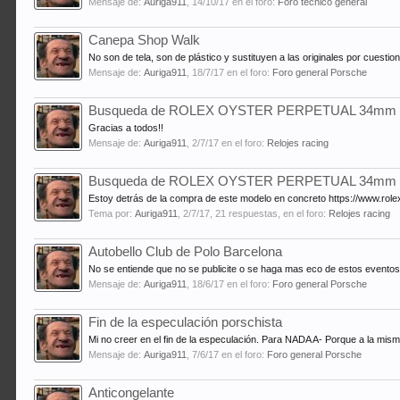
Mensaje de:
Auriga911
,
14/10/17
en el foro:
Foro técnico general
Canepa Shop Walk
No son de tela, son de plástico y sustituyen a las originales por cuest
Mensaje de:
Auriga911
,
18/7/17
en el foro:
Foro general Porsche
Busqueda de ROLEX OYSTER PERPETUAL 34mm
Gracias a todos!!
Mensaje de:
Auriga911
,
2/7/17
en el foro:
Relojes racing
Busqueda de ROLEX OYSTER PERPETUAL 34mm
Estoy detrás de la compra de este modelo en concreto https://www.rol
Tema por:
Auriga911
,
2/7/17
, 21 respuestas, en el foro:
Relojes racing
Autobello Club de Polo Barcelona
No se entiende que no se publicite o se haga mas eco de estos eventos e
Mensaje de:
Auriga911
,
18/6/17
en el foro:
Foro general Porsche
Fin de la especulación porschista
Mi no creer en el fin de la especulación. Para NADA A- Porque a la mi
Mensaje de:
Auriga911
,
7/6/17
en el foro:
Foro general Porsche
Anticongelante