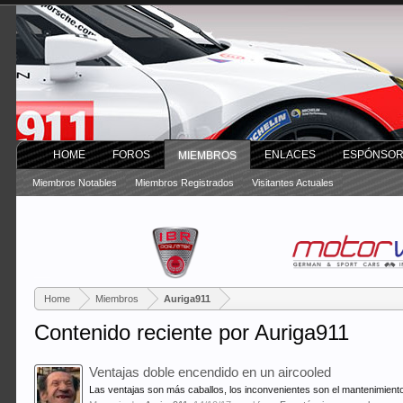
HOME
FOROS
ENLACES
ESPÓNSO
MIEMBROS
Miembros Notables
Miembros Registrados
Visitantes Actuales
Home
Miembros
Auriga911
Contenido reciente por Auriga911
Ventajas doble encendido en un aircooled
Las ventajas son más caballos, los inconvenientes son el mantenimiento 