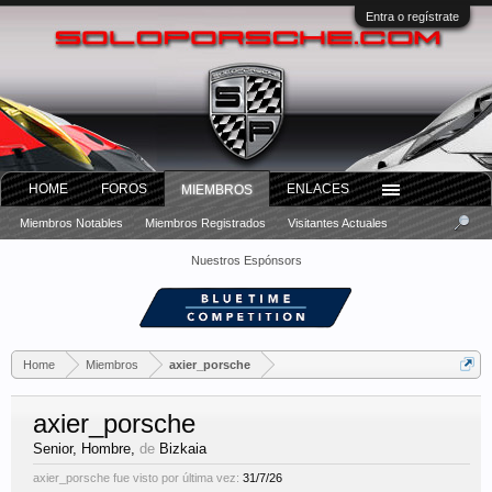
Entra o regístrate
HOME
FOROS
ENLACES
MIEMBROS
Miembros Notables
Miembros Registrados
Visitantes Actuales
Nuestros Espónsors
Home
Miembros
axier_porsche
axier_porsche
Senior
, Hombre,
de
Bizkaia
axier_porsche fue visto por última vez:
31/7/26