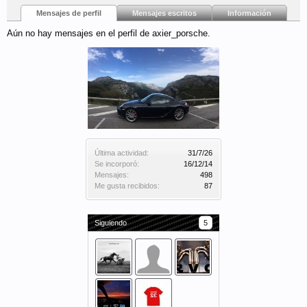
Mensajes de perfil
Mensajes escritos
Información
Aún no hay mensajes en el perfil de axier_porsche.
Última actividad:
31/7/26
Se incorporó:
16/12/14
Mensajes:
498
Me gusta recibidos:
87
Siguiendo
5