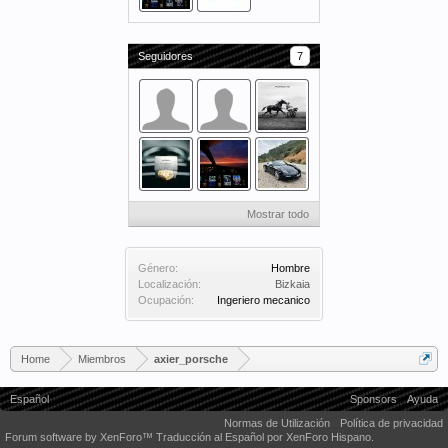
Seguidores
7
Mostrar todo
Género:
Hombre
Localización:
Bizkaia
Ocupación:
Ingeriero mecanico
Home
Miembros
axier_porsche
Español
Sponsors
Ayuda
Normas de Utilización
Política de privacidad
Forum software by XenForo™
Traducción al Español por XenForo Hispano.