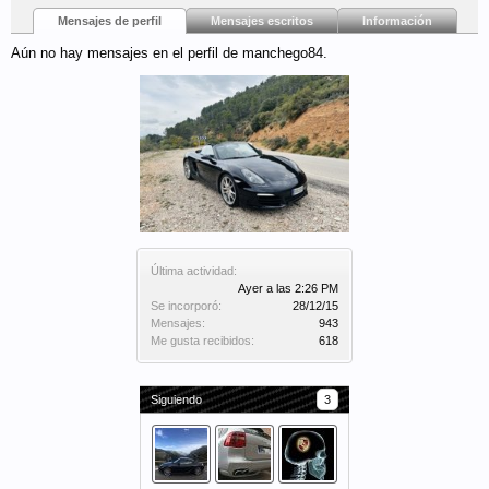
Mensajes de perfil
Mensajes escritos
Información
Aún no hay mensajes en el perfil de manchego84.
Última actividad:
Ayer a las 2:26 PM
Se incorporó:
28/12/15
Mensajes:
943
Me gusta recibidos:
618
Siguiendo
3