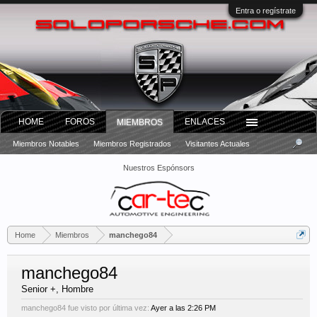
Entra o regístrate
HOME
FOROS
ENLACES
MIEMBROS
Miembros Notables
Miembros Registrados
Visitantes Actuales
Nuestros Espónsors
Home
Miembros
manchego84
manchego84
Senior +
, Hombre
manchego84 fue visto por última vez:
Ayer a las 2:26 PM