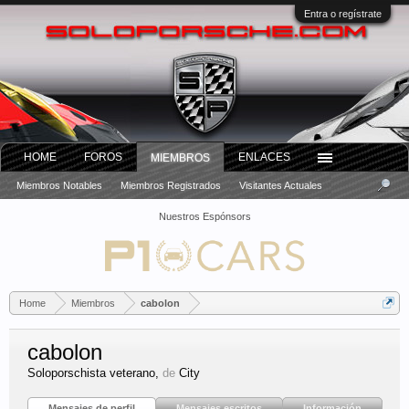
Entra o regístrate
HOME
FOROS
ENLACES
MIEMBROS
Miembros Notables
Miembros Registrados
Visitantes Actuales
Nuestros Espónsors
Home
Miembros
cabolon
cabolon
Soloporschista veterano
,
de
City
Mensajes de perfil
Mensajes escritos
Información