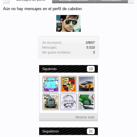
Aún no hay mensajes en el perfil de cabolon.
Se incorporó:
2/8/07
Mensajes:
5.510
Me gusta recibidos:
3
Siguiendo
13
Mostrar todo
Seguidores
21