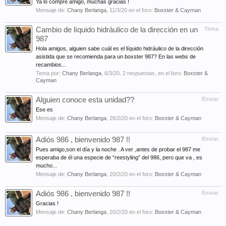
Ya lo compré amigo, muchas gracias !
Mensaje de:
Chany Berlanga
,
11/3/20
en el foro:
Boxster & Cayman
Cambio de líquido hidráulico de la dirección en un
Tema
987
Hola amigos, alguien sabe cuál es el líquido hidráulico de la dirección
asistida que se recomienda para un boxster 987? En las webs de
recambios...
Tema por:
Chany Berlanga
,
6/3/20
, 2 respuestas, en el foro:
Boxster &
Cayman
Alguien conoce esta unidad??
Enviar
Ese es
Mensaje de:
Chany Berlanga
,
26/2/20
en el foro:
Boxster & Cayman
Adiós 986 , bienvenido 987 !!
Enviar
Pues amigo,son el día y la noche . A ver ,antes de probar el 987 me
esperaba de él una especie de “reestyling” del 986, pero que va , es
mucho...
Mensaje de:
Chany Berlanga
,
20/2/20
en el foro:
Boxster & Cayman
Adiós 986 , bienvenido 987 !!
Enviar
Gracias !
Mensaje de:
Chany Berlanga
,
20/2/20
en el foro:
Boxster & Cayman