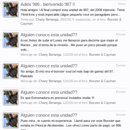
Adiós 986 , bienvenido 987 !!
Tema
Hola amigos ! Al final compré esta unidad de 987, del 2008 triptronic. Tiene
74mil kms y está impecable (algun pequeńo roce en paragolpes pero...
Tema por:
Chany Berlanga
,
20/2/20
, 9 respuestas, en el foro:
Boxster &
Cayman
Alguien conoce esta unidad??
Enviar
A ver, Antes de subir el Lunes me llamaron para decirme que mejor el
Martes , por el tema de la revisión . Me puse un poco pesado porque
solo...
Mensaje de:
Chany Berlanga
,
13/2/20
en el foro:
Boxster & Cayman
Alguien conoce esta unidad??
Enviar
No amigo. El mío era el boxster soul (el más bajo de gama) del 97.
Plateado
Mensaje de:
Chany Berlanga
,
13/2/20
en el foro:
Boxster & Cayman
Alguien conoce esta unidad??
Enviar
Es que Extremadura es preciosa! Invitados estáis !!!
Mensaje de:
Chany Berlanga
,
12/2/20
en el foro:
Boxster & Cayman
Alguien conoce esta unidad??
Enviar
Pues mira , te cuento mi experiencia . Llamé para ver este Boxster que
estaba en Flexicar Alcobendas . Les ofrecí como parte de pago, un 986