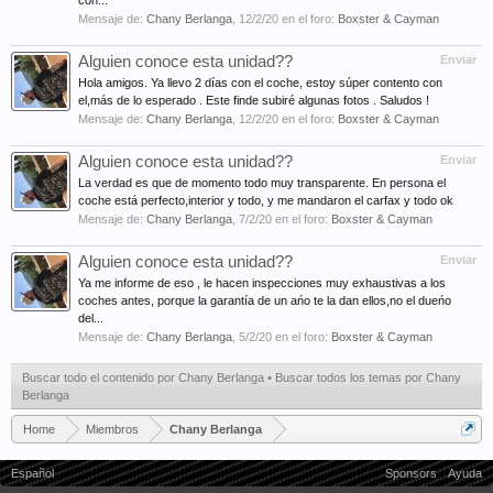
con...
Mensaje de:
Chany Berlanga
,
12/2/20
en el foro:
Boxster & Cayman
Alguien conoce esta unidad??
Enviar
Hola amigos. Ya llevo 2 días con el coche, estoy súper contento con
el,más de lo esperado . Este finde subiré algunas fotos . Saludos !
Mensaje de:
Chany Berlanga
,
12/2/20
en el foro:
Boxster & Cayman
Alguien conoce esta unidad??
Enviar
La verdad es que de momento todo muy transparente. En persona el
coche está perfecto,interior y todo, y me mandaron el carfax y todo ok
Mensaje de:
Chany Berlanga
,
7/2/20
en el foro:
Boxster & Cayman
Alguien conoce esta unidad??
Enviar
Ya me informe de eso , le hacen inspecciones muy exhaustivas a los
coches antes, porque la garantía de un ańo te la dan ellos,no el dueńo
del...
Mensaje de:
Chany Berlanga
,
5/2/20
en el foro:
Boxster & Cayman
Buscar todo el contenido por Chany Berlanga
Buscar todos los temas por Chany
Berlanga
Home
Miembros
Chany Berlanga
Español
Sponsors
Ayuda