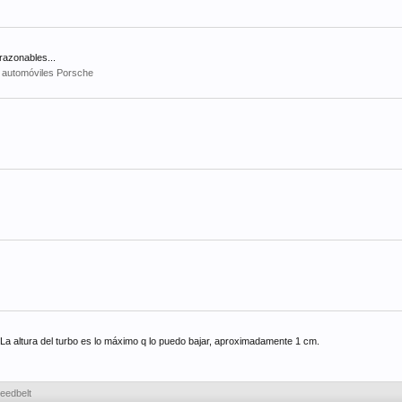
razonables...
 automóviles Porsche
 La altura del turbo es lo máximo q lo puedo bajar, aproximadamente 1 cm.
eedbelt