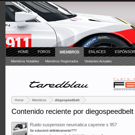
HOME
FOROS
ENLACES
ESPÓNSO
MIEMBROS
Miembros Notables
Miembros Registrados
Visitantes Actuales
Home
Miembros
diegospeedbelt
Contenido reciente por diegospeedbelt
Ruido suspension neumatica cayenne s 957
Se solucionó definitivamente???