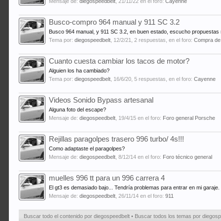
Mensaje de:
diegospeedbelt
,
21/11/22
en el foro:
Cayenne
Busco-compro 964 manual y 911 SC 3.2
Busco 964 manual, y 911 SC 3.2, en buen estado, escucho propuestas 
Tema por:
diegospeedbelt
,
12/2/21
, 2 respuestas, en el foro:
Compra de
Cuanto cuesta cambiar los tacos de motor?
Alguien los ha cambiado?
Tema por:
diegospeedbelt
,
16/6/20
, 5 respuestas, en el foro:
Cayenne
Videos Sonido Bypass artesanal
Alguna foto del escape?
Mensaje de:
diegospeedbelt
,
19/4/15
en el foro:
Foro general Porsche
Rejillas paragolpes trasero 996 turbo/ 4s!!!
Como adaptaste el paragolpes?
Mensaje de:
diegospeedbelt
,
8/12/14
en el foro:
Foro técnico general
muelles 996 tt para un 996 carrera 4
El gt3 es demasiado bajo... Tendría problemas para entrar en mi garaje.
Mensaje de:
diegospeedbelt
,
26/11/14
en el foro:
911
Buscar todo el contenido por diegospeedbelt
Buscar todos los temas por diegosp