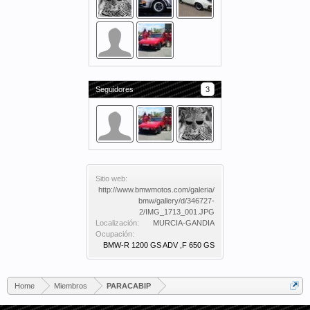
Seguidores
3
Sitio web:
http://www.bmwmotos.com/galeria/
bmw/gallery/d/346727-
2/IMG_1713_001.JPG
Localización:
MURCIA-GANDIA
Ocupación:
BMW-R 1200 GS ADV ,F 650 GS
Home
Miembros
PARACABIP