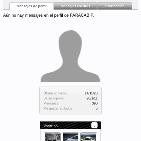
Mensajes de perfil
Mensajes escritos
Información
Aún no hay mensajes en el perfil de PARACABIP.
Última actividad:
14/11/23
Se incorporó:
28/1/11
Mensajes:
390
Me gusta recibidos:
5
Siguiendo
5