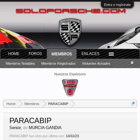
Entra o regístrate
HOME
FOROS
ENLACES
MIEMBROS
Miembros Notables
Miembros Registrados
Visitantes Actuales
Nuestros Espónsors
Home
Miembros
PARACABIP
PARACABIP
Senior
,
de
MURCIA-GANDIA
PARACABIP fue visto por última vez:
14/11/23