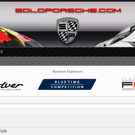
RS
Nuestros Espónsors
/1/20