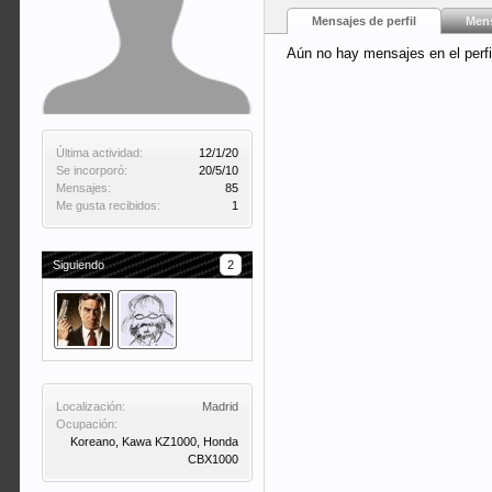
Mensajes de perfil
Mens
Aún no hay mensajes en el perfi
Última actividad:
12/1/20
Se incorporó:
20/5/10
Mensajes:
85
Me gusta recibidos:
1
Siguiendo
2
Localización:
Madrid
Ocupación:
Koreano, Kawa KZ1000, Honda
CBX1000