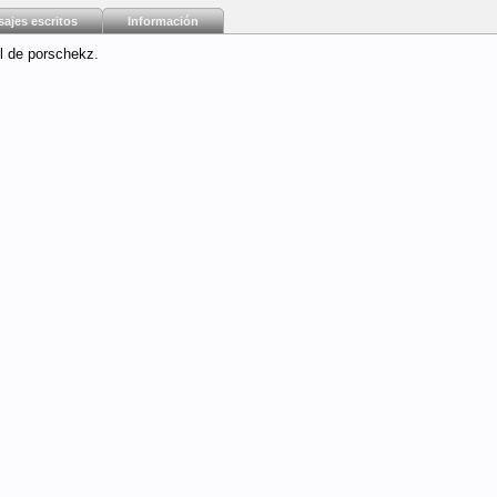
ajes escritos
Información
l de porschekz.