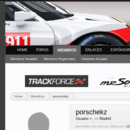
HOME
FOROS
ENLACES
ESPÓNSO
MIEMBROS
Miembros Notables
Miembros Registrados
Visitantes Actuales
Home
Miembros
porschekz
porschekz
Usuario +
,
de
Madrid
porschekz fue visto por última vez:
12