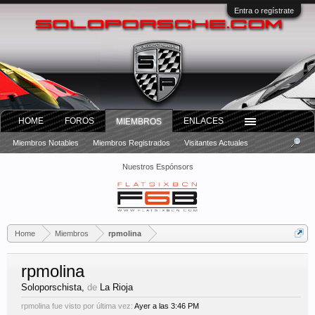
Entra o regístrate
HOME
FOROS
ENLACES
MIEMBROS
Miembros Notables
Miembros Registrados
Visitantes Actuales
Nuestros Espónsors
Home
Miembros
rpmolina
rpmolina
Soloporschista
,
de
La Rioja
rpmolina fue visto por última vez:
Ayer a las 3:46 PM