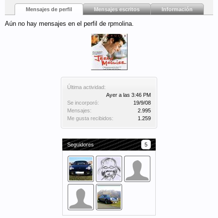
Mensajes de perfil
Mensajes escritos
Información
Aún no hay mensajes en el perfil de rpmolina.
Última actividad:
Ayer a las 3:46 PM
Se incorporó:
19/9/08
Mensajes:
2.995
Me gusta recibidos:
1.259
Seguidores
5