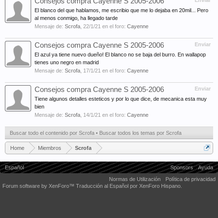
Consejos compra Cayenne S 2005-2006
Enviar
El blanco del que hablamos, me escribio que me lo dejaba en 20mil... Pero
al menos conmigo, ha llegado tarde
Mensaje de:
Scrofa
,
22/1/21
en el foro:
Cayenne
Consejos compra Cayenne S 2005-2006
Enviar
El azul ya tiene nuevo dueño! El blanco no se baja del burro. En wallapop
tienes uno negro en madrid
Mensaje de:
Scrofa
,
17/1/21
en el foro:
Cayenne
Consejos compra Cayenne S 2005-2006
Enviar
Tiene algunos detalles esteticos y por lo que dice, de mecanica esta muy
bien
Mensaje de:
Scrofa
,
14/1/21
en el foro:
Cayenne
Buscar todo el contenido por Scrofa
Buscar todos los temas por Scrofa
Home
Miembros
Scrofa
Español
Sponsors
Ayuda
Normas de Utilización
Política de privacidad
Forum software by XenForo™
Traducción al Español por XenForo Hispano.
Some XenForo functionality crafted by
Audentio Design
.