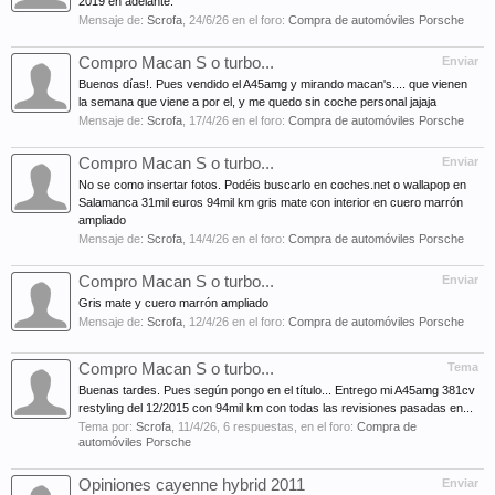
2019 en adelante.
Mensaje de:
Scrofa
,
24/6/26
en el foro:
Compra de automóviles Porsche
Compro Macan S o turbo...
Enviar
Buenos días!. Pues vendido el A45amg y mirando macan's.... que vienen
la semana que viene a por el, y me quedo sin coche personal jajaja
Mensaje de:
Scrofa
,
17/4/26
en el foro:
Compra de automóviles Porsche
Compro Macan S o turbo...
Enviar
No se como insertar fotos. Podéis buscarlo en coches.net o wallapop en
Salamanca 31mil euros 94mil km gris mate con interior en cuero marrón
ampliado
Mensaje de:
Scrofa
,
14/4/26
en el foro:
Compra de automóviles Porsche
Compro Macan S o turbo...
Enviar
Gris mate y cuero marrón ampliado
Mensaje de:
Scrofa
,
12/4/26
en el foro:
Compra de automóviles Porsche
Compro Macan S o turbo...
Tema
Buenas tardes. Pues según pongo en el título... Entrego mi A45amg 381cv
restyling del 12/2015 con 94mil km con todas las revisiones pasadas en...
Tema por:
Scrofa
,
11/4/26
, 6 respuestas, en el foro:
Compra de
automóviles Porsche
Opiniones cayenne hybrid 2011
Enviar