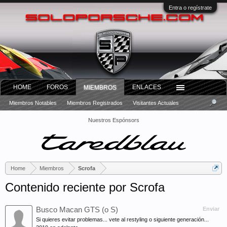
Entra o regístrate
HOME
FOROS
ENLACES
MIEMBROS
Miembros Notables
Miembros Registrados
Visitantes Actuales
Nuestros Espónsors
Home
Miembros
Scrofa
Contenido reciente por Scrofa
Busco Macan GTS (o S)
Enviar
Si quieres evitar problemas... vete al restyling o siguiente generación...