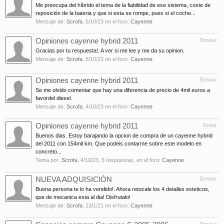
Me preocupa del híbrido el tema de la fiabilidad de ese sistema, coste de
reposición de la bateria y que si esta se rompe, pues si el coche...
Mensaje de:
Scrofa
,
5/10/23
en el foro:
Cayenne
Opiniones cayenne hybrid 2011
Enviar
Gracias por tu respuesta!. A ver si me lee y me da su opinion.
Mensaje de:
Scrofa
,
5/10/23
en el foro:
Cayenne
Opiniones cayenne hybrid 2011
Enviar
Se me olvido comentar que hay una diferencia de precio de 4mil euros a
favordel diesel.
Mensaje de:
Scrofa
,
4/10/23
en el foro:
Cayenne
Opiniones cayenne hybrid 2011
Tema
Buenos dias. Estoy barajando la opcion de compra de un cayenne hybrid
del 2011 con 154mil km. Que podeis contarme sobre este modelo en
concreto...
Tema por:
Scrofa
,
4/10/23
, 6 respuestas, en el foro:
Cayenne
NUEVA ADQUISICIÓN
Enviar
Buena persona te lo ha vendido!. Ahora retocale los 4 detalles esteticos,
que de mecanica esta al dia! Disfrutalo!
Mensaje de:
Scrofa
,
23/1/21
en el foro:
Cayenne