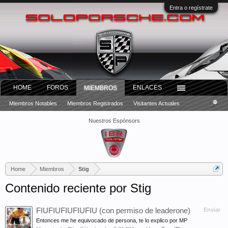
Entra o regístrate
HOME
FOROS
ENLACES
MIEMBROS
Miembros Notables
Miembros Registrados
Visitantes Actuales
Nuestros Espónsors
Home
Miembros
Stig
Contenido reciente por Stig
FIUFIUFIUFIUFIU (con permiso de leaderone)
Enviar
Entonces me he equivocado de persona, te lo explico por MP