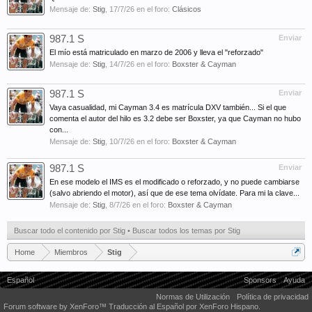
Mensaje de:
Stig
,
17/7/26
en el foro:
Clásicos
987.1 S
Enviar
El mío está matriculado en marzo de 2006 y lleva el "reforzado"
Mensaje de:
Stig
,
14/7/26
en el foro:
Boxster & Cayman
987.1 S
Enviar
Vaya casualidad, mi Cayman 3.4 es matrícula DXV también... Si el que
comenta el autor del hilo es 3.2 debe ser Boxster, ya que Cayman no hubo
con...
Mensaje de:
Stig
,
10/7/26
en el foro:
Boxster & Cayman
987.1 S
Enviar
En ese modelo el IMS es el modificado o reforzado, y no puede cambiarse
(salvo abriendo el motor), así que de ese tema olvídate. Para mi la clave...
Mensaje de:
Stig
,
8/7/26
en el foro:
Boxster & Cayman
Buscar todo el contenido por Stig
Buscar todos los temas por Stig
Home
Miembros
Stig
Español
Sponsors
Ayuda
Normas de Utilización
Política de privacidad
Forum software by XenForo™
Traducción al Español por XenForo Hispano.