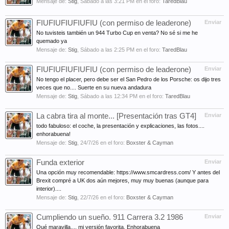
Mensaje de:
Stig
,
Sábado a las 3:21 PM
en el foro:
TaredBlau
FIUFIUFIUFIUFIU (con permiso de leaderone)
Enviar
No tuvisteis también un 944 Turbo Cup en venta? No sé si me he
quemado ya
Mensaje de:
Stig
,
Sábado a las 2:25 PM
en el foro:
TaredBlau
FIUFIUFIUFIUFIU (con permiso de leaderone)
Enviar
No tengo el placer, pero debe ser el San Pedro de los Porsche: os dijo tres
veces que no.... Suerte en su nueva andadura
Mensaje de:
Stig
,
Sábado a las 12:34 PM
en el foro:
TaredBlau
La cabra tira al monte... [Presentación tras GT4]
Enviar
todo fabuloso: el coche, la presentación y explicaciones, las fotos....
enhorabuena!
Mensaje de:
Stig
,
24/7/26
en el foro:
Boxster & Cayman
Funda exterior
Enviar
Una opción muy recomendable: https://www.smcardress.com/ Y antes del
Brexit compré a UK dos aún mejores, muy muy buenas (aunque para
interior)....
Mensaje de:
Stig
,
22/7/26
en el foro:
Boxster & Cayman
Cumpliendo un sueño. 911 Carrera 3.2 1986
Enviar
Qué maravilla.... mi versión favorita. Enhorabuena