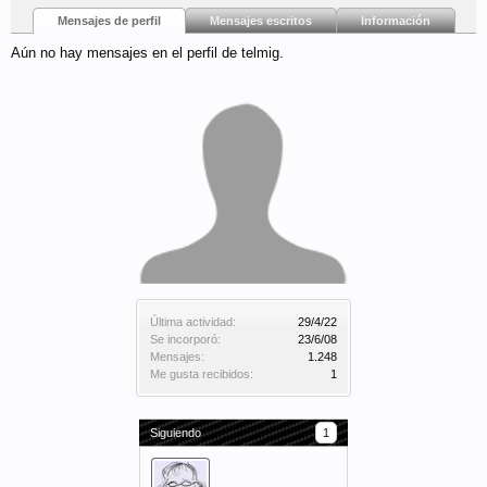
Mensajes de perfil
Mensajes escritos
Información
Aún no hay mensajes en el perfil de telmig.
Última actividad:
29/4/22
Se incorporó:
23/6/08
Mensajes:
1.248
Me gusta recibidos:
1
Siguiendo
1