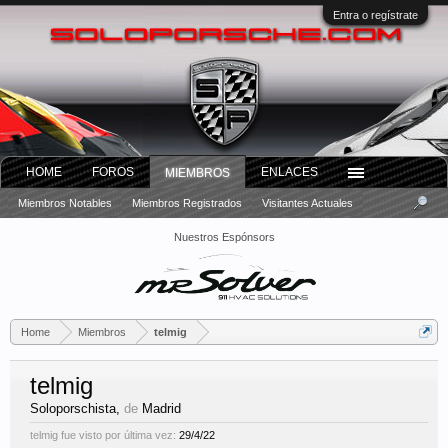
Entra o regístrate
HOME
FOROS
ENLACES
MIEMBROS
Miembros Notables
Miembros Registrados
Visitantes Actuales
Nuestros Espónsors
Home
Miembros
telmig
telmig
Soloporschista
,
de
Madrid
telmig fue visto por última vez:
29/4/22