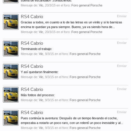
suena de escándalo!! :conduciendo:
Mensaje de:
Vic
,
20/3/15
en el foro:
Foro general Porsche
RS4 Cabrio
Enviar
Gracias a todos, en cuanto a lo de las letras es un vinilo y si lo barnizas
encima te quedan ya para siempre. Bueno, ya va siendo hora de...
Mensaje de:
Vic
,
20/3/15
en el foro:
Foro general Porsche
RS4 Cabrio
Enviar
Terminando el trabajo:
Mensaje de:
Vic
,
9/3/15
en el foro:
Foro general Porsche
RS4 Cabrio
Enviar
Y así quedaron finalmente:
Mensaje de:
Vic
,
9/3/15
en el foro:
Foro general Porsche
RS4 Cabrio
Enviar
Más fotitos del proceso:
Mensaje de:
Vic
,
9/3/15
en el foro:
Foro general Porsche
RS4 Cabrio
Enviar
Pues continúa la aventura: Después de un tiempo llevando el coche,
empezaba a notarlo un poco raro, con un relentí un poco inestable y al...
Mensaje de:
Vic
,
9/3/15
en el foro:
Foro general Porsche