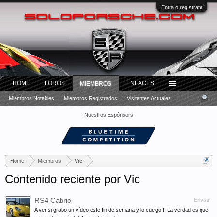
Entra o regístrate
HOME
FOROS
ENLACES
MIEMBROS
Miembros Notables
Miembros Registrados
Visitantes Actuales
Nuestros Espónsors
Home
Miembros
Vic
Contenido reciente por Vic
RS4 Cabrio
Enviar
A ver si grabo un vídeo este fin de semana y lo cuelgo!!! La verdad es que