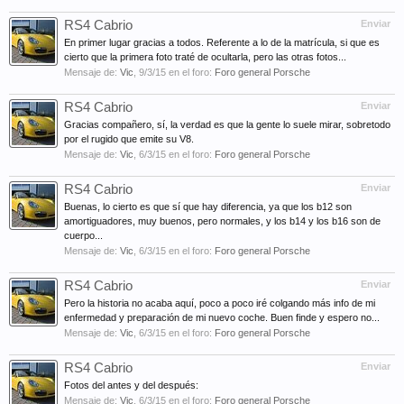
RS4 Cabrio
Enviar
En primer lugar gracias a todos. Referente a lo de la matrícula, si que es
cierto que la primera foto traté de ocultarla, pero las otras fotos...
Mensaje de:
Vic
,
9/3/15
en el foro:
Foro general Porsche
RS4 Cabrio
Enviar
Gracias compañero, sí, la verdad es que la gente lo suele mirar, sobretodo
por el rugido que emite su V8.
Mensaje de:
Vic
,
6/3/15
en el foro:
Foro general Porsche
RS4 Cabrio
Enviar
Buenas, lo cierto es que sí que hay diferencia, ya que los b12 son
amortiguadores, muy buenos, pero normales, y los b14 y los b16 son de
cuerpo...
Mensaje de:
Vic
,
6/3/15
en el foro:
Foro general Porsche
RS4 Cabrio
Enviar
Pero la historia no acaba aquí, poco a poco iré colgando más info de mi
enfermedad y preparación de mi nuevo coche. Buen finde y espero no...
Mensaje de:
Vic
,
6/3/15
en el foro:
Foro general Porsche
RS4 Cabrio
Enviar
Fotos del antes y del después:
Mensaje de:
Vic
,
6/3/15
en el foro:
Foro general Porsche