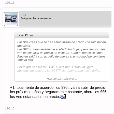
12/6/15
jmv
Soloporschista veterano
oscar 4S dijo:
↑
Los 964 crees que se han estabilizado de precio? Si sólo hacen
que subir.
Los 996 sufrirán levemente el efecto burbujen pero tampoco les
veo mucha alza de precio en el futuro, aunque nunca se sabe.
Alguien saldrá con aquello de que es el único modelo con faros
"huevo frito".
Por lo que veo los 996 C4S si que han sufrido un ligero
aumento de precio, y los 996TT claramente van hacia arriba.
S2.
Haz clic para expandir...
+1, totalmente de acuerdo. los 996tt van a subir de precio
los próximos años y seguramente bastante, ahora los 996
los veo estancados en precio.
12/6/15