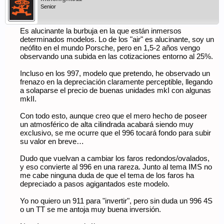
Senior
Es alucinante la burbuja en la que están inmersos
determinados modelos. Lo de los "air" es alucinante, soy un
neófito en el mundo Porsche, pero en 1,5-2 años vengo
observando una subida en las cotizaciones entorno al 25%.
Incluso en los 997, modelo que pretendo, he observado un
frenazo en la depreciación claramente perceptible, llegando
a solaparse el precio de buenas unidades mkI con algunas
mkII.
Con todo esto, aunque creo que el mero hecho de poseer
un atmosférico de alta cilindrada acabará siendo muy
exclusivo, se me ocurre que el 996 tocará fondo para subir
su valor en breve…
Dudo que vuelvan a cambiar los faros redondos/ovalados,
y eso convierte al 996 en una rareza. Junto al tema IMS no
me cabe ninguna duda de que el tema de los faros ha
depreciado a pasos agigantados este modelo.
Yo no quiero un 911 para "invertir", pero sin duda un 996 4S
o un TT se me antoja muy buena inversión.