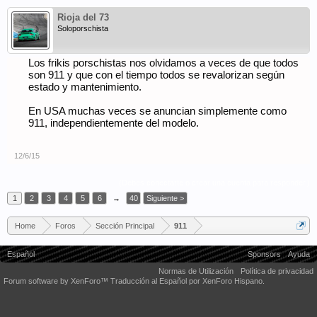
Rioja del 73
Soloporschista
Los frikis porschistas nos olvidamos a veces de que todos
son 911 y que con el tiempo todos se revalorizan según
estado y mantenimiento.
En USA muchas veces se anuncian simplemente como
911, independientemente del modelo.
12/6/15
(Debes conectarte o crear una cuenta para responder.)
1
2
3
4
5
6
→
40
Siguiente >
Home
Foros
Sección Principal
911
Español
Sponsors
Ayuda
Normas de Utilización
Política de privacidad
Forum software by XenForo™
Traducción al Español por XenForo Hispano.
Some XenForo functionality crafted by
Audentio Design
.