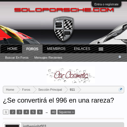
Entra o regístrate
HOME
MIEMBROS
ENLACES
FOROS
Buscar En Foros
Mensajes Recientes
Home
Foros
Sección Principal
911
¿Se convertirá el 996 en una rareza?
1
2
3
4
5
6
→
40
Siguiente >
inthenight911