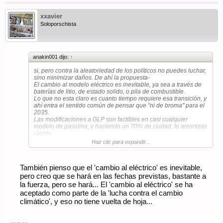
xxavier
Soloporschista
anakin001 dijo:
↑
si, pero contra la aleatoriedad de los políticos no puedes luchar,
sino minimizar daños. De ahí la propuesta-
El cambio al modelo eléctrico es inevitable, ya sea a través de
baterías de litio, de estado solido, o pila de combustible.
Lo que no esta claro es cuanto tiempo requiere esa transición, y
ahí entra el sentido común de pensar que "ni de broma" para el
2035.
Las modificaciones a GLP son factibles en casi cualquier
modelo de gasolina, y haciendo un 70% de ciudad, lo amortizas
rápido.
Y en eso no hay que reinventar la rueda, tan solo ver lo que han
Haz clic para expandir...
estado haciendo los taxistas hasta que han aparecido las
alternativas eléctricas.
También pienso que el 'cambio al eléctrico' es inevitable,
pero creo que se hará en las fechas previstas, bastante a
la fuerza, pero se hará... El 'cambio al eléctrico' se ha
aceptado como parte de la 'lucha contra el cambio
climático', y eso no tiene vuelta de hoja...