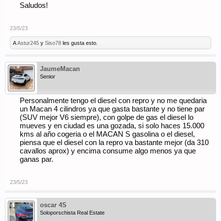
Saludos!
23/5/23
A
Astur245
y
Siso78
les gusta esto.
JaumeMacan
Senior
Personalmente tengo el diesel con repro y no me quedaria
un Macan 4 cilindros ya que gasta bastante y no tiene par
(SUV mejor V6 siempre), con golpe de gas el diesel lo
mueves y en ciudad es una gozada, si solo haces 15.000
kms al año cogeria o el MACAN S gasolina o el diesel,
piensa que el diesel con la repro va bastante mejor (da 310
cavallos aprox) y encima consume algo menos ya que
ganas par.
23/5/23
oscar 4S
Soloporschista Real Estate