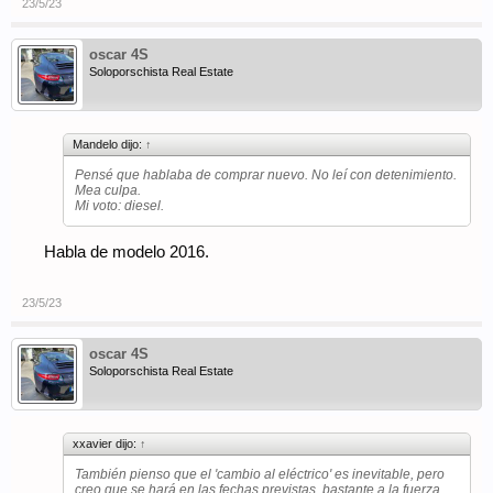
23/5/23
oscar 4S
Soloporschista Real Estate
Mandelo dijo:
↑
Pensé que hablaba de comprar nuevo. No leí con detenimiento.
Mea culpa.
Mi voto: diesel.
Habla de modelo 2016.
23/5/23
oscar 4S
Soloporschista Real Estate
xxavier dijo:
↑
También pienso que el 'cambio al eléctrico' es inevitable, pero
creo que se hará en las fechas previstas, bastante a la fuerza,