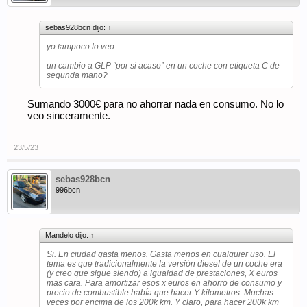
sebas928bcn dijo:
↑
yo tampoco lo veo.
un cambio a GLP “por si acaso” en un coche con etiqueta C de
segunda mano?
Sumando 3000€ para no ahorrar nada en consumo. No lo
veo sinceramente.
23/5/23
sebas928bcn
996bcn
Mandelo dijo:
↑
Si. En ciudad gasta menos. Gasta menos en cualquier uso. El
tema es que tradicionalmente la versión diesel de un coche era
(y creo que sigue siendo) a igualdad de prestaciones, X euros
mas cara. Para amortizar esos x euros en ahorro de consumo y
precio de combustible había que hacer Y kilometros. Muchas
veces por encima de los 200k km. Y claro, para hacer 200k km