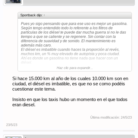
Sportback dijo:
↑
Pues yo sigo pensando que para ese uso es mejor un gasolina.
Según tengo entendido todo lo referente a los filtros de
partículas de los diésel te puede dar mucha guerra si no le das
tiempo a que se caliente y se regenere. Sin contar con la
diferencia de suavidad y de sonido. El mantenimiento es
además más caro.
El diésel es imbatible cuando haces la proporción al revés,
muchos km, un % muy elevado de autopista y poca ciudad.
Ahí es donde un gasolina no tiene nada que hacer con un
diésel.
Haz clic para expandir...
Saludos!
Si hace 15.000 km al año de los cuales 10.000 km son en
ciudad, el diésel es imbatible, es que no se como podéis
cuestionar este tema.
Insisto en que los taxis hubo un momento en el que todos
eran diesel.
Última modificación:
24/5/23
23/5/23