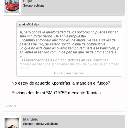
Lupo
Soloporschista
anakin001 dijo:
↑
si, pero contra la aleatoriedad de los políticos no puedes luchar,
sino minimizar daños. De ahí la propuesta-
El cambio al modelo eléctrico es inevitable, ya sea a través de
baterías de litio, de estado solido, o pila de combustible.
Lo que no esta claro es cuanto tiempo requiere esa transición, y
ahí entra el sentido común de pensar que "ni de broma" para el
2035.
Las modificaciones a GLP son factibles en casi cualquier
modelo de gasolina, y haciendo un 70% de ciudad, lo amortizas
rápido.
Y en eso no hay que reinventar la rueda, tan solo ver lo que han
Haz clic para expandir...
estado haciendo los taxistas hasta que han aparecido las
alternativas eléctricas.
No estoy de acuerdo ¿pondrías la mano en el fuego?
Enviado desde mi SM-G975F mediante Tapatalk
23/5/23
Mandelo
Soloporschista volcánico