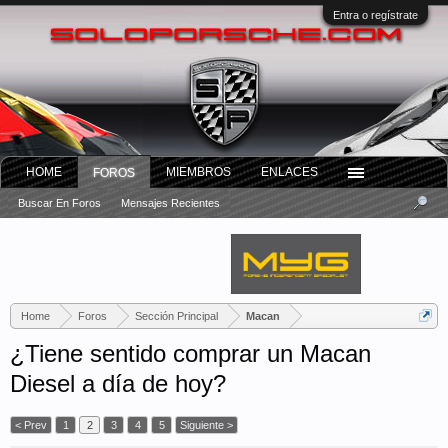
Entra o regístrate
HOME
MIEMBROS
ENLACES
FOROS
Buscar En Foros
Mensajes Recientes
Home
Foros
Sección Principal
Macan
¿Tiene sentido comprar un Macan
Diesel a día de hoy?
< Prev
1
2
3
4
5
Siguiente >