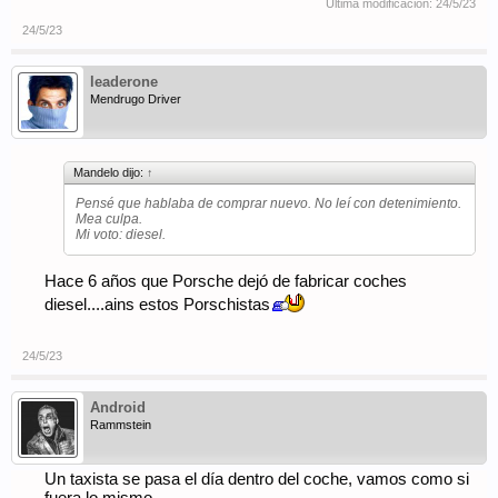
Última modificación:
24/5/23
24/5/23
leaderone
Mendrugo Driver
Mandelo dijo:
↑
Pensé que hablaba de comprar nuevo. No leí con detenimiento.
Mea culpa.
Mi voto: diesel.
Hace 6 años que Porsche dejó de fabricar coches
diesel....ains estos Porschistas
24/5/23
Android
Rammstein
Un taxista se pasa el día dentro del coche, vamos como si