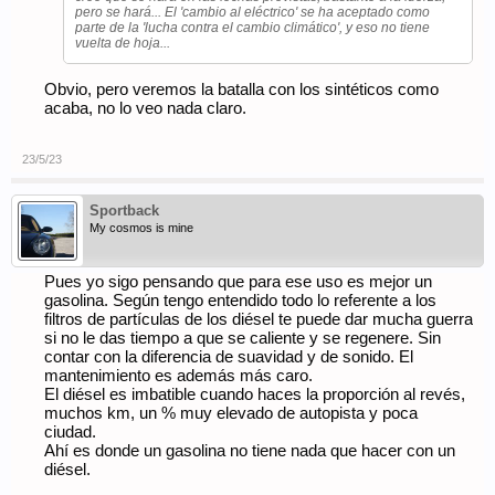
pero se hará... El 'cambio al eléctrico' se ha aceptado como
parte de la 'lucha contra el cambio climático', y eso no tiene
vuelta de hoja...
Obvio, pero veremos la batalla con los sintéticos como
acaba, no lo veo nada claro.
23/5/23
Sportback
My cosmos is mine
Pues yo sigo pensando que para ese uso es mejor un
gasolina. Según tengo entendido todo lo referente a los
filtros de partículas de los diésel te puede dar mucha guerra
si no le das tiempo a que se caliente y se regenere. Sin
contar con la diferencia de suavidad y de sonido. El
mantenimiento es además más caro.
El diésel es imbatible cuando haces la proporción al revés,
muchos km, un % muy elevado de autopista y poca
ciudad.
Ahí es donde un gasolina no tiene nada que hacer con un
diésel.