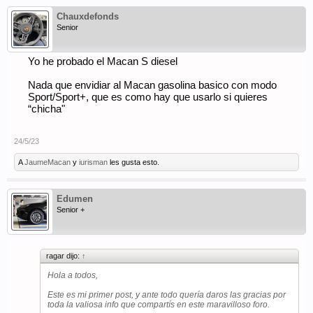
Chauxdefonds
Senior
Yo he probado el Macan S diesel
Nada que envidiar al Macan gasolina basico con modo
Sport/Sport+, que es como hay que usarlo si quieres
“chicha"
24/5/23
A
JaumeMacan
y
iurisman
les gusta esto.
Edumen
Senior +
ragar dijo:
↑
Hola a todos,
Este es mi primer post, y ante todo quería daros las gracias por
toda la valiosa info que compartís en este maravilloso foro.