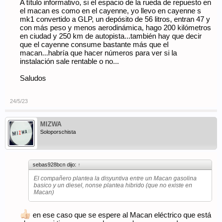
A título informativo, si el espacio de la rueda de repuesto en
el macan es como en el cayenne, yo llevo en cayenne s
mk1 convertido a GLP, un depósito de 56 litros, entran 47 y
con más peso y menos aerodinámica, hago 200 kilómetros
en ciudad y 250 km de autopista...también hay que decir
que el cayenne consume bastante más que el
macan...habría que hacer números para ver si la
instalación sale rentable o no...
Saludos
24/5/23
MIZWA
Soloporschista
sebas928bcn dijo:
↑
El compañero plantea la disyuntiva entre un Macan gasolina
basico y un diesel, nonse plantea hibrido (que no existe en
Macan)
en ese caso que se espere al Macan eléctrico que está