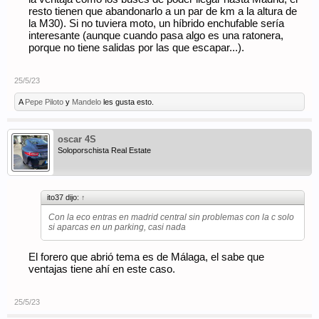
resto tienen que abandonarlo a un par de km a la altura de
la M30). Si no tuviera moto, un híbrido enchufable sería
interesante (aunque cuando pasa algo es una ratonera,
porque no tiene salidas por las que escapar...).
25/5/23
A
Pepe Piloto
y
Mandelo
les gusta esto.
oscar 4S
Soloporschista Real Estate
ito37 dijo:
↑
Con la eco entras en madrid central sin problemas con la c solo
si aparcas en un parking, casi nada
El forero que abrió tema es de Málaga, el sabe que
ventajas tiene ahí en este caso.
25/5/23