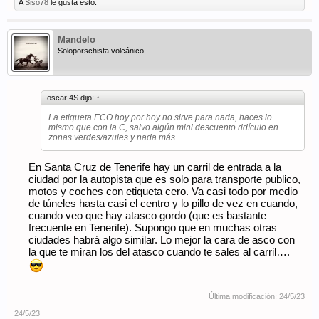
A
Siso78
le gusta esto.
Mandelo
Soloporschista volcánico
oscar 4S dijo:
↑
La etiqueta ECO hoy por hoy no sirve para nada, haces lo
mismo que con la C, salvo algún mini descuento ridículo en
zonas verdes/azules y nada más.
En Santa Cruz de Tenerife hay un carril de entrada a la
ciudad por la autopista que es solo para transporte publico,
motos y coches con etiqueta cero. Va casi todo por medio
de túneles hasta casi el centro y lo pillo de vez en cuando,
cuando veo que hay atasco gordo (que es bastante
frecuente en Tenerife). Supongo que en muchas otras
ciudades habrá algo similar. Lo mejor la cara de asco con
la que te miran los del atasco cuando te sales al carril….
Última modificación:
24/5/23
24/5/23