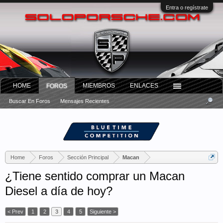
Entra o regístrate
HOME
MIEMBROS
ENLACES
FOROS
Buscar En Foros
Mensajes Recientes
Home
Foros
Sección Principal
Macan
¿Tiene sentido comprar un Macan
Diesel a día de hoy?
< Prev
1
2
3
4
5
Siguiente >