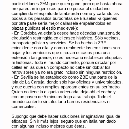
partir del lunes 29M gane quien gane, pero que hasta ahora
me parecían ingeniosos para no putear al ciudadano,
cumpliendo el espíritu de la absurda norma y callando las
bocas a los parásitos burócratas de Bruselas -a quienes
por otra parte sería mejor callársela empalándolos en
plazas públicas al estilo medieval-):
- En Córdoba ya existía desde hace décadas una zona de
circulación restringida en el casco histórico. Sólo vecinos,
transporte público y servicios. Se ha hecho la ZBE
coincidente con ella, y como realmente las emisiones son
bajas y los vehículos que circulan escasos para una
extensión tan grande, no es necesario establecer etiquetas
ni historias. Todo el mundo contento, porque circular por
calles en las que un compacto no cabe sin doblar los
retrovisores ya no era grato incluso sin ninguna restricción.
- En Sevilla se ha establecido como ZBE una parte de la
Isla de La Cartuja, donde sólo hay oficinas y universidades,
y que cuenta con amplios aparcamientos en su perímetro.
Quien no tiene la etiqueta adecuada, deja ahí el coche y
con un paseo de 5 minutos llega a su trabajo. Todo el
mundo contento sin afectar a barrios residenciales ni
comerciales.
Supongo que debe haber soluciones imaginativas igual de
eficaces. Sin ir más lejos, seguro que en Italia han dado
con algunas incluso mejores que éstas.