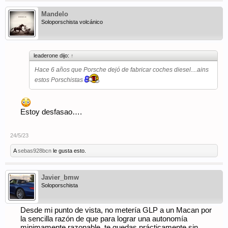
Mandelo
Soloporschista volcánico
leaderone dijo:
↑
Hace 6 años que Porsche dejó de fabricar coches diesel....ains
estos Porschistas
Estoy desfasao….
24/5/23
A
sebas928bcn
le gusta esto.
Javier_bmw
Soloporschista
Desde mi punto de vista, no metería GLP a un Macan por
la sencilla razón de que para lograr una autonomía
minimamente razonable, te quedas prácticamente sin