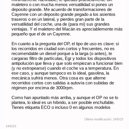
maletero o con mucha menos versatilidad si pones un
deposito grande. Me acuerdo de transformaciones de
Cayenne con un deposito grande pegado a los asientos
traseros o en un lateral, y pierdes gran parte de la
versatilidad del coche, una de (para mi) sus grandes
ventajas. Y el maletero del Macán es apreciablemente más
pequeño que el de un Cayenne.
En cuanto a la pregunta del OP, el tipo de uso es clave: si
los recorridos en ciudad son cortos y frecuentes, no es
recomendable un diesel porque a la larga (o antes), te
cargaras filtro de partículas, Egr y todos los dispositivos
antipolución que lleva y que solo empiezan a funcionar bien
(y no estropearse) cuando el coche va a temperatura. En
ese caso, y aunque tampoco es lo ideal, gasolina, la
mecánica sufrirá menos. Otra cosa es que alterne
recorridos cortos con salidas a autovía con subidas de
régimen por encima de 3000rpm.
Como han apuntado más arriba, y aunque el OP no se lo
plantea, lo ideal es un híbrido, a ser posible enchufable.
Tienes etiqueta ECO o incluso 0 en algunos modelos
Última modificación:
24/5/23
24/5/23