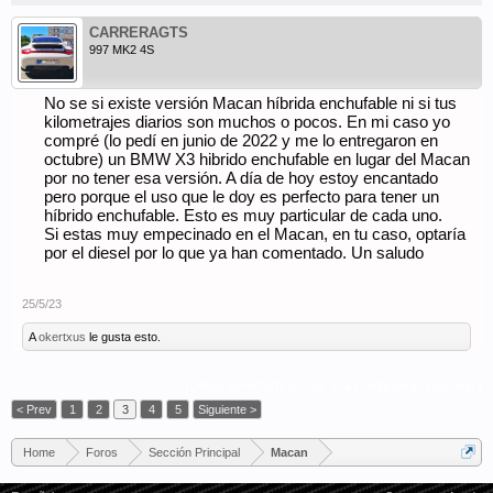
CARRERAGTS
997 MK2 4S
No se si existe versión Macan híbrida enchufable ni si tus
kilometrajes diarios son muchos o pocos. En mi caso yo
compré (lo pedí en junio de 2022 y me lo entregaron en
octubre) un BMW X3 hibrido enchufable en lugar del Macan
por no tener esa versión. A día de hoy estoy encantado
pero porque el uso que le doy es perfecto para tener un
híbrido enchufable. Esto es muy particular de cada uno.
Si estas muy empecinado en el Macan, en tu caso, optaría
por el diesel por lo que ya han comentado. Un saludo
25/5/23
A
okertxus
le gusta esto.
(Debes conectarte o crear una cuenta para responder.)
< Prev
1
2
3
4
5
Siguiente >
Home
Foros
Sección Principal
Macan