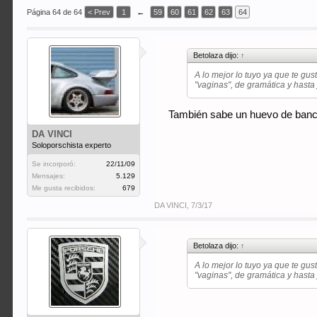
Página 64 de 64
< Prev
1
←
59
60
61
62
63
64
Betolaza dijo:
↑
A lo mejor lo tuyo ya que te gus
"vaginas", de gramática y hasta 
También sabe un huevo de banco
DA VINCI
Soloporschista experto
Se incorporó:
22/11/09
Mensajes:
5.129
Me gusta recibidos:
679
DA VINCI
,
7/3/17
Betolaza dijo:
↑
A lo mejor lo tuyo ya que te gus
"vaginas", de gramática y hasta 