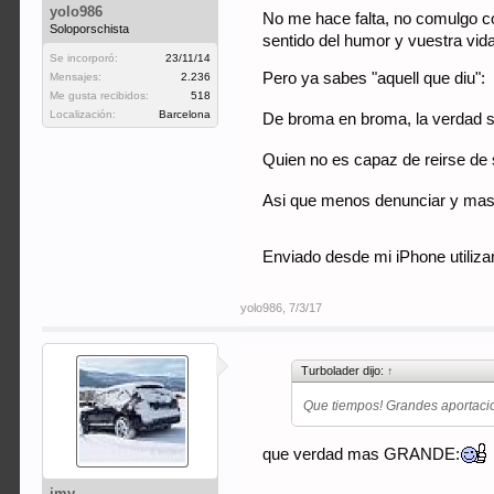
yolo986
No me hace falta, no comulgo co
Soloporschista
sentido del humor y vuestra vi
Se incorporó:
23/11/14
Pero ya sabes "aquell que diu":
Mensajes:
2.236
Me gusta recibidos:
518
Localización:
Barcelona
De broma en broma, la verdad
Quien no es capaz de reirse de 
Asi que menos denunciar y mas 
Enviado desde mi iPhone utiliza
yolo986
,
7/3/17
Turbolader dijo:
↑
Que tiempos! Grandes aportacio
que verdad mas GRANDE:
jmv