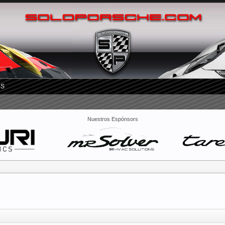
RS
Nuestros Espónsors