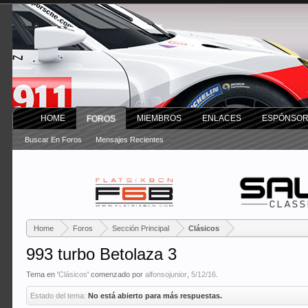
HOME
MIEMBROS
ENLACES
ESPÓNSO
FOROS
Buscar En Foros
Mensajes Recientes
Home
Foros
Sección Principal
Clásicos
993 turbo Betolaza 3
Tema en '
Clásicos
' comenzado por
alfonsojunior
,
5/12/16
.
Estado del tema:
No está abierto para más respuestas.