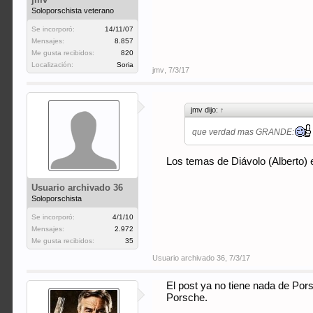
Soloporschista veterano
Se incorporó:
14/11/07
Mensajes:
8.857
Me gusta recibidos:
820
Localización:
Soria
jmv
,
7/3/17
jmv dijo:
↑
que verdad mas GRANDE:
Los temas de Diávolo (Alberto) e
Usuario archivado 36
Soloporschista
Se incorporó:
4/1/10
Mensajes:
2.972
Me gusta recibidos:
35
Usuario archivado 36
,
7/3/17
El post ya no tiene nada de Por
Porsche.