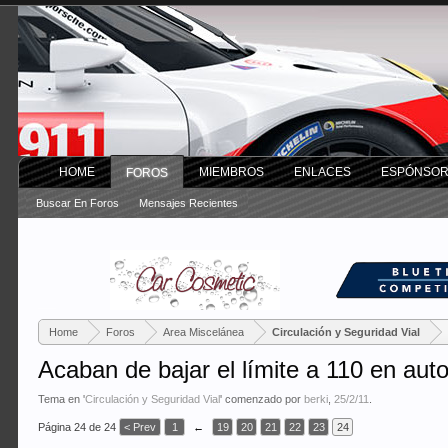
HOME
MIEMBROS
ENLACES
ESPÓNSO
FOROS
Buscar En Foros
Mensajes Recientes
Home
Foros
Area Miscelánea
Circulación y Seguridad Vial
Acaban de bajar el límite a 110 en auto
Tema en '
Circulación y Seguridad Vial
' comenzado por
berki
,
25/2/11
.
Página 24 de 24
< Prev
1
←
19
20
21
22
23
24