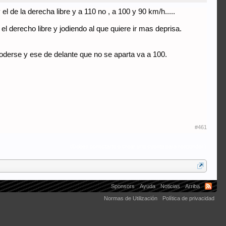
l de la derecha libre y a 110 no , a 100 y 90 km/h.....
 el derecho libre y jodiendo al que quiere ir mas deprisa.
joderse y ese de delante que no se aparta va a 100.
#461
(Debes conectarte o crear una cuenta para responder.)
Sponsors
Ayuda
Noticias
Arriba
Normas de Utilización
Política de privacidad