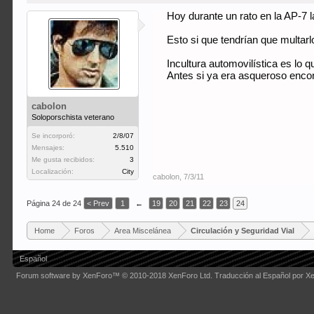
Hoy durante un rato en la AP-7 la
Esto si que tendrían que multarlo
Incultura automovilística es lo 
Antes si ya era asqueroso encon
cabolon
Soloporschista veterano
Se incorporó:
2/8/07
Mensajes:
5.510
Me gusta recibidos:
3
Localización:
City
cabolon
,
7/3/11
Página 24 de 24
< Prev
1
←
19
20
21
22
23
24
Home
Foros
Area Miscelánea
Circulación y Seguridad Vial
Español
Forum software by XenForo™
© 2010-2018 XenForo Ltd.
Traducción al Español por X
Some XenForo functionality crafted by
Audentio Design
.