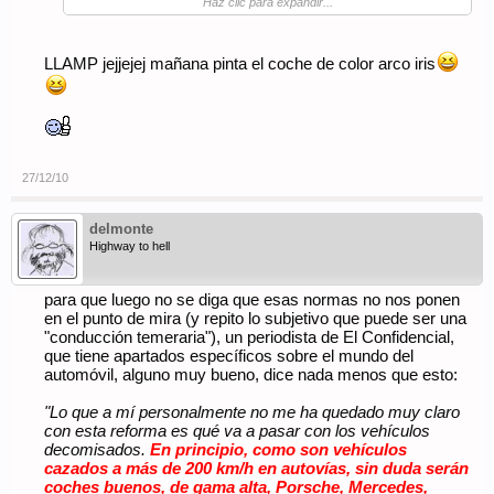
Haz clic para expandir...
numerosos procesos judiciales y pierde bastantes de los
mismos. Incluso algunos de ellos de cuantías enormes.
No nos equivoquemos, la clase dirigente está en la cúspide de
la pirámide, lo sabe, y hace uso de su omnipotente poder. Sólo
LLAMP jejjejej mañana pinta el coche de color arco iris
una fuerte sacudida de los estamentos que están por debajo
solucionaría el problema. ¿Qué bien nos vendría una nueva
REVOLUCIÓN FRANCESA! :[amen].
Un saludo
PD: 1.- Si me he pasado un poco de "rojillo" perdonadme, es la
27/12/10
resaca navideña :o.
2.- ¡J0SCHEEE!, ¿no habrás tenido nada que ver con lo de
Zaragoza?
delmonte
Highway to hell
para que luego no se diga que esas normas no nos ponen
en el punto de mira (y repito lo subjetivo que puede ser una
"conducción temeraria"), un periodista de El Confidencial,
que tiene apartados específicos sobre el mundo del
automóvil, alguno muy bueno, dice nada menos que esto:
"Lo que a mí personalmente no me ha quedado muy claro
con esta reforma es qué va a pasar con los vehículos
decomisados.
En principio, como son vehículos
cazados a más de 200 km/h en autovías, sin duda serán
coches buenos, de gama alta, Porsche, Mercedes,