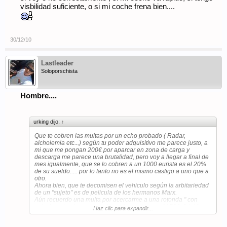
visbilidad suficiente, o si mi coche frena bien....
30/12/10
Lastleader
Soloporschista
Hombre....
urking dijo:
↑
Que te cobren las multas por un echo probado ( Radar,
alcholemia etc...) según tu poder adquisitivo me parece justo, a
mi que me pongan 200€ por aparcar en zona de carga y
descarga me parece una brutalidad, pero voy a llegar a final de
mes igualmente, que se lo cobren a un 1000 eurista es el 20%
de su sueldo..... por lo tanto no es el mismo castigo a uno que a
otro.
Ahora bien, que te decomisen el vehiculo según la arbitariedad
de un "sujeto" es de pelicula de los hermanos Marx.
Aún recuerdo una multa por acercarme a una rotonda " con
velocidad inadecuada, y climatologia adversa " 150€ :[blah]:
Haz clic para expandir...
[blah]:[blah] quién es ese "sujeto" que juzga a simple vista si voy
o no correctamente , si mi coche va rapido, si tengo visbilidad