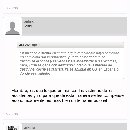
suficiente, o si mi coche frena bien....
[/QUOT
30/12/10
Yo no prejuzgo conciencias ajenas ni estoy ungido por los
dioses para ver más allá; no obstante entiendo qué ,
bahia
sustanciando lo que acontece en los demás países en materia
vial ( que no sólo en España) no hace falta estar dotado de
Senior
ningún poder esotérico para ver como terminaremos......
Esto no es óbice para que no esté de acuerdo en muchísimas
cosas...
Nos "calentamos" como tu dices en tu post con el "sujeto".......
AMR928 dijo:
↑
este sujeto es un mandado que obedece pautas y ordenes de
un superior y siguiendo la escala llegamos a la cuspide ...este
En un caso extremo en el que algún reincidente haya cometido
es el culpable y a quién tenemos que pedir responsabilidades
un homicidio por imprudencia, puedo entender que se
si las hay.
decomise el coche y se venda para indemnizar a las víctimas,
También podríamos hacer un panegírico de los articulados y
pero, ¿que se gana con destruirlo?, creo que la medida de
reglamentos que conforman y desarrollan las leyes, que
destruir el coche es fascista, ya se aplique en GB, en España o
producen cada vez más ,en muchos campos, una inseguridad
donde sea. saludos.
jurídica " acojonante"..esto si es grave ....
Last
Hombre, los que lo quieren así son las victimas de los
accidentes y no para que de esta manera se les compense
economicamente, es mas bien un tema emocional
30/12/10
urking