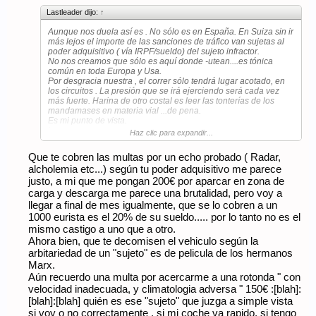
Lastleader dijo:
↑
Aunque nos duela así es . No sólo es en España. En Suiza sin ir
más lejos el importe de las sanciones de tráfico van sujetas al
poder adquisitivo ( vía IRPF/sueldo) del sujeto infractor.
No nos creamos que sólo es aquí donde -utean....es tónica
común en toda Europa y Usa.
Por desgracia nuestra , el correr sólo tendrá lugar acotado, en
los circuitos . La presión que se irá ejerciendo será cada vez
más fuerte. Harina de otro costal es leer las tonterías de los
mandamases en materia vial ...de pena.
Es mi punto de vista.
Last
Haz clic para expandir...
Que te cobren las multas por un echo probado ( Radar,
alcholemia etc...) según tu poder adquisitivo me parece
justo, a mi que me pongan 200€ por aparcar en zona de
carga y descarga me parece una brutalidad, pero voy a
llegar a final de mes igualmente, que se lo cobren a un
1000 eurista es el 20% de su sueldo..... por lo tanto no es el
mismo castigo a uno que a otro.
Ahora bien, que te decomisen el vehiculo según la
arbitariedad de un "sujeto" es de pelicula de los hermanos
Marx.
Aún recuerdo una multa por acercarme a una rotonda " con
velocidad inadecuada, y climatologia adversa " 150€ :[blah]:
[blah]:[blah] quién es ese "sujeto" que juzga a simple vista
si voy o no correctamente , si mi coche va rapido, si tengo