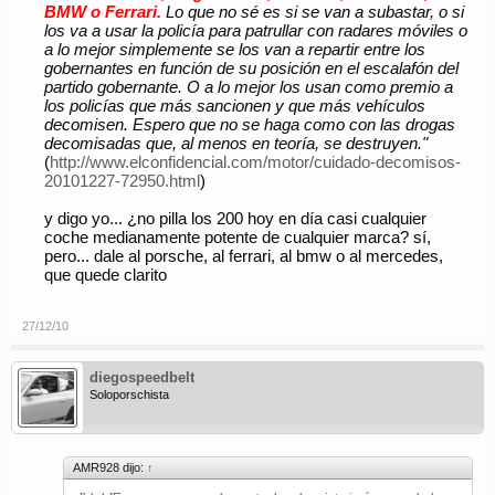
BMW o Ferrari.
Lo que no sé es si se van a subastar, o si
los va a usar la policía para patrullar con radares móviles o
a lo mejor simplemente se los van a repartir entre los
gobernantes en función de su posición en el escalafón del
partido gobernante. O a lo mejor los usan como premio a
los policías que más sancionen y que más vehículos
decomisen. Espero que no se haga como con las drogas
decomisadas que, al menos en teoría, se destruyen."
(
http://www.elconfidencial.com/motor/cuidado-decomisos-
20101227-72950.html
)
y digo yo... ¿no pilla los 200 hoy en día casi cualquier
coche medianamente potente de cualquier marca? sí,
pero... dale al porsche, al ferrari, al bmw o al mercedes,
que quede clarito
27/12/10
diegospeedbelt
Soloporschista
AMR928 dijo:
↑