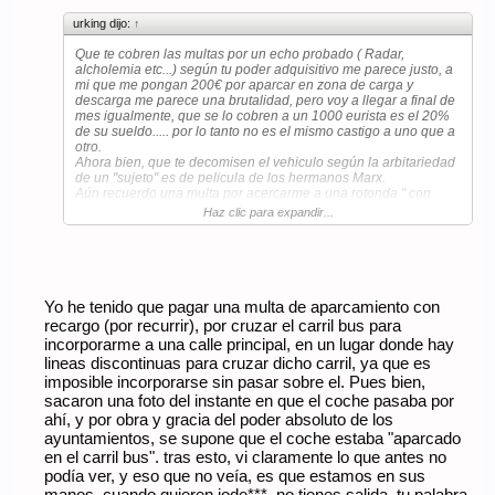
conduccion temeraria, basandose en lo que dos llamadas
dotado de ningún poder esotérico para ver como
telefonicas les dijeron, es decir sin ninguna prueba fisica,
urking dijo:
↑
terminaremos......
fotográfrica etc...
Esto no es óbice para que no esté de acuerdo en
Ya pueden estar presionados ya... que como lo dicen dos, que
Que te cobren las multas por un echo probado ( Radar,
muchísimas cosas...
han llamdo pues....será ciero. toma "recetita" y para casa.
alcholemia etc...) según tu poder adquisitivo me parece justo, a
Nos "calentamos" como tu dices en tu post con el
Menos mal que había un tercero, al que los otros dos intentaron
mi que me pongan 200€ por aparcar en zona de carga y
"sujeto"....... este sujeto es un mandado que obedece
implicar que se tomó la molestia de ir a una comisaría a decir
descarga me parece una brutalidad, pero voy a llegar a final de
pautas y ordenes de un superior y siguiendo la escala
que la denúncia de esos dos "sujetos" también era FALSA, que
mes igualmente, que se lo cobren a un 1000 eurista es el 20%
llegamos a la cuspide ...este es el culpable y a quién
se habían compichado.
de su sueldo..... por lo tanto no es el mismo castigo a uno que a
tenemos que pedir responsabilidades si las hay.
A eso es a lo que me refería en el anterior post, que si ponen
otro.
También podríamos hacer un panegírico de los
multas con arrelo a la capacidad económica me parece bien,
Ahora bien, que te decomisen el vehiculo según la arbitariedad
articulados y reglamentos que conforman y desarrollan
pero multas con pruebas, no por la subjetividad mental ni por
de un "sujeto" es de pelicula de los hermanos Marx.
las leyes, que producen cada vez más ,en muchos
haber recibido dos llamadas.
Aún recuerdo una multa por acercarme a una rotonda " con
campos, una inseguridad jurídica " acojonante"..esto si
Yo sería el primero en "decomisar" a quien ponga en peligro la
velocidad inadecuada, y climatologia adversa " 150€ :[blah]:
es grave ....
Haz clic para expandir...
vida de otro, siempre y cuando se pueda demostrar, no por la
[blah]:[blah] quién es ese "sujeto" que juzga a simple vista si voy
presión de "los de arriba" o por estress... o lo que sea con un
o no correctamente , si mi coche va rapido, si tengo visbilidad
Last
criterio "subjetivo" no sé si me he explicado bien.
suficiente, o si mi coche frena bien....
Yo he tenido que pagar una multa de aparcamiento con
recargo (por recurrir), por cruzar el carril bus para
incorporarme a una calle principal, en un lugar donde hay
lineas discontinuas para cruzar dicho carril, ya que es
imposible incorporarse sin pasar sobre el. Pues bien,
sacaron una foto del instante en que el coche pasaba por
ahí, y por obra y gracia del poder absoluto de los
ayuntamientos, se supone que el coche estaba "aparcado
en el carril bus". tras esto, vi claramente lo que antes no
podía ver, y eso que no veía, es que estamos en sus