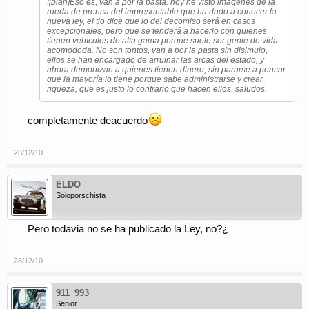
:[blah]Eso es, van a por la pasta. hoy he visto imágenes de la
rueda de prensa del impresentable que ha dado a conocer la
nueva ley, el tio dice que lo del decomiso será en casos
excepcionales, pero que se tenderá a hacerlo con quienes
tienen vehículos de alta gama porque suele ser gente de vida
acomododa. No son tontos, van a por la pasta sin disimulo,
ellos se han encargado de arruinar las arcas del estado, y
ahora demonizan a quienes tienen dinero, sin pararse a pensar
que la mayoría lo tiene porque sabe administrarse y crear
riqueza, que es justo lo contrario que hacen ellos. saludos.
completamente deacuerdo
28/12/10
ELDO
Soloporschista
Pero todavia no se ha publicado la Ley, no?¿
28/12/10
911_993
Senior