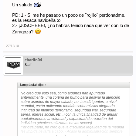
Un saludo
PD: 1.- Si me he pasado un poco de "rojillo" perdonadme,
es la resaca navideña :o.
2.- ¡J0SCHEEE!, ¿no habrás tenido nada que ver con lo de
Zaragoza?
27/12/10
charlin04
Staff
llampdasfalt dijo:
↑
No creo que esto sea, como algunos han apuntado
anteriormente, una cortina de humo para desviar la atención
sobre asuntos de mayor calado, no. Los dirigentes, a nivel
mundial, están aplicando medidas cohercitivas alegando
infinidad de motivos (terrorismo, seguridad vial, seguridad
aérea, interés social, etc...) con la única finalidad de anular
paulatinamente la voluntad y capacidad de reacción del
individuo (técnicas utilizadas en las sectas).
Por otra parte, no creo que la discutible legalidad de la medida
les impida llevarla a cabo. ¿Acaso la adminisatración siempre
actua con acuerdo a la ley?. Pues no, porque está inmersa en