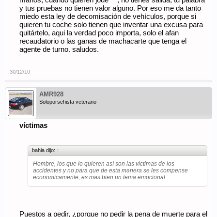
manos, cuando quieren jode***, no tienes salida, tu palabra
y tus pruebas no tienen valor alguno. Por eso me da tanto
miedo esta ley de decomisación de vehículos, porque si
quieren tu coche solo tienen que inventar una excusa para
quitártelo, aqui la verdad poco importa, solo el afan
recaudatorio o las ganas de machacarte que tenga el
agente de turno. saludos.
30/12/10
AMR928
Soloporschista veterano
víctimas
bahia dijo:
↑
Hombre, los que lo quieren así son las victimas de los
accidentes y no para que de esta manera se les compense
economicamente, es mas bien un tema emocional
Puestos a pedir, ¿porque no pedir la pena de muerte para el