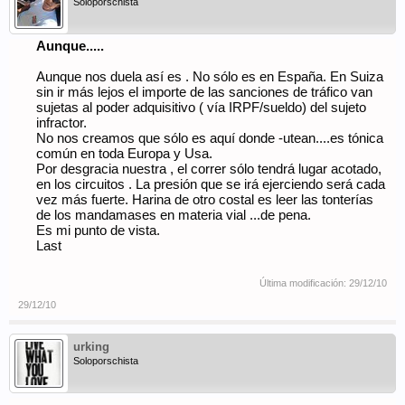
Soloporschista
Aunque.....
Aunque nos duela así es . No sólo es en España. En Suiza
sin ir más lejos el importe de las sanciones de tráfico van
sujetas al poder adquisitivo ( vía IRPF/sueldo) del sujeto
infractor.
No nos creamos que sólo es aquí donde -utean....es tónica
común en toda Europa y Usa.
Por desgracia nuestra , el correr sólo tendrá lugar acotado,
en los circuitos . La presión que se irá ejerciendo será cada
vez más fuerte. Harina de otro costal es leer las tonterías
de los mandamases en materia vial ...de pena.
Es mi punto de vista.
Last
Última modificación:
29/12/10
29/12/10
urking
Soloporschista