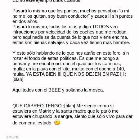
Como este ejemplo unos cuantos.
Pasará lo mismo que los puntos, muchos pensaban "a mi
no me los quitan, soy buen conductor" y zasca !! sin puntos
en dos años.
Pasará lo mismo, todos los días y digo TODOS veo
infracciones por velocidad de los coches que me rodean,
pero aqui nadie se da cuenta de lo que nos viene encima,
estas son hienas salvajes y cada vez tienen más hambre.
Y esto sólo hablando de lo que nos atañe en este foro, sin
rozar el fondo de estas políticas. Es que me pongo a
pensar y me encabrono: con el quad por los caminos,
multa; en la playa con el kite, multa; con el coche a 140,
multa. YA ESTA BIEN !!! QUE NOS DEJEN EN PAZ !!! :
[blah]
Aqui todos con el BEEE y soltando la mosca.
QUE CABREO TENGO :[blah] Me siento como si
estuviera en Matrix y la santa madre que le parió me
estuviera chupando la sangre, siento que sólo vivo para dar
de comer al estado.
27/12/10