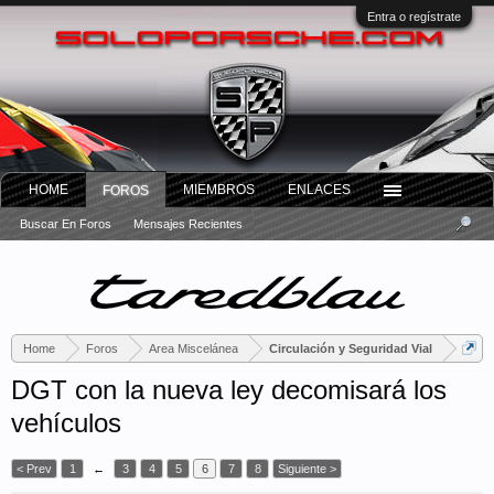
Entra o regístrate
HOME
MIEMBROS
ENLACES
FOROS
Buscar En Foros
Mensajes Recientes
Home
Foros
Area Miscelánea
Circulación y Seguridad Vial
DGT con la nueva ley decomisará los
vehículos
< Prev
1
←
3
4
5
6
7
8
Siguiente >