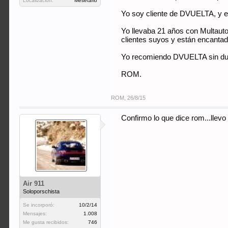
Localización:
Mesetario
Yo soy cliente de DVUELTA, y e
Yo llevaba 21 años con Multaut
clientes suyos y están encanta
Yo recomiendo DVUELTA sin du
ROM.
ROM
,
26/8/15
Confirmo lo que dice rom...llevo
Air 911
Soloporschista
Se incorporó:
10/2/14
Mensajes:
1.008
Me gusta recibidos:
746