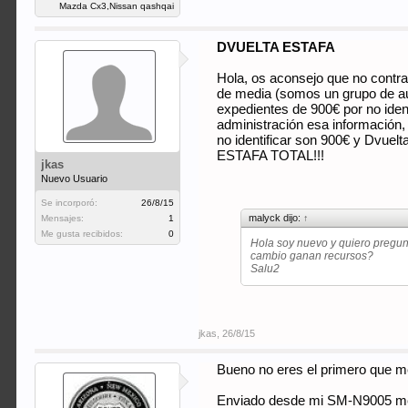
Mazda Cx3,Nissan qashqai
DVUELTA ESTAFA
Hola, os aconsejo que no contr
de media (somos un grupo de aut
expedientes de 900€ por no ident
administración esa información,
no identificar son 900€ y Dvuel
ESTAFA TOTAL!!!
jkas
Nuevo Usuario
Se incorporó:
26/8/15
malyck dijo:
↑
Mensajes:
1
Me gusta recibidos:
0
Hola soy nuevo y quiero pregunt
cambio ganan recursos?
Salu2
jkas
,
26/8/15
Bueno no eres el primero que me
Enviado desde mi SM-N9005 me