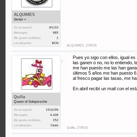
ALQUIMES
Senior +
Se incorporó:
9/1/10
Mensajes:
885
Me gusta recibidos:
1
Localización:
BCN
ALQUIMES
,
27/8/15
Pues yo sigo con ellos, igual e
las ganen o no, no lo entiendo, 
me han puesto me las han ganado
últimos 5 años me han puesto 6 
al fresco pagar las tasas, me han
En abril recibí un mail con el e
Quilla
Queen of Soloporsche
Se incorporó:
15/11/06
Mensajes:
4.436
Me gusta recibidos:
252
Localización:
Cádiz
Quilla
,
27/8/15