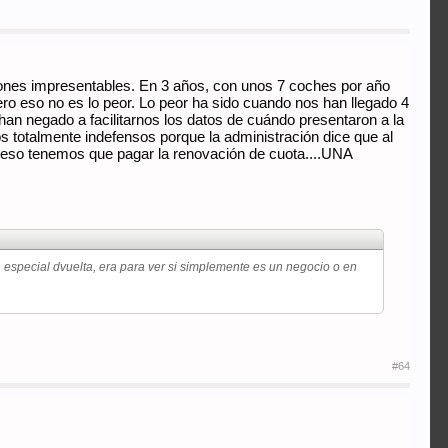
ones impresentables. En 3 años, con unos 7 coches por año
o eso no es lo peor. Lo peor ha sido cuando nos han llegado 4
 han negado a facilitarnos los datos de cuándo presentaron a la
 totalmente indefensos porque la administración dice que al
ra eso tenemos que pagar la renovación de cuota....UNA
 especial dvuelta, era para ver si simplemente es un negocio o en
#64