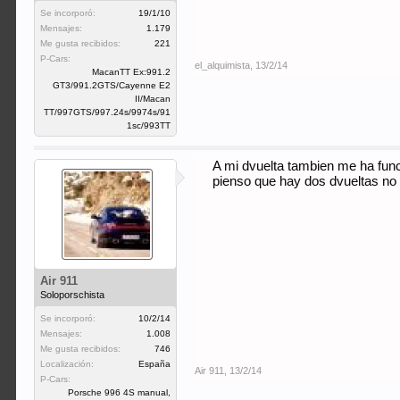
Se incorporó:
19/1/10
Mensajes:
1.179
Me gusta recibidos:
221
P-Cars:
el_alquimista
,
13/2/14
MacanTT Ex:991.2
GT3/991.2GTS/Cayenne E2
II/Macan
TT/997GTS/997.24s/9974s/91
1sc/993TT
A mi dvuelta tambien me ha fun
pienso que hay dos dvueltas no
Air 911
Soloporschista
Se incorporó:
10/2/14
Mensajes:
1.008
Me gusta recibidos:
746
Localización:
España
Air 911
,
13/2/14
P-Cars:
Porsche 996 4S manual,