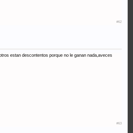
#62
 otros estan descontentos porque no le ganan nada,aveces
#63