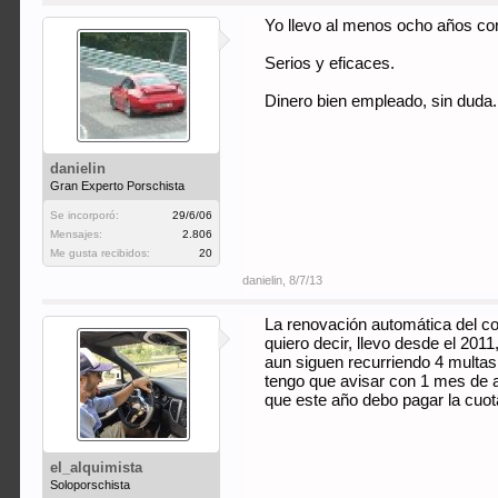
Yo llevo al menos ocho años con e
Serios y eficaces.
Dinero bien empleado, sin duda.
danielin
Gran Experto Porschista
Se incorporó:
29/6/06
Mensajes:
2.806
Me gusta recibidos:
20
danielin
,
8/7/13
La renovación automática del co
quiero decir, llevo desde el 201
aun siguen recurriendo 4 multa
tengo que avisar con 1 mes de a
que este año debo pagar la cuot
el_alquimista
Soloporschista