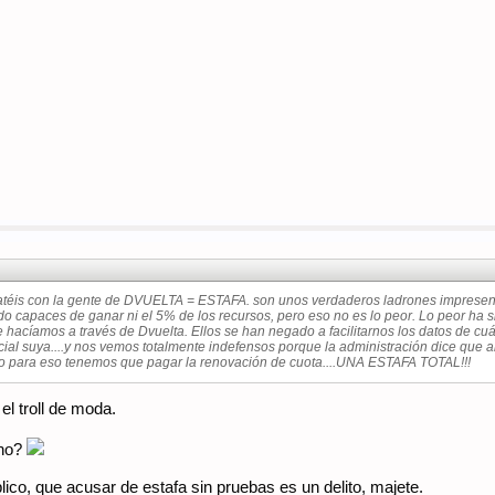
ratéis con la gente de DVUELTA = ESTAFA. son unos verdaderos ladrones impresen
o capaces de ganar ni el 5% de los recursos, pero eso no es lo peor. Lo peor ha
que hacíamos a través de Dvuelta. Ellos se han negado a facilitarnos los datos de
ial suya....y nos vemos totalmente indefensos porque la administración dice que a
ro para eso tenemos que pagar la renovación de cuota....UNA ESTAFA TOTAL!!!
el troll de moda.
ano?
ico, que acusar de estafa sin pruebas es un delito, majete.