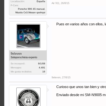
Localización:
España
Air 911
,
26/8/15
P-Cars:
Porsche 996 4S manual,
Mazda Cx3,Nissan qashqai
Pues en varios años con ellos,
9eleven
Soloporschista experto
Se incorporó:
9/1/08
Mensajes:
4.491
Me gusta recibidos:
16
9eleven
,
27/8/15
Curioso que unos tan bien y otro
Enviado desde mi SM-N9005 me