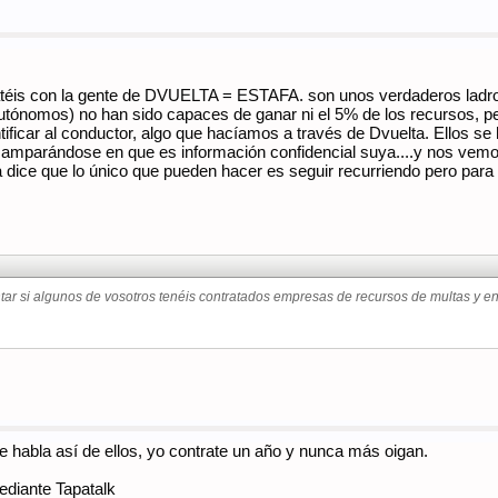
atéis con la gente de DVUELTA = ESTAFA. son unos verdaderos ladr
ónomos) no han sido capaces de ganar ni el 5% de los recursos, per
ificar al conductor, algo que hacíamos a través de Dvuelta. Ellos se
 amparándose en que es información confidencial suya....y nos vemos
ta dice que lo único que pueden hacer es seguir recurriendo pero pa
ar si algunos de vosotros tenéis contratados empresas de recursos de multas y en
 habla así de ellos, yo contrate un año y nunca más oigan.
diante Tapatalk