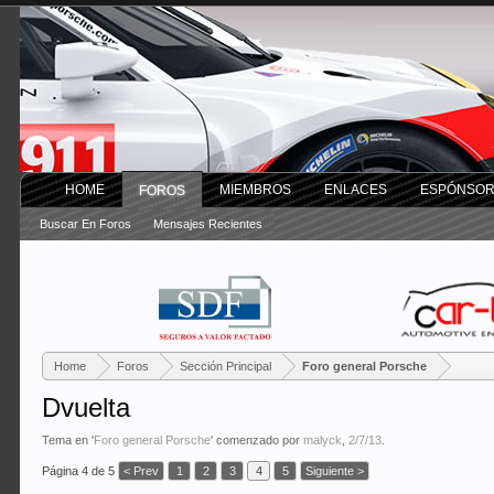
HOME
MIEMBROS
ENLACES
ESPÓNSO
FOROS
Buscar En Foros
Mensajes Recientes
Home
Foros
Sección Principal
Foro general Porsche
Dvuelta
Tema en '
Foro general Porsche
' comenzado por
malyck
,
2/7/13
.
Página 4 de 5
< Prev
1
2
3
4
5
Siguiente >