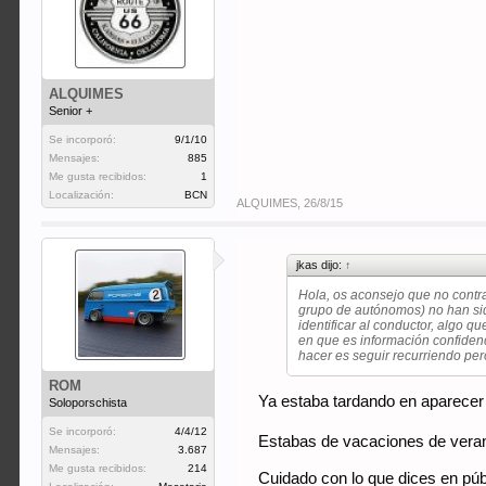
ALQUIMES
Senior +
Se incorporó:
9/1/10
Mensajes:
885
Me gusta recibidos:
1
Localización:
BCN
ALQUIMES
,
26/8/15
jkas dijo:
↑
Hola, os aconsejo que no cont
grupo de autónomos) no han sid
identificar al conductor, algo 
en que es información confidenc
hacer es seguir recurriendo pe
ROM
Ya estaba tardando en aparecer 
Soloporschista
Se incorporó:
4/4/12
Estabas de vacaciones de ver
Mensajes:
3.687
Me gusta recibidos:
214
Cuidado con lo que dices en públ