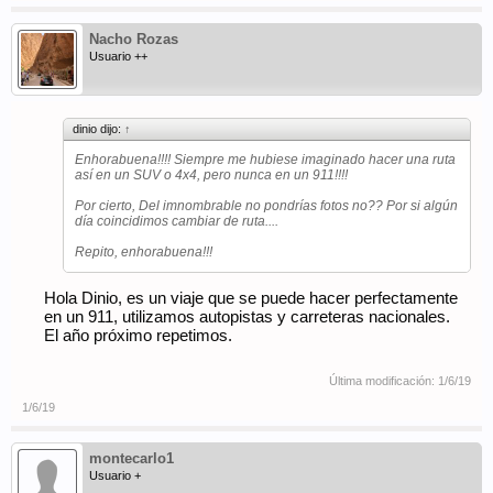
Nacho Rozas
Usuario ++
dinio dijo:
↑
Enhorabuena!!!! Siempre me hubiese imaginado hacer una ruta
así en un SUV o 4x4, pero nunca en un 911!!!!
Por cierto, Del imnombrable no pondrías fotos no?? Por si algún
día coincidimos cambiar de ruta....
Repito, enhorabuena!!!
Hola Dinio, es un viaje que se puede hacer perfectamente
en un 911, utilizamos autopistas y carreteras nacionales.
El año próximo repetimos.
Última modificación:
1/6/19
1/6/19
montecarlo1
Usuario +