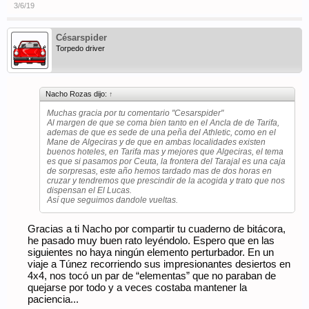
3/6/19
Césarspider
Torpedo driver
Nacho Rozas dijo:
↑
Muchas gracia por tu comentario "Cesarspider"
Al margen de que se coma bien tanto en el Ancla de de Tarifa,
ademas de que es sede de una peña del Athletic, como en el
Mane de Algeciras y de que en ambas localidades existen
buenos hoteles, en Tarifa mas y mejores que Algeciras, el tema
es que si pasamos por Ceuta, la frontera del Tarajal es una caja
de sorpresas, este año hemos tardado mas de dos horas en
cruzar y tendremos que prescindir de la acogida y trato que nos
dispensan el El Lucas.
Así que seguimos dandole vueltas.
Gracias a ti Nacho por compartir tu cuaderno de bitácora,
he pasado muy buen rato leyéndolo. Espero que en las
siguientes no haya ningún elemento perturbador. En un
viaje a Túnez recorriendo sus impresionantes desiertos en
4x4, nos tocó un par de “elementas” que no paraban de
quejarse por todo y a veces costaba mantener la
paciencia...