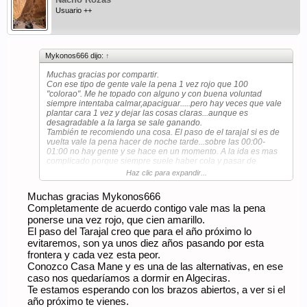
Usuario ++
Mykonos666 dijo:
↑
Muchas gracias por compartir.
Con ese tipo de gente vale la pena 1 vez rojo que 100
"colorao". Me he topado con alguno y con buena voluntad
siempre intentaba calmar,apaciguar.....pero hay veces que vale
plantar cara 1 vez y dejar las cosas claras...aunque es
desagradable a la larga se sale ganando.
También te recomiendo una cosa. El paso de el tarajal si es de
vuelta vale la pena hacer de noche tarde...sobre las 00:00-
01:00 no hay gente y se hace en un momento. A la ida es mas
complicado porque siempre suele haber cola y pasar de
madrugada no es buena idea. Por la mañana pronto suele ser
Haz clic para expandir...
buen momento, pero siempre depende de muchas
circunstancias.
Muchas gracias Mykonos666
Otra cosa para pegarse un homenaje antes de la salida cerca
Completamente de acuerdo contigo vale mas la pena
de Algeciras vete a Palmones a Casa Mané...no te defraudará.
A ver si un año puedo acompañaros, que aunque bajo muchas
ponerse una vez rojo, que cien amarillo.
veces por trabajo a Marruecos hay zonas que son
El paso del Tarajal creo que para el año próximo lo
desconocidas para mi.
evitaremos, son ya unos diez años pasando por esta
Un saludo
frontera y cada vez esta peor.
Conozco Casa Mane y es una de las alternativas, en ese
caso nos quedaríamos a dormir en Algeciras.
Te estamos esperando con los brazos abiertos, a ver si el
año próximo te vienes.