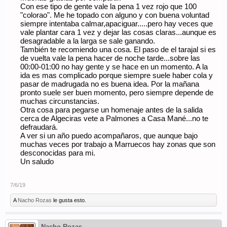
Con ese tipo de gente vale la pena 1 vez rojo que 100
"colorao". Me he topado con alguno y con buena voluntad
siempre intentaba calmar,apaciguar.....pero hay veces que
vale plantar cara 1 vez y dejar las cosas claras...aunque es
desagradable a la larga se sale ganando.
También te recomiendo una cosa. El paso de el tarajal si es
de vuelta vale la pena hacer de noche tarde...sobre las
00:00-01:00 no hay gente y se hace en un momento. A la
ida es mas complicado porque siempre suele haber cola y
pasar de madrugada no es buena idea. Por la mañana
pronto suele ser buen momento, pero siempre depende de
muchas circunstancias.
Otra cosa para pegarse un homenaje antes de la salida
cerca de Algeciras vete a Palmones a Casa Mané...no te
defraudará.
A ver si un año puedo acompañaros, que aunque bajo
muchas veces por trabajo a Marruecos hay zonas que son
desconocidas para mi.
Un saludo
7/6/19
A
Nacho Rozas
le gusta esto.
Nacho Rozas