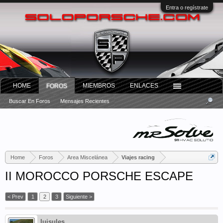
Entra o regístrate
HOME
MIEMBROS
ENLACES
FOROS
Buscar En Foros
Mensajes Recientes
Home
Foros
Area Miscelánea
Viajes racing
II MOROCCO PORSCHE ESCAPE
< Prev
1
2
3
Siguiente >
luisules