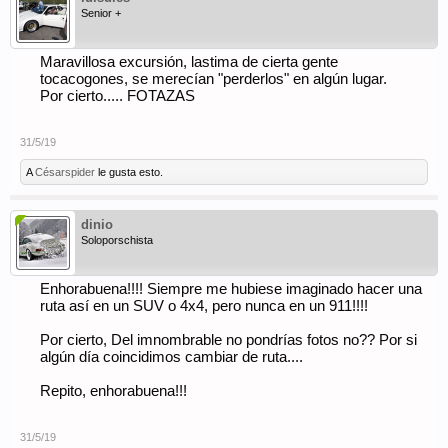
Senior +
Maravillosa excursión, lastima de cierta gente
tocacogones, se merecían "perderlos" en algún lugar.
Por cierto..... FOTAZAS
31/5/19
A
Césarspider
le gusta esto.
dinio
Soloporschista
Enhorabuena!!!! Siempre me hubiese imaginado hacer una
ruta así en un SUV o 4x4, pero nunca en un 911!!!!
Por cierto, Del imnombrable no pondrías fotos no?? Por si
algún día coincidimos cambiar de ruta....
Repito, enhorabuena!!!
31/5/19