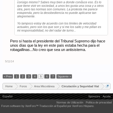
consigo mismo? Sabes muy bien a donde conduce eso. Es lo
que tiene vivir en sociedad, a unos les gusta una cosa y a otros
otra, pero las normas son comunes. La protesta me parece
estupenda, pero la desobediencia no puede aplicarse tan
alegremente.
Yo tampoco estoy de acuerdo con los limites de velocidad
actuales, pero son los que son y si me los salto y me pillan es
mi responsabilidad, no del radar de turno...
Pero si hasta el presidente del Tribunal Supremo dijo hace
unos días que la ley en este país estaba hecha para el
robagallinas...No creo que sea un antisistema.
5/11/14
(Debes conectarte o crear una cuenta para responder.)
< Prev
1
2
3
4
5
6
7
Siguiente >
Home
Foros
Area Miscelánea
Circulación y Seguridad Vial
Español
Sponsors
Ayuda
Normas de Utilización
Política de privacidad
Forum software by XenForo™
Traducción al Español por XenForo Hispano.
Some XenForo functionality crafted by
Audentio Design
.