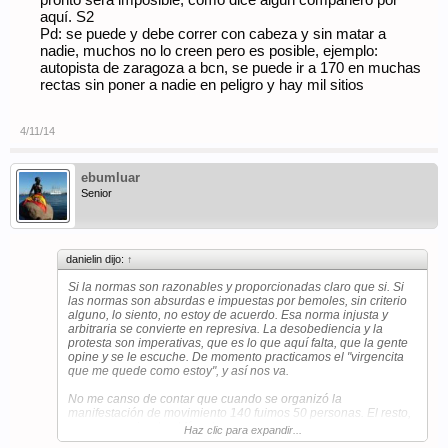
pronto será imposible, como dice algún compañero por
aquí. S2
Pd: se puede y debe correr con cabeza y sin matar a
nadie, muchos no lo creen pero es posible, ejemplo:
autopista de zaragoza a bcn, se puede ir a 170 en muchas
rectas sin poner a nadie en peligro y hay mil sitios
4/11/14
ebumluar
Senior
danielin dijo:
↑
Si la normas son razonables y proporcionadas claro que si. Si
las normas son absurdas e impuestas por bemoles, sin criterio
alguno, lo siento, no estoy de acuerdo. Esa norma injusta y
arbitraria se convierte en represiva. La desobediencia y la
protesta son imperativas, que es lo que aquí falta, que la gente
opine y se le escuche. De momento practicamos el "virgencita
que me quede como estoy", y así nos va.
No me canso de contar que cuando se organizó la
manifestación de movimiento 140 fuimos 50 personas. El resto,
en su casa viendo el fúrgol.
Haz clic para expandir...