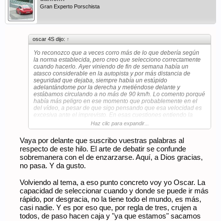
Gran Experto Porschista
oscar 4S dijo:
↑
Yo reconozco que a veces corro más de lo que debería según
la norma establecida, pero creo que selecciono correctamente
cuando hacerlo. Ayer viniendo de fin de semana había un
atasco considerable en la autopista y por más distancia de
seguridad que dejaba, siempre había un estúpido
adelantándome por la derecha y metiéndose delante y
estábamos circulando a no más de 90 km/h. Lo comento porqué
había más peligro en ese momento que probablemente en el
del vídeo, a pesar de que sigo pensando que esa velocidad es
excesiva ante el imprevisto. En esas cuestiones entiendo la
opinión de algunos cuando comparaban distintas situaciones.
Haz clic para expandir...
Vaya por delante que suscribo vuestras palabras al
respecto de este hilo. El arte de debatir se confunde
sobremanera con el de enzarzarse. Aquí, a Dios gracias,
no pasa. Y da gusto.
Volviendo al tema, a eso punto concreto voy yo Oscar. La
capacidad de seleccionar cuando y donde se puede ir más
rápido, por desgracia, no la tiene todo el mundo, es más,
casi nadie. Y es por eso que, por regla de tres, crujen a
todos, de paso hacen caja y "ya que estamos" sacamos