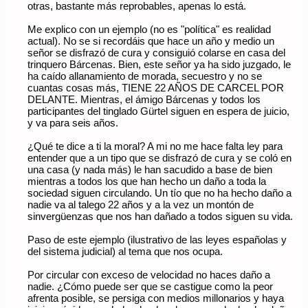
otras, bastante más reprobables, apenas lo está.
Me explico con un ejemplo (no es "política" es realidad
actual). No se si recordáis que hace un año y medio un
señor se disfrazó de cura y consiguió colarse en casa del
trinquero Bárcenas. Bien, este señor ya ha sido juzgado, le
ha caído allanamiento de morada, secuestro y no se
cuantas cosas más, TIENE 22 AÑOS DE CARCEL POR
DELANTE. Mientras, el ámigo Bárcenas y todos los
participantes del tinglado Gürtel siguen en espera de juicio,
y va para seis años.
¿Qué te dice a ti la moral? A mi no me hace falta ley para
entender que a un tipo que se disfrazó de cura y se coló en
una casa (y nada más) le han sacudido a base de bien
mientras a todos los que han hecho un daño a toda la
sociedad siguen circulando. Un tío que no ha hecho daño a
nadie va al talego 22 años y a la vez un montón de
sinvergüenzas que nos han dañado a todos siguen su vida.
Paso de este ejemplo (ilustrativo de las leyes españolas y
del sistema judicial) al tema que nos ocupa.
Por circular con exceso de velocidad no haces daño a
nadie. ¿Cómo puede ser que se castigue como la peor
afrenta posible, se persiga con medios millonarios y haya