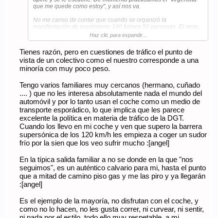
que me quede como estoy", y así nos va.
No me canso de contar que cuando se organizó la
manifestación de movimiento 140 fuimos 50 personas. El resto,
en su casa viendo el fúrgol.
Haz clic para expandir...
Tienes razón, pero en cuestiones de tráfico el punto de
vista de un colectivo como el nuestro corresponde a una
minoría con muy poco peso.
Tengo varios familiares muy cercanos (hermano, cuñado
.... ) que no les interesa absolutamente nada el mundo del
automóvil y por lo tanto usan el coche como un medio de
transporte esporádico, lo que implica que les parece
excelente la política en materia de tráfico de la DGT.
Cuando los llevo en mi coche y ven que supero la barrera
supersónica de los 120 km/h les empieza a coger un sudor
frío por la sien que los veo sufrir mucho :[angel]
En la típica salida familiar a no se donde en la que "nos
seguimos", es un auténtico calvario para mi, hasta el punto
que a mitad de camino piso gas y me las piro y ya llegarán
:[angel]
Es el ejemplo de la mayoría, no disfrutan con el coche, y
como no lo hacen, no les gusta correr, ni curvear, ni sentir,
ni nada por el estilo, todo ello muy respetable, a mi