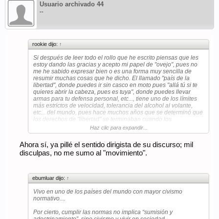
Usuario archivado 44
--
rookie dijo:
↑
Si después de leer todo el rollo que he escrito piensas que les
estoy dando las gracias y acepto mi papel de "ovejo", pues no
me he sabido expresar bien o es una forma muy sencilla de
resumir muchas cosas que he dicho. El llamado "país de la
libertad", donde puedes ir sin casco en moto pues "allá tú si te
quieres abrir la cabeza, pues es tuya", donde puedes llevar
armas para tu defensa personal, etc..., tiene uno de los límites
más estrictos de velocidad, tolerancia del alcohol al volante,
etc... del mundo, pues hace muchos años que se determinó que
los derechos de "libertad" se terminaban cuando los
conductores se cargaban a otros conductores en la carretera.
Haz clic para expandir...
Según tu razonamiento les han quitado la libertad, les han
adoctrinado y los han convertido en "ovejas". Puede ser, pero
Ahora sí, ya pillé el sentido dirigista de su discurso; mil
es que convivir millones de automóviles y millones de cabezas
disculpas, no me sumo al "movimiento".
muy diferentes llevando esos automóviles es lo que tiene. De
momento no se han encontrado otras soluciones que nos
permitan compartir esas vías sin un riesgo elevado de que otro
te quite la vida a ti o a tus familiares y seres queridos. Yo creo
ebumluar dijo:
↑
que es lo que hay, y nos ha dolido (a los que nos gustan los
coches y la velocidad) que esa situación haya cambiado tanto
Vivo en uno de los países del mundo con mayor civismo
(sin entrar en el asunto de que se han pasado y también han
normativo....
ido a recaudar, que creo que nadie lo duda aquí).
Por cierto, cumplir las normas no implica “sumisión y
Saludos