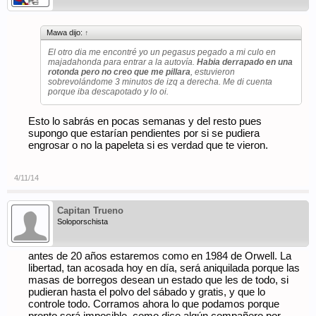
Mawa dijo:
↑
El otro dia me encontré yo un pegasus pegado a mi culo en
majadahonda para entrar a la autovía.
Habia derrapado en una
rotonda pero no creo que me pillara
, estuvieron
sobrevolándome 3 minutos de izq a derecha. Me di cuenta
porque iba descapotado y lo oi.
Esto lo sabrás en pocas semanas y del resto pues
supongo que estarían pendientes por si se pudiera
engrosar o no la papeleta si es verdad que te vieron.
4/11/14
Capitan Trueno
Soloporschista
antes de 20 años estaremos como en 1984 de Orwell. La
libertad, tan acosada hoy en día, será aniquilada porque las
masas de borregos desean un estado que les de todo, si
pudieran hasta el polvo del sábado y gratis, y que lo
controle todo. Corramos ahora lo que podamos porque