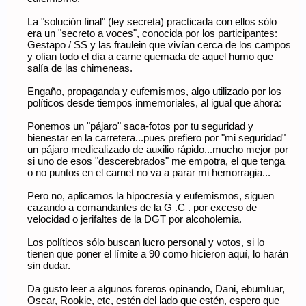
La "solución final" (ley secreta) practicada con ellos sólo
era un "secreto a voces", conocida por los participantes:
Gestapo / SS y las fraulein que vivían cerca de los campos
y olían todo el día a carne quemada de aquel humo que
salía de las chimeneas.
Engaño, propaganda y eufemismos, algo utilizado por los
políticos desde tiempos inmemoriales, al igual que ahora:
Ponemos un "pájaro" saca-fotos por tu seguridad y
bienestar en la carretera...pues prefiero por "mi seguridad"
un pájaro medicalizado de auxilio rápido...mucho mejor por
si uno de esos "descerebrados" me empotra, el que tenga
o no puntos en el carnet no va a parar mi hemorragia...
Pero no, aplicamos la hipocresía y eufemismos, siguen
cazando a comandantes de la G .C . por exceso de
velocidad o jerifaltes de la DGT por alcoholemia.
Los políticos sólo buscan lucro personal y votos, si lo
tienen que poner el límite a 90 como hicieron aquí, lo harán
sin dudar.
Da gusto leer a algunos foreros opinando, Dani, ebumluar,
Oscar, Rookie, etc, estén del lado que estén, espero que