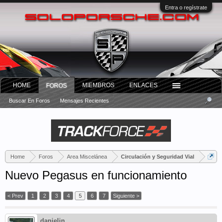
Entra o regístrate
HOME
MIEMBROS
ENLACES
FOROS
Buscar En Foros
Mensajes Recientes
Home
Foros
Area Miscelánea
Circulación y Seguridad Vial
Nuevo Pegasus en funcionamiento
< Prev
1
2
3
4
5
6
7
Siguiente >
danielin