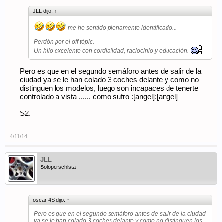
JLL dijo:
↑
me he sentido plenamente identificado...
Perdón por el off tópic.
Un hilo excelente con cordialidad, raciocinio y educación.
Pero es que en el segundo semáforo antes de salir de la
ciudad ya se le han colado 3 coches delante y como no
distinguen los modelos, luego son incapaces de tenerte
controlado a vista ...... como sufro :[angel]:[angel]
S2.
4/11/14
JLL
Soloporschista
oscar 4S dijo:
↑
Pero es que en el segundo semáforo antes de salir de la ciudad
ya se le han colado 3 coches delante y como no distinguen los