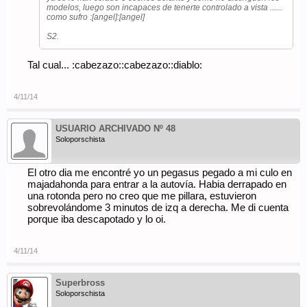
modelos, luego son incapaces de tenerte controlado a vista ......
como sufro :[angel]:[angel]
S2.
Tal cual... :cabezazo::cabezazo::diablo:
4/11/14
USUARIO ARCHIVADO Nº 48
Soloporschista
El otro dia me encontré yo un pegasus pegado a mi culo en
majadahonda para entrar a la autovía. Habia derrapado en
una rotonda pero no creo que me pillara, estuvieron
sobrevolándome 3 minutos de izq a derecha. Me di cuenta
porque iba descapotado y lo oi.
4/11/14
Superbross
Soloporschista