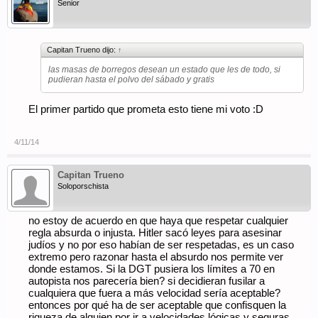
Senior
Capitan Trueno dijo:
↑
las masas de borregos desean un estado que les de todo, si
pudieran hasta el polvo del sábado y gratis
El primer partido que prometa esto tiene mi voto :D
4/11/14
Capitan Trueno
Soloporschista
no estoy de acuerdo en que haya que respetar cualquier
regla absurda o injusta. Hitler sacó leyes para asesinar
judíos y no por eso habían de ser respetadas, es un caso
extremo pero razonar hasta el absurdo nos permite ver
donde estamos. Si la DGT pusiera los límites a 70 en
autopista nos parecería bien? si decidieran fusilar a
cualquiera que fuera a más velocidad sería aceptable?
entonces por qué ha de ser aceptable que confisquen la
riqueza de alguien por ir a velocidades lógicas y seguras