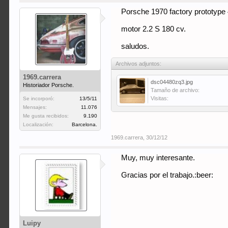
Porsche 1970 factory prototype 
motor 2.2 S 180 cv.
saludos.
Archivos adjuntos:
1969.carrera
dsc04480zq3.jpg
Historiador Porsche.
Tamaño de archivo:
Visitas:
Se incorporó:
13/5/11
Mensajes:
11.076
Me gusta recibidos:
9.190
Localización:
Barcelona.
1969.carrera
,
30/12/12
Muy, muy interesante.
Gracias por el trabajo.:beer:
Luipy