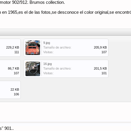
motor 902/912. Brumos collection.
n 1965,es el de las fotos,se desconoce el color original,se encontró
9.jpg
229,2 KB
Tamaño de archivo:
205,9 KB
111
Visitas:
107
16.jpg
86,7 KB
Tamaño de archivo:
201,5 KB
107
Visitas:
101
22 KB
106
s" 901..