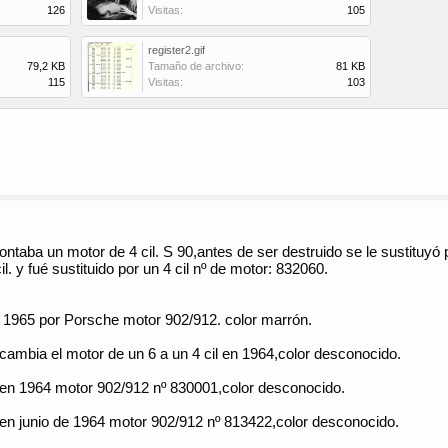
126
Visitas:
105
register2.gif
79,2 KB
Tamaño de archivo:
81 KB
115
Visitas:
103
aba un motor de 4 cil. S 90,antes de ser destruido se le sustituyó p
. y fué sustituido por un 4 cil nº de motor: 832060.
e 1965 por Porsche motor 902/912. color marrón.
cambia el motor de un 6 a un 4 cil en 1964,color desconocido.
 en 1964 motor 902/912 nº 830001,color desconocido.
 en junio de 1964 motor 902/912 nº 813422,color desconocido.