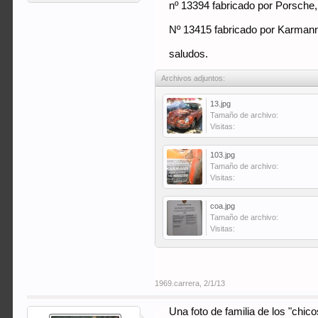
nº 13394 fabricado por Porsche,
Nº 13415 fabricado por Karmann e
saludos.
Archivos adjuntos:
13.jpg
Tamaño de archivo:
Visitas:
103.jpg
Tamaño de archivo:
Visitas:
coa.jpg
Tamaño de archivo:
Visitas:
1969.carrera
,
2/1/13
Una foto de familia de los "chico