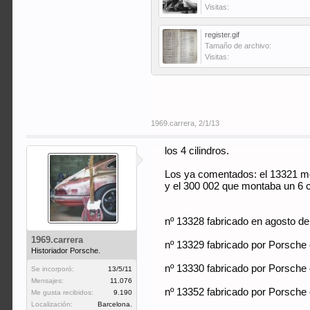
Visitas:
register.gif
Tamaño de archivo:
Visitas:
1969.carrera
,
2/1/13
los 4 cilindros.
Los ya comentados: el 13321 mont
y el 300 002 que montaba un 6 cil
nº 13328 fabricado en agosto d
1969.carrera
nº 13329 fabricado por Porsche 
Historiador Porsche.
nº 13330 fabricado por Porsche
Se incorporó:
13/5/11
Mensajes:
11.076
nº 13352 fabricado por Porsche
Me gusta recibidos:
9.190
Localización:
Barcelona.