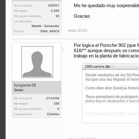
Me he quedado muy sorprendido c
Se incorporó:
16/5/07
Mensajes:
2.200
Gracias
Me gusta recibidos:
30
Localización:
Madrid - Santander
nesta
,
3/1/13
P-Cars:
356A, 964C4
Por logica el Porsche 902 (que f
616/** aunque despues se comer
trabajo en la planta de fabricac
1969.carrera dijo:
↑
Desde mediados de los 50,Porsc
Así que una vez llegado el mome
luisjavier10
Como bien dice David,la histor
Senior
Trece ejemplares de prototipos d
Se incorporó:
27/10/08
todos fueron destruidos o han d
Mensajes:
338
Me gusta recibidos:
0
901 Prototipo I nº 13321. color 
Localización:
Córdoba
fabricado por Reutter en septi
en las fotos se puede apreciar q
son de la presentación a la pr