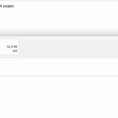
4 seater.
51,5 KB
103