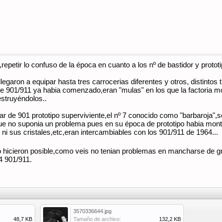
repetir lo confuso de la época en cuanto a los nº de bastidor y protot
legaron a equipar hasta tres carrocerias diferentes y otros, distinto
de 901/911 ya habia comenzado,eran "mulas" en los que la factoria 
estruyéndolos..
ar de 901 prototipo superviviente,el nº 7 conocido como "barbaroja
ue no suponia un problema pues en su época de prototipo habia monta
ni sus cristales,etc,eran intercambiables con los 901/911 de 1964...
lo hicieron posible,como veis no tenian problemas en mancharse de g
4 901/911.
3570336644.jpg
48,7 KB
Tamaño de archivo:
132,2 KB