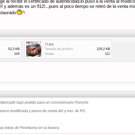
age al recibir el certificado de autenticidad,lo puso a la venta al mód
do!! y además es un 912!...pues al poco tiempo se retiró de la venta
staurado
13.jpg
52,3 KB
Tamaño de archivo:
229,2 KB
105
Visitas:
112
. fabricado bajo pedido para un concesionario Porsche.
trasera modificada y pasos de rueda del y tras. de RS.
as letras de Pininfarina en la trasera.