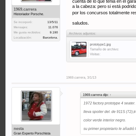
cuenta de lo que tenia en el gar
a la cabeza: pero si está podri
1969.carrera
por los concursos totalmente re
Historiador Porsche.
Se incorporó:
13/5/11
saludos.
Mensajes:
11.076
Me gusta recibidos:
9.190
Archivos adjuntos:
Localización:
Barcelona.
prototype1.jpg
Tamaño de archivo:
Visitas:
1969.carrera
,
3/1/13
1969.carrera dijo:
↑
1972 factory prototype 4 seater
lleva spoiler del. de 911S (72),
color verde interior negro.
nesta
su primer propietario le añadió l
Gran Experto Porschista