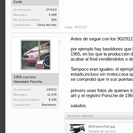
Zurdo
Se incorporó:
27/4/10
Mensajes:
2.006
Me gusta recibidos:
555
Localización:
Cerca del mar.
Luipy
,
30/12/12
Antes de seguir con los 902/912,
por ejemplo hay bastidores que l
1965, en los que la producción 
acabar al final vendiéndolos o d
Tampoco eran iguales: el ejempl
estado,incluso sin motor,cosa q
1969.carrera
se comprobó que ni sus puertas 
Historiador Porsche.
Se incorporó:
13/5/11
primero unas fotos de quienes 
Mensajes:
11.076
ah! y el registro Porsche de 196
Me gusta recibidos:
9.190
Localización:
Barcelona.
saludos.
Archivos adjuntos:
3818-porsche2.jpg
Tamaño de archivo: