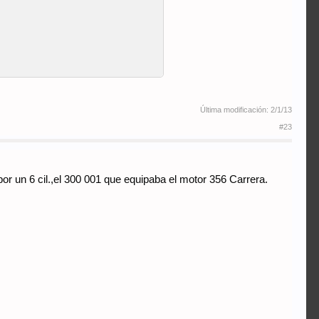
Última modificación:
2/1/13
#23
or un 6 cil.,el 300 001 que equipaba el motor 356 Carrera.