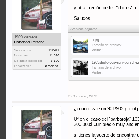
y otra creción de los "chicos": e
Saludos.
Archivos adjuntos:
1969.carrera
0.jpg
Historiador Porsche.
Tamaño de archivo:
Visitas:
Se incorporó:
13/5/11
Mensajes:
11.076
Me gusta recibidos:
9.190
1963studio-copyright-porsche.
Localización:
Barcelona.
Tamaño de archivo:
Visitas:
1969.carrera
,
2/1/13
¿cuanto vale un 901/902 prototi
Uf,en el caso del "barbaroja" 13
200.000$...un precio muy alto en
si tienes la suerte de encontrar