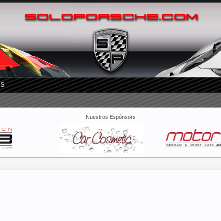
RS
Nuestros Espónsors