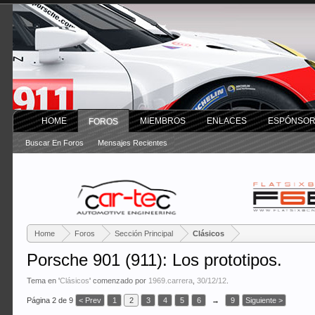
HOME
MIEMBROS
ENLACES
ESPÓNSO
FOROS
Buscar En Foros
Mensajes Recientes
Home
Foros
Sección Principal
Clásicos
Porsche 901 (911): Los prototipos.
Tema en '
Clásicos
' comenzado por
1969.carrera
,
30/12/12
.
Página 2 de 9
< Prev
1
2
3
4
5
6
→
9
Siguiente >