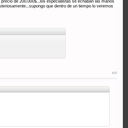
ico precio de 200.000$...los especialistas se echaban las manos
 misteriosamente...supongo que dentro de un tiempo lo veremos
#26