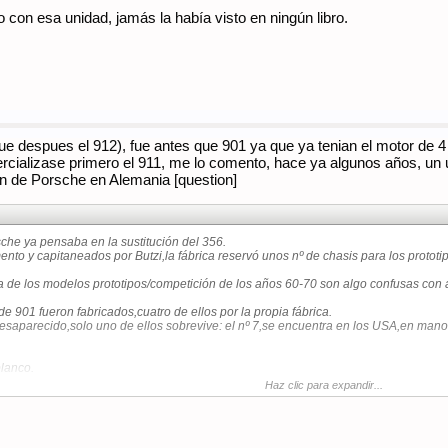
on esa unidad, jamás la había visto en ningún libro.
ue despues el 912), fue antes que 901 ya que ya tenian el motor de 4 
cializase primero el 911, me lo comento, hace ya algunos años, un u
ion de Porsche en Alemania [question]
he ya pensaba en la sustitución del 356.
nto y capitaneados por Butzi,la fábrica reservó unos nº de chasis para los prototi
ia de los modelos prototipos/competición de los años 60-70 son algo confusas con
e 901 fueron fabricados,cuatro de ellos por la propia fábrica.
esaparecido,solo uno de ellos sobrevive: el nº 7,se encuentra en los USA,en mano
blanco.
Haz clic para expandir...
embre de 1962,destruido en 1965.
ue no tiene todavia luna trasera ni ventanillas laterales.
ensa norteamericana.