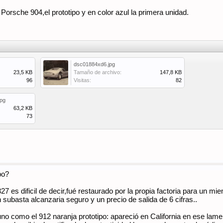
l Porsche 904,el prototipo y en color azul la primera unidad.
dsc01884xd6.jpg
23,5 KB
Tamaño de archivo:
147,8 KB
96
Visitas:
82
jpg
63,2 KB
73
po?
327 es dificil de decir,fué restaurado por la propia factoria para un
 subasta alcanzaria seguro y un precio de salida de 6 cifras..
 uno como el 912 naranja prototipo: apareció en California en ese la