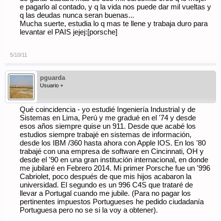
e pagarlo al contado, y q la vida nos puede dar mil vueltas y
q las deudas nunca seran buenas...
Mucha suerte, estudia lo q mas te llene y trabaja duro para
levantar el PAIS jejej:[porsche]
5/10/11
pguarda
Usuario +
Qué coincidencia - yo estudié Ingeniería Industrial y de
Sistemas en Lima, Perú y me gradué en el '74 y desde
esos años siempre quise un 911. Desde que acabé los
estudios siempre trabajé en sistemas de información,
desde los IBM /360 hasta ahora con Apple IOS. En los '80
trabajé con una empresa de software en Cincinnati, OH y
desde el '90 en una gran institución internacional, en donde
me jubilaré en Febrero 2014. Mi primer Porsche fue un '996
Cabriolet, poco después de que mis hijos acabaron la
universidad. El segundo es un 996 C4S que trataré de
llevar a Portugal cuando me jubile. (Para no pagar los
pertinentes impuestos Portugueses he pedido ciudadanía
Portuguesa pero no se si la voy a obtener).