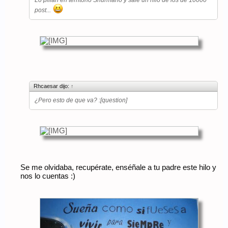
Lo pillan en territorio Shurmano y sale un hilo de los de 10000
post...
Rhcaesar dijo:
↑
¿Pero esto de que va? :[question]
Se me olvidaba, recupérate, enséñale a tu padre este hilo y
nos lo cuentas :)