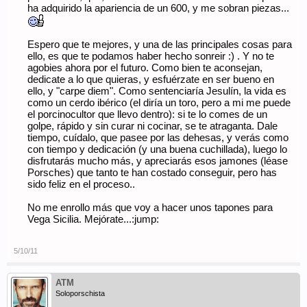
ha adquirido la apariencia de un 600, y me sobran piezas...
Espero que te mejores, y una de las principales cosas para
ello, es que te podamos haber hecho sonreir :) . Y no te
agobies ahora por el futuro. Como bien te aconsejan,
dedicate a lo que quieras, y esfuérzate en ser bueno en
ello, y "carpe diem". Como sentenciaría Jesulín, la vida es
como un cerdo ibérico (el diría un toro, pero a mi me puede
el porcinocultor que llevo dentro): si te lo comes de un
golpe, rápido y sin curar ni cocinar, se te atraganta. Dale
tiempo, cuídalo, que pasee por las dehesas, y verás como
con tiempo y dedicación (y una buena cuchillada), luego lo
disfrutarás mucho más, y apreciarás esos jamones (léase
Porsches) que tanto te han costado conseguir, pero has
sido feliz en el proceso..
No me enrollo más que voy a hacer unos tapones para
Vega Sicilia. Mejórate...:jump:
5/10/11
ATM
Soloporschista