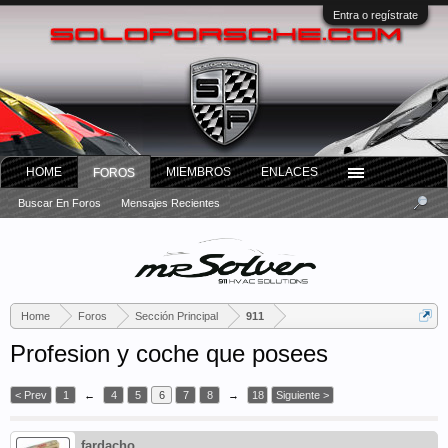
Entra o regístrate
HOME
MIEMBROS
ENLACES
FOROS
Buscar En Foros
Mensajes Recientes
Home
Foros
Sección Principal
911
Profesion y coche que posees
< Prev
1
←
4
5
6
7
8
→
18
Siguiente >
fardacho