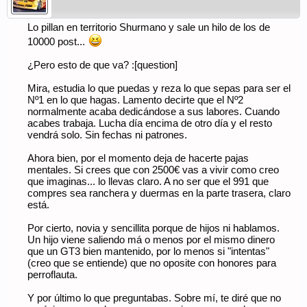
Lo pillan en territorio Shurmano y sale un hilo de los de
10000 post...
¿Pero esto de que va? :[question]
Mira, estudia lo que puedas y reza lo que sepas para ser el
Nº1 en lo que hagas. Lamento decirte que el Nº2
normalmente acaba dedicándose a sus labores. Cuando
acabes trabaja. Lucha día encima de otro día y el resto
vendrá solo. Sin fechas ni patrones.
Ahora bien, por el momento deja de hacerte pajas
mentales. Si crees que con 2500€ vas a vivir como creo
que imaginas... lo llevas claro. A no ser que el 991 que
compres sea ranchera y duermas en la parte trasera, claro
está.
Por cierto, novia y sencillita porque de hijos ni hablamos.
Un hijo viene saliendo má o menos por el mismo dinero
que un GT3 bien mantenido, por lo menos si "intentas"
(creo que se entiende) que no oposite con honores para
perroflauta.
Y por último lo que preguntabas. Sobre mí, te diré que no