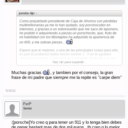
jomebe dijo:
↑
Como prejubilado presidente de Caja de Ahorros con pérdidas
multimillonarias ya me lo han quitado, soy porcinocultor en
intensivo, y gracias a un sobresueldo que me saco de taponero,
he podido ir adquiriendo a piezas un porschecito, que, fruto de
mi habilidad con los Montaplex ha adquirido la apariencia de
un 600, y me sobran piezas...
Espero que te mejores, y una de las principales cosas para ello,
es que te podamos haber hecho sonreir :) . Y no te agobies
ahora por el futuro. Como bien te aconsejan, dedicate a lo que
quieras, y esfuérzate en ser bueno en ello, y "carpe diem".
Haz clic para expandir...
Como sentenciaría Jesulín, la vida es como un cerdo ibérico (el
diría un toro, pero a mi me puede el porcinocultor que llevo
Muchas gracias
, y tambien por el consejo, la gran
dentro): si te lo comes de un golpe, rápido y sin curar ni cocinar,
frase de mi padre que siempre me la repite es "carpe diem"
se te atraganta. Dale tiempo, cuídalo, que pasee por las
dehesas, y verás como con tiempo y dedicación (y una buena
cuchillada), luego lo disfrutarás mucho más, y apreciarás esos
jamones (léase Porsches) que tanto te han costado conseguir,
5/10/11
pero has sido feliz en el proceso..
No me enrollo más que voy a hacer unos tapones para Vega
FerP
Sicilia. Mejórate...:jump:
Senior
:[porsche]Yo creo q para tener un 911 y lo tenga bien debes
de ganar bastant mas de dos mil euros...tb creo q lo mejor