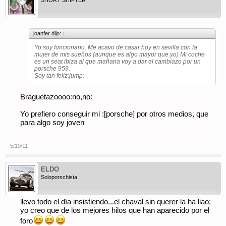
SHORT SHIFTER
joanfer dijo:
↑
Yo soy funcionario. Me acavo de casar hoy en sevilla con la
mujer de mis sueños (aunque es algo mayor que yo) Mi coche
es un seat ibiza al que mañana voy a dar el cambiazo por un
porsche 959.
Soy tan feliz:jump:
Braguetazoooo:no,no:
Yo prefiero conseguir mi :[porsche] por otros medios, que
para algo soy joven
5/10/11
ELDO
Soloporschista
llevo todo el día insistiendo...el chaval sin querer la ha liao;
yo creo que de los mejores hilos que han aparecido por el
foro