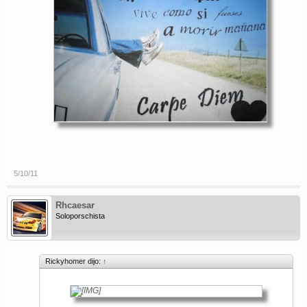
5/10/11
Rhcaesar
Soloporschista
Rickyhomer dijo:
↑