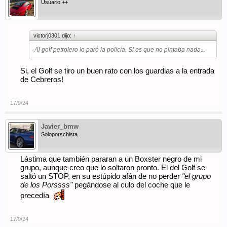
Usuario ++
victorj0301 dijo:
↑
Al golf petrolero lo paró la policía. Si es que no pintaba nada...
Si, el Golf se tiro un buen rato con los guardias a la entrada
de Cebreros!
17/9/24
Javier_bmw
Soloporschista
Lástima que también pararan a un Boxster negro de mi
grupo, aunque creo que lo soltaron pronto. El del Golf se
saltó un STOP, en su estúpido afán de no perder
"el grupo
de los Porssss"
pegándose al culo del coche que le
precedía
17/9/24