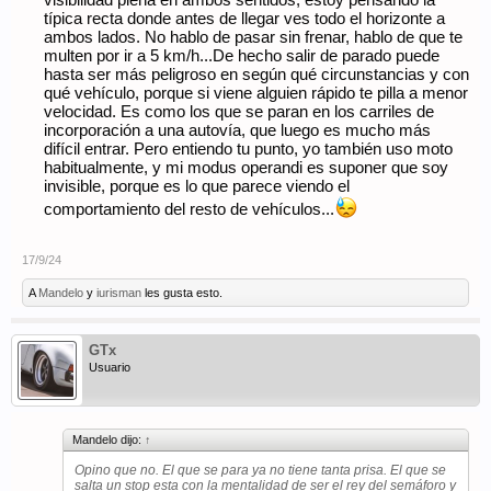
visibilidad plena en ambos sentidos, estoy pensando la
típica recta donde antes de llegar ves todo el horizonte a
ambos lados. No hablo de pasar sin frenar, hablo de que te
multen por ir a 5 km/h...De hecho salir de parado puede
hasta ser más peligroso en según qué circunstancias y con
qué vehículo, porque si viene alguien rápido te pilla a menor
velocidad. Es como los que se paran en los carriles de
incorporación a una autovía, que luego es mucho más
difícil entrar. Pero entiendo tu punto, yo también uso moto
habitualmente, y mi modus operandi es suponer que soy
invisible, porque es lo que parece viendo el
comportamiento del resto de vehículos...
17/9/24
A
Mandelo
y
iurisman
les gusta esto.
GTx
Usuario
Mandelo dijo:
↑
Opino que no. El que se para ya no tiene tanta prisa. El que se
salta un stop esta con la mentalidad de ser el rey del semáforo y