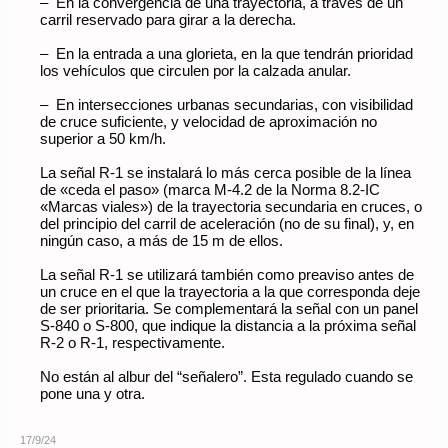
– En la convergencia de una trayectoria, a través de un
carril reservado para girar a la derecha.
– En la entrada a una glorieta, en la que tendrán prioridad
los vehículos que circulen por la calzada anular.
– En intersecciones urbanas secundarias, con visibilidad
de cruce suficiente, y velocidad de aproximación no
superior a 50 km/h.
La señal R-1 se instalará lo más cerca posible de la línea
de «ceda el paso» (marca M-4.2 de la Norma 8.2-IC
«Marcas viales») de la trayectoria secundaria en cruces, o
del principio del carril de aceleración (no de su final), y, en
ningún caso, a más de 15 m de ellos.
La señal R-1 se utilizará también como preaviso antes de
un cruce en el que la trayectoria a la que corresponda deje
de ser prioritaria. Se complementará la señal con un panel
S-840 o S-800, que indique la distancia a la próxima señal
R-2 o R-1, respectivamente.
No están al albur del “señalero”. Esta regulado cuando se
pone una y otra.
17/9/24