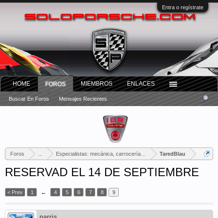
Entra o regístrate
HOME
MIEMBROS
ENLACES
FOROS
Buscar En Foros
Mensajes Recientes
Foros
...
Especialistas: mecánica, carrocería, tapicería...
TaredBlau
RESERVAD EL 14 DE SEPTIEMBRE
< Prev
1
←
4
5
6
7
8
9
parris