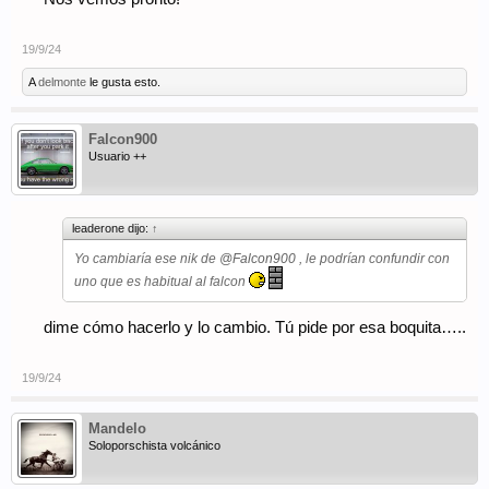
apuntó
@Falcon900
y se vino de copi conmigo a conocer estas
carreteras, que le encantaron:
19/9/24
Ver adjunto 168962
A
delmonte
le gusta esto.
la ruta, galáctica:
Falcon900
Ver adjunto 168963
Usuario ++
y con parada en un lugar nuevo que nos descubrió
@Cancuflas
y que se va a convertir en todo un habitual de concentraciones
leaderone dijo:
↑
Ver adjunto 168965
Yo cambiaría ese nik de
@Falcon900
, le podrían confundir con
Ver adjunto 168966
uno que es habitual al falcon
dime cómo hacerlo y lo cambio. Tú pide por esa boquita…..
19/9/24
Mandelo
Soloporschista volcánico