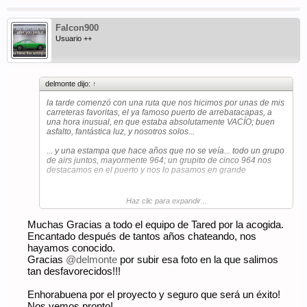
Falcon900
Usuario ++
delmonte dijo:
↑
la tarde comenzó con una ruta que nos hicimos por unas de mis
carreteras favoritas, el ya famoso puerto de arrebatacapas, a
una hora inusual, en que estaba absolutamente VACÍO; buen
asfalto, fantástica luz, y nosotros solos...
... y una estampa que hace años que no se veía... todo un grupo
de airs juntos, mayormente 964; un grupito de cinco 964 nos
destacamos en el puerto y nos lo pasamos en grande
Ver adjunto 168960
Haz clic para expandir...
Ver adjunto 168961
Muchas Gracias a todo el equipo de Tared por la acogida.
Encantado después de tantos años chateando, nos
Ver adjunto 168964
hayamos conocido.
Gracias
@delmonte
por subir esa foto en la que salimos
tan desfavorecidos!!!
y una de las cosas mejores de este mundo porsche... que llevas
años hablando y bromeando con alguien a quien no conoces, y
Enhorabuena por el proyecto y seguro que será un éxito!
sabes que te va a caer bien en persona... como no podía ser de
otra manera; así que aprovechando que estaba en madrid se
Nos vemos pronto!