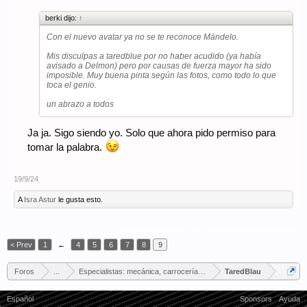
berki dijo:
↑
Con el nuevo avatar ya no se te reconoce Mándelo.
Mis disculpas a taredblue por no haber acudido (ya había
avisado a Delmon) pero por causas de fuerza mayor ha sido
imposible. Muy buena pinta según las fotos, como todo lo que
toca el genio.
un abrazo a todos
Ja ja. Sigo siendo yo. Solo que ahora pido permiso para
tomar la palabra.
19/9/24
A
Isra Astur
le gusta esto.
(Debes conectarte o crear una cuenta para responder.)
< Prev
1
←
4
5
6
7
8
9
Foros
...
Especialistas: mecánica, carrocería, tapicería...
TaredBlau
Español
Sponsors
Ayuda