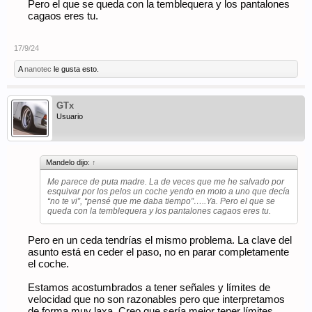
Pero el que se queda con la temblequera y los pantalones
cagaos eres tu.
17/9/24
A
nanotec
le gusta esto.
GTx
Usuario
Mandelo dijo:
↑
Me parece de puta madre. La de veces que me he salvado por
esquivar por los pelos un coche yendo en moto a uno que decía
“no te vi”, “pensé que me daba tiempo”…..Ya. Pero el que se
queda con la temblequera y los pantalones cagaos eres tu.
Pero en un ceda tendrías el mismo problema. La clave del
asunto está en ceder el paso, no en parar completamente
el coche.
Estamos acostumbrados a tener señales y límites de
velocidad que no son razonables pero que interpretamos
de forma muy laxa. Creo que sería mejor tener límites