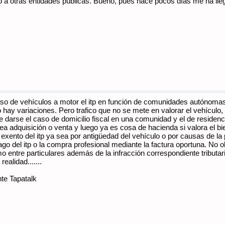
o a otras entidades públicas. Bueno, pues hace pocos días me ha lle
so de vehículos a motor el itp en función de comunidades autónomas
 hay variaciones. Pero trafico que no se mete en valorar el vehículo, l
darse el caso de domicilio fiscal en una comunidad y el de residencia e
ea adquisición o venta y luego ya es cosa de hacienda si valora el bi
exento del itp ya sea por antigüedad del vehículo o por causas de la
pago del itp o la compra profesional mediante la factura oportuna. No o
o entre particulares además de la infracción correspondiente tributa
ealidad.......
te Tapatalk