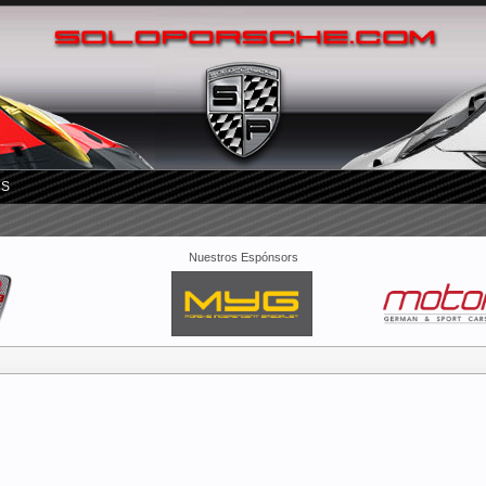
RS
Nuestros Espónsors