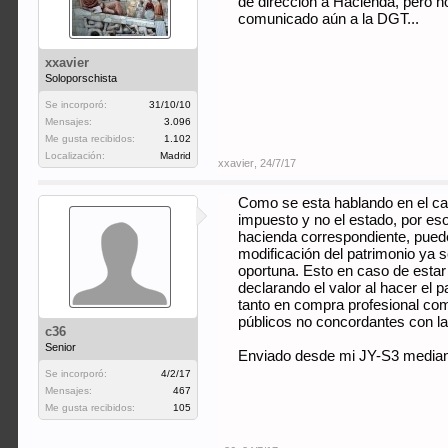
de dirección a Hacienda, pero n
comunicado aún a la DGT...
xxavier
Soloporschista
Se incorporó:
31/10/10
Mensajes:
3.096
Me gusta recibidos:
1.102
Localización:
Madrid
xxavier
,
24/7/17
Como se esta hablando en el ca
impuesto y no el estado, por eso
hacienda correspondiente, puede 
modificación del patrimonio ya s
oportuna. Esto en caso de estar 
declarando el valor al hacer el 
tanto en compra profesional com
públicos no concordantes con la r
c36
Senior
Enviado desde mi JY-S3 median
Se incorporó:
4/2/17
Mensajes:
467
Me gusta recibidos:
105