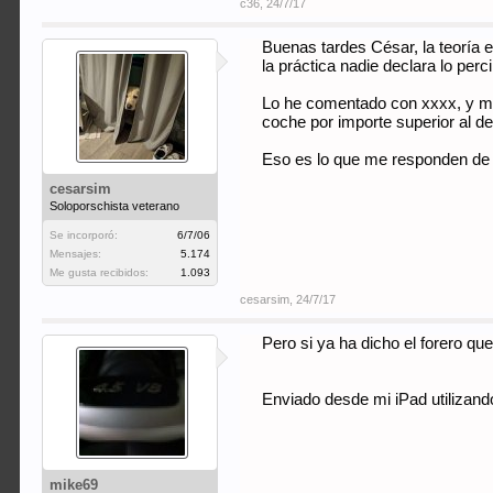
c36
,
24/7/17
Buenas tardes César, la teoría 
la práctica nadie declara lo per
Lo he comentado con xxxx, y me
coche por importe superior al d
Eso es lo que me responden de la
cesarsim
Soloporschista veterano
Se incorporó:
6/7/06
Mensajes:
5.174
Me gusta recibidos:
1.093
cesarsim
,
24/7/17
Pero si ya ha dicho el forero qu
Enviado desde mi iPad utilizand
mike69