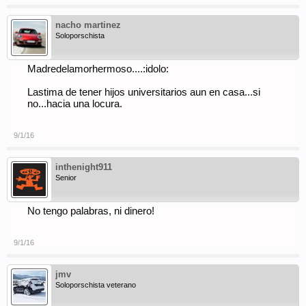
nacho martinez
Soloporschista
Madredelamorhermoso....:idolo:
Lastima de tener hijos universitarios aun en casa...si
no...hacia una locura.
9/1/16
inthenight911
Senior
No tengo palabras, ni dinero!
9/1/16
jmv
Soloporschista veterano