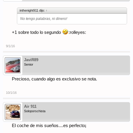
inthenight911 dijo:
↑
No tengo palabras, ni dinero!
+1 sobre todo lo segundo
:rolleyes:
9/1/16
JaviR89
Senior
Precioso, cuando algo es exclusivo se nota.
10/1/16
Air 911
Soloporschista
El coche de mis sueños....es perfecto¡