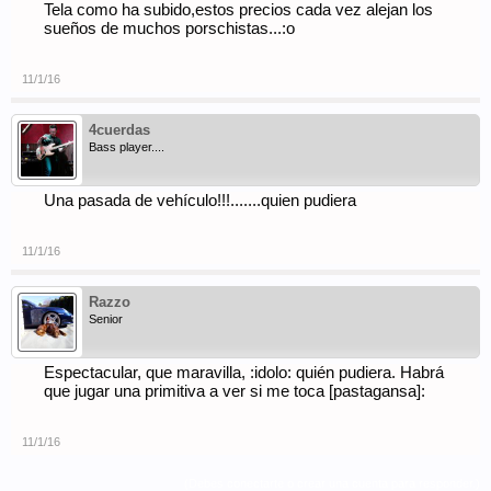
Tela como ha subido,estos precios cada vez alejan los
sueños de muchos porschistas...:o
11/1/16
4cuerdas
Bass player....
Una pasada de vehículo!!!.......quien pudiera
11/1/16
Razzo
Senior
Espectacular, que maravilla, :idolo: quién pudiera. Habrá
que jugar una primitiva a ver si me toca [pastagansa]:
11/1/16
(Debes conectarte o crear una cuenta para responder.)