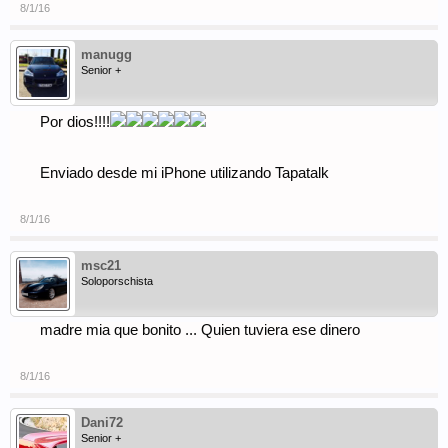
8/1/16
manugg
Senior +
Por dios!!!!
Enviado desde mi iPhone utilizando Tapatalk
8/1/16
msc21
Soloporschista
madre mia que bonito ... Quien tuviera ese dinero
8/1/16
Dani72
Senior +