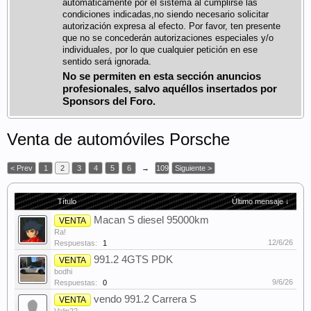
automáticamente por el sistema al cumplirse las
condiciones indicadas,no siendo necesario solicitar
autorización expresa al efecto. Por favor, ten presente
que no se concederán autorizaciones especiales y/o
individuales, por lo que cualquier petición en ese
sentido será ignorada.
No se permiten en esta sección anuncios
profesionales, salvo aquéllos insertados por
Sponsors del Foro.
Venta de automóviles Porsche
< Prev
1
2
3
4
5
6
→
109
Siguiente >
Título
Último mensaje ↓
Macan S diesel 95000km
VENTA
Ra!
12/6/26
Respuestas:
1
991.2 4GTS PDK
VENTA
bodhi
9/6/26
Respuestas:
0
vendo 991.2 Carrera S
VENTA