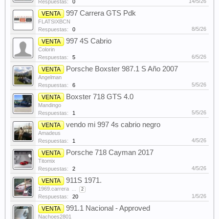
14/5/26
Respuestas:
0
997 Carrera GTS Pdk
VENTA
FLATSIXBCN
8/5/26
Respuestas:
0
997 4S Cabrio
VENTA
Colorin
6/5/26
Respuestas:
5
Porsche Boxster 987.1 S Año 2007
VENTA
Angelman
5/5/26
Respuestas:
6
Boxster 718 GTS 4.0
VENTA
Mandingo
5/5/26
Respuestas:
1
vendo mi 997 4s cabrio negro
VENTA
Amadeus
4/5/26
Respuestas:
1
Porsche 718 Cayman 2017
VENTA
Titomix
4/5/26
Respuestas:
2
911S 1971.
VENTA
1969.carrera
...
2
1/5/26
Respuestas:
20
991.1 Nacional - Approved
VENTA
Nachoes2801