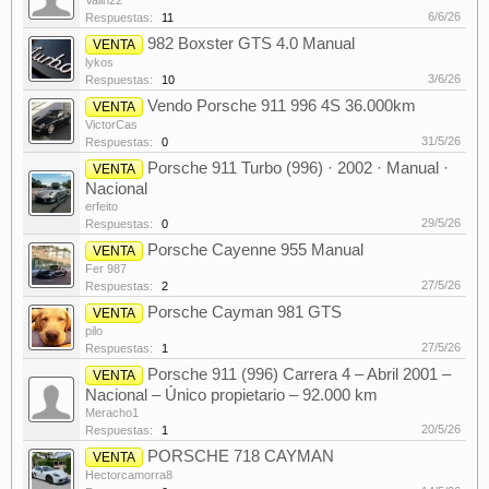
Valin22
6/6/26
Respuestas:
11
982 Boxster GTS 4.0 Manual
VENTA
lykos
3/6/26
Respuestas:
10
Vendo Porsche 911 996 4S 36.000km
VENTA
VictorCas
31/5/26
Respuestas:
0
Porsche 911 Turbo (996) · 2002 · Manual ·
VENTA
Nacional
erfeito
29/5/26
Respuestas:
0
Porsche Cayenne 955 Manual
VENTA
Fer 987
27/5/26
Respuestas:
2
Porsche Cayman 981 GTS
VENTA
pilo
27/5/26
Respuestas:
1
Porsche 911 (996) Carrera 4 – Abril 2001 –
VENTA
Nacional – Único propietario – 92.000 km
Meracho1
20/5/26
Respuestas:
1
PORSCHE 718 CAYMAN
VENTA
Hectorcamorra8