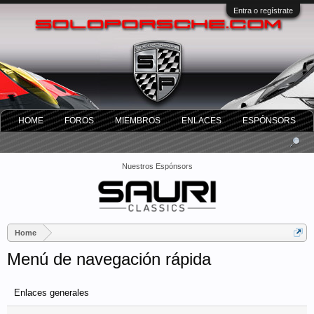
Entra o regístrate
HOME
FOROS
MIEMBROS
ENLACES
ESPÓNSORS
Nuestros Espónsors
Home
Menú de navegación rápida
Enlaces generales