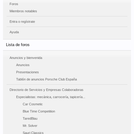
Foros
Miembros notables
Entra o regístrate
Ayuda
Lista de foros
Anuncios y bienvenida
Anuncios
Presentaciones
Tablón de anuncios Porsche Club España
Directorio de Servicios y Empresas Colaboradoras
Especialistas: mecánica, carrocería, tapicería...
Car Cosmetic
Blue Time Competition
TaredBlau
Mr. Solver
Sauri Classics