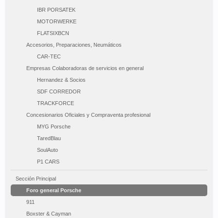
IBR PORSATEK
MOTORWERKE
FLATSIXBCN
Accesorios, Preparaciones, Neumáticos
CAR-TEC
Empresas Colaboradoras de servicios en general
Hernandez & Socios
SDF CORREDOR
TRACKFORCE
Concesionarios Oficiales y Compraventa profesional
MYG Porsche
TaredBlau
SoulAuto
P1 CARS
Sección Principal
Foro general Porsche
911
Boxster & Cayman