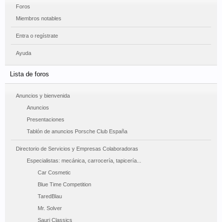
Foros
Miembros notables
Entra o regístrate
Ayuda
Lista de foros
Anuncios y bienvenida
Anuncios
Presentaciones
Tablón de anuncios Porsche Club España
Directorio de Servicios y Empresas Colaboradoras
Especialistas: mecánica, carrocería, tapicería...
Car Cosmetic
Blue Time Competition
TaredBlau
Mr. Solver
Sauri Classics