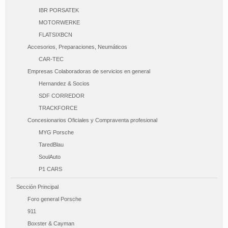
IBR PORSATEK
MOTORWERKE
FLATSIXBCN
Accesorios, Preparaciones, Neumáticos
CAR-TEC
Empresas Colaboradoras de servicios en general
Hernandez & Socios
SDF CORREDOR
TRACKFORCE
Concesionarios Oficiales y Compraventa profesional
MYG Porsche
TaredBlau
SoulAuto
P1 CARS
Sección Principal
Foro general Porsche
911
Boxster & Cayman