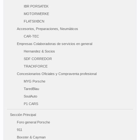
IBR PORSATEK
MOTORWERKE
FLATSIXBCN
Accesorios, Preparaciones, Neumáticos
CAR-TEC
Empresas Colaboradoras de servicios en general
Hernandez & Socios
SDF CORREDOR
TRACKFORCE
Concesionarios Oficiales y Compraventa profesional
MYG Porsche
TaredBlau
SoulAuto
P1 CARS
Sección Principal
Foro general Porsche
911
Boxster & Cayman