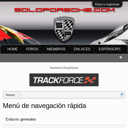
Entra o regístrate
HOME
FOROS
MIEMBROS
ENLACES
ESPÓNSORS
Nuestros Espónsors
Home
Menú de navegación rápida
Enlaces generales