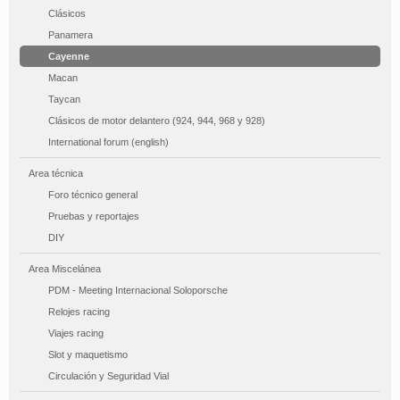
Clásicos
Panamera
Cayenne
Macan
Taycan
Clásicos de motor delantero (924, 944, 968 y 928)
International forum (english)
Area técnica
Foro técnico general
Pruebas y reportajes
DIY
Area Miscelánea
PDM - Meeting Internacional Soloporsche
Relojes racing
Viajes racing
Slot y maquetismo
Circulación y Seguridad Vial