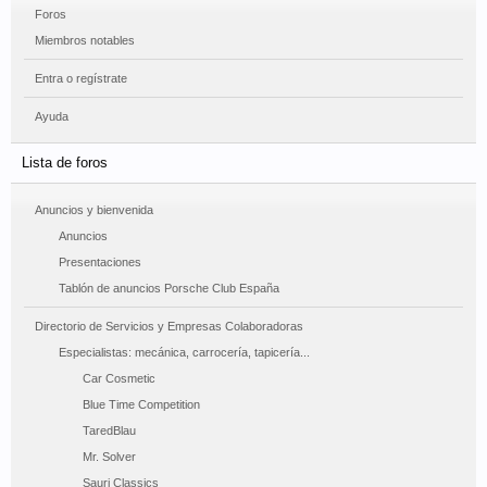
Foros
Miembros notables
Entra o regístrate
Ayuda
Lista de foros
Anuncios y bienvenida
Anuncios
Presentaciones
Tablón de anuncios Porsche Club España
Directorio de Servicios y Empresas Colaboradoras
Especialistas: mecánica, carrocería, tapicería...
Car Cosmetic
Blue Time Competition
TaredBlau
Mr. Solver
Sauri Classics