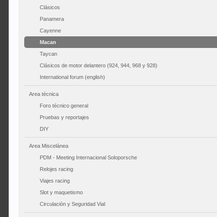
Clásicos
Panamera
Cayenne
Macan
Taycan
Clásicos de motor delantero (924, 944, 968 y 928)
International forum (english)
Area técnica
Foro técnico general
Pruebas y reportajes
DIY
Area Miscelánea
PDM - Meeting Internacional Soloporsche
Relojes racing
Viajes racing
Slot y maquetismo
Circulación y Seguridad Vial