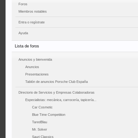
Foros
Miembros notables
Entra o regístrate
Ayuda
Lista de foros
Anuncios y bienvenida
Anuncios
Presentaciones
Tablón de anuncios Porsche Club España
Directorio de Servicios y Empresas Colaboradoras
Especialistas: mecánica, carrocería, tapicería...
Car Cosmetic
Blue Time Competition
TaredBlau
Mr. Solver
Sauri Classics