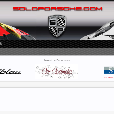
S
Nuestros Espónsors