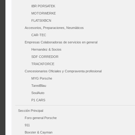
IBR PORSATEK
MOTORWERKE
FLATSIXBCN
Accesorios, Preparaciones, Neumáticos
CAR-TEC
Empresas Colaboradoras de servicios en general
Hernandez & Socios
SDF CORREDOR
TRACKFORCE
Concesionarios Oficiales y Compraventa profesional
MYG Porsche
TaredBlau
SoulAuto
P1 CARS
Sección Principal
Foro general Porsche
911
Boxster & Cayman