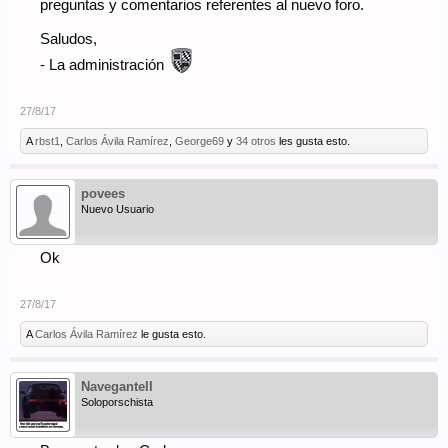
preguntas y comentarios referentes al nuevo foro.
Saludos,
- La administración
27/8/17
A
rbst1
,
Carlos Ávila Ramírez
,
George69
y
34 otros
les gusta esto.
povees
Nuevo Usuario
Ok
27/8/17
A
Carlos Ávila Ramírez
le gusta esto.
NaveganteII
Soloporschista