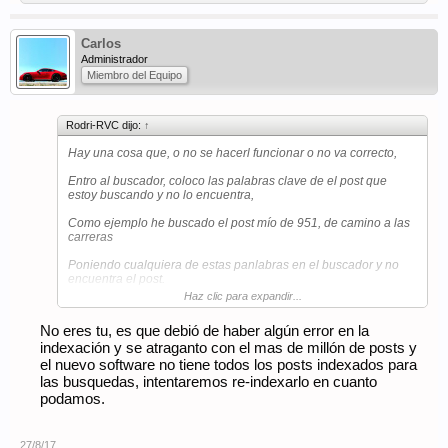
Carlos
Administrador
Miembro del Equipo
Rodri-RVC dijo:
↑
Hay una cosa que, o no se hacerl funcionar o no va correcto,
Entro al buscador, coloco las palabras clave de el post que
estoy buscando y no lo encuentra,
Como ejemplo he buscado el post mío de 951, de camino a las
carreras
Poniendo cualquiera de estas panlabras en el buscador y no
encuentra el post.
Haz clic para expandir...
No sé si hay que hacerlo distinto o el buscador todavía no está
al 100%
No eres tu, es que debió de haber algún error en la
indexación y se atraganto con el mas de millón de posts y
el nuevo software no tiene todos los posts indexados para
las busquedas, intentaremos re-indexarlo en cuanto
podamos.
27/8/17