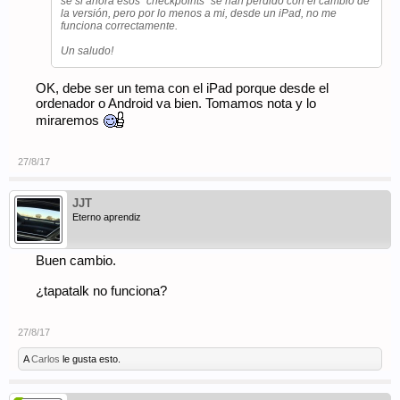
sé si ahora esos "checkpoints" se han perdido con el cambio de
la versión, pero por lo menos a mi, desde un iPad, no me
funciona correctamente.
Un saludo!
OK, debe ser un tema con el iPad porque desde el
ordenador o Android va bien. Tomamos nota y lo
miraremos
27/8/17
JJT
Eterno aprendiz
Buen cambio.
¿tapatalk no funciona?
27/8/17
A
Carlos
le gusta esto.