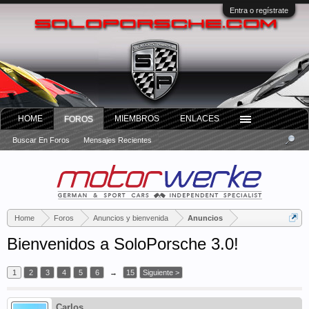
Entra o regístrate
HOME
MIEMBROS
ENLACES
FOROS
Buscar En Foros
Mensajes Recientes
Home
Foros
Anuncios y bienvenida
Anuncios
Bienvenidos a SoloPorsche 3.0!
1
2
3
4
5
6
→
15
Siguiente >
Carlos