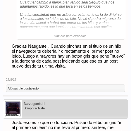
Cualquier cambio a mejor, bienvenido sea! Seguro que nos
adaptamos rápido, es lo que toca en estos tiempos.
Una funcionalidad que no actúa correctamente es la de dirigirse
a los mensajes no leídos de un hilo. No sé si podrá migrarse de
la versión actual o habrá que entrar en los hilos y verlos
nuevamente para que funcione correctamente esa opción.
Un saludo.
Haz clic para expandir...
Gracias Naegantell. Cuando pinchas en el titulo de un hilo
el navegador te debería ir directamente el primer post no
leído. Luego a mayores hay un boton gris que pone "nuevo"
a la derecha de cada post indicando que ese es un post
nuevo desde tu ultima visita.
27/8/17
A
Bogart
le gusta esto.
NaveganteII
Soloporschista
Justo eso es lo que no funciona. Pulsando el botón gris "ir
al primero sin leer" no me lleva al primero sin leer, me