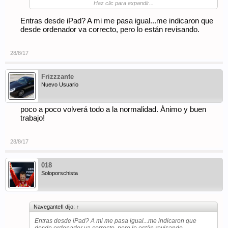
tampoco si le doy a la volita pequeña que dice ir al primer post
Haz clic para expandir...
sin leer.
Desconozco si es por ser la primera vez que entro con este
Entras desde iPad? A mi me pasa igual...me indicaron que
nuevo foro, seguiré observando.
desde ordenador va correcto, pero lo están revisando.
28/8/17
Frizzzante
Nuevo Usuario
poco a poco volverá todo a la normalidad. Ánimo y buen
trabajo!
28/8/17
018
Soloporschista
NaveganteII dijo:
↑
Entras desde iPad? A mi me pasa igual...me indicaron que