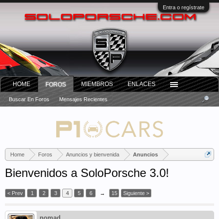
Entra o regístrate
HOME
MIEMBROS
ENLACES
FOROS
Buscar En Foros
Mensajes Recientes
Home
Foros
Anuncios y bienvenida
Anuncios
Bienvenidos a SoloPorsche 3.0!
< Prev
1
2
3
4
5
6
→
15
Siguiente >
nomad