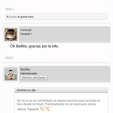
28/8/17
A
Carlos
le gusta esto.
nomad
Usuario +
Ok BelMa, gracias por la info.
28/8/17
BelMa
Administrador
Miembro del Equipo
Aristharcus dijo:
↑
...
No se si se ha comentado la mejora enorme para acceder al
foro desde el móvil. Prácticamente no es necesario ahora
utilizar Tapatalk