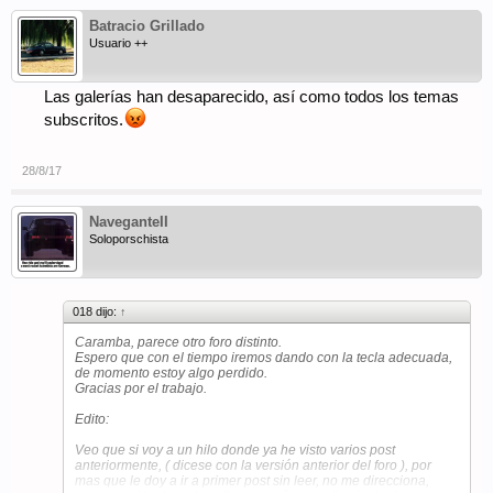
Batracio Grillado
Usuario ++
Las galerías han desaparecido, así como todos los temas
subscritos.
28/8/17
NaveganteII
Soloporschista
018 dijo:
↑
Caramba, parece otro foro distinto.
Espero que con el tiempo iremos dando con la tecla adecuada,
de momento estoy algo perdido.
Gracias por el trabajo.
Edito:
Veo que si voy a un hilo donde ya he visto varios post
anteriormente, ( dicese con la versión anterior del foro ), por
mas que le doy a ir a primer post sin leer, no me direcciona,