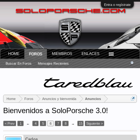
Entra o regístrate
HOME
MIEMBROS
ENLACES
FOROS
Buscar En Foros
Mensajes Recientes
Home
Foros
Anuncios y bienvenida
Anuncios
Bienvenidos a SoloPorsche 3.0!
< Prev
1
←
4
5
6
7
8
→
15
Siguiente >
Carlos