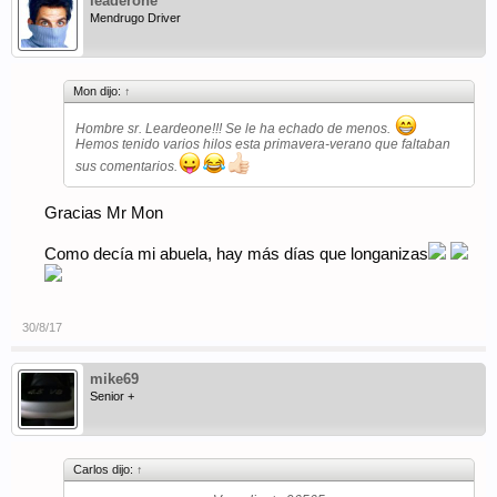
leaderone
Mendrugo Driver
Mon dijo:
↑
Hombre sr. Leardeone!!! Se le ha echado de menos.
Hemos tenido varios hilos esta primavera-verano que faltaban
sus comentarios.
Gracias Mr Mon
Como decía mi abuela, hay más días que longanizas
30/8/17
mike69
Senior +
Carlos dijo:
↑