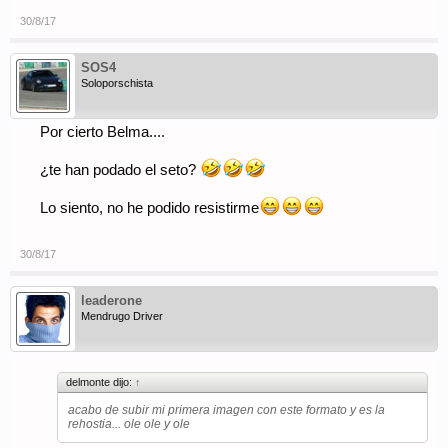
30/8/17
SOS4
Soloporschista
Por cierto Belma....
¿te han podado el seto?
Lo siento, no he podido resistirme
30/8/17
leaderone
Mendrugo Driver
delmonte dijo:
↑
acabo de subir mi primera imagen con este formato y es la
rehostia... ole ole y ole