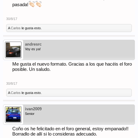
cambiado de software completamente, y otros que seguro
pasada!
surgirán, así que os pedimos paciencia, las iremos afrontando
sobre la marcha. Como por ejemplo se han perdido algunos
títulos de usuario personalizados que teníais algunos miembros
30/8/17
que no se pudieron transferir, así que si ese es vuestro caso,
mandarme un MP a mi con el titulo que teníais y lo
A
Carlos
le gusta esto.
cambiaremos manualmente en vuestro perfil.
También podéis usar este hilo para postear dudas, preguntas y
comentarios referentes al nuevo foro.
andresrc
Voy es ya!
Saludos,
- La administración
Me gusta el nuevo formato. Gracias a los que hacéis el foro
posible. Un saludo.
30/8/17
A
Carlos
le gusta esto.
ivan2009
Senior
Coño os he felicitado en el foro general, estoy empanado!!
Borradlo de allí si lo consideras adecuado.