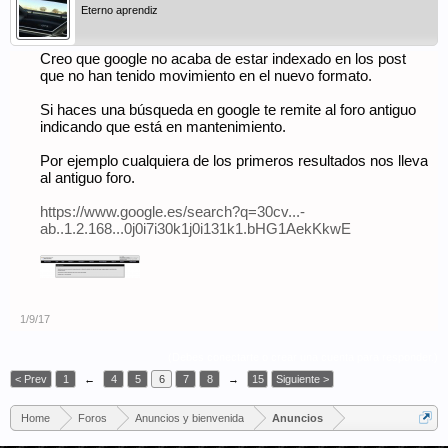
Eterno aprendiz
Creo que google no acaba de estar indexado en los post
que no han tenido movimiento en el nuevo formato.
Si haces una búsqueda en google te remite al foro antiguo
indicando que está en mantenimiento.
Por ejemplo cualquiera de los primeros resultados nos lleva
al antiguo foro.
https://www.google.es/search?q=30cv...-
ab..1.2.168...0j0i7i30k1j0i131k1.bHG1AekKkwE
1/9/17
(Debes conectarte o crear una cuenta para responder.)
< Prev
1
←
4
5
6
7
8
→
15
Siguiente >
Home
Foros
Anuncios y bienvenida
Anuncios