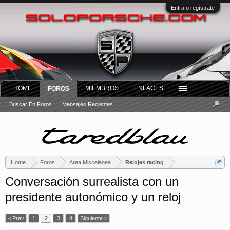
Entra o regístrate
HOME
MIEMBROS
ENLACES
FOROS
Buscar En Foros
Mensajes Recientes
Home
Foros
Area Miscelánea
Relojes racing
Conversación surrealista con un
presidente autonómico y un reloj
< Prev
1
2
3
4
Siguiente >