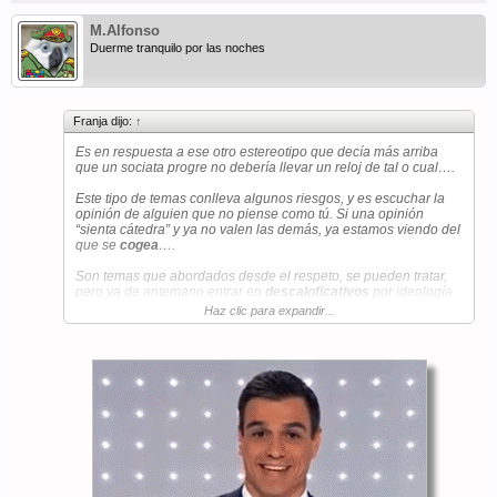
M.Alfonso
Duerme tranquilo por las noches
Franja dijo:
↑
Es en respuesta a ese otro estereotipo que decía más arriba
que un sociata progre no debería llevar un reloj de tal o cual….
Este tipo de temas conlleva algunos riesgos, y es escuchar la
opinión de alguien que no piense como tú. Si una opinión
“sienta cátedra” y ya no valen las demás, ya estamos viendo del
que se
cogea
….
Son temas que abordados desde el respeto, se pueden tratar,
pero ya de antemano entrar en
descaloficativos
por ideología
política, pues da lugar a que los que pensamos diferente
Haz clic para expandir...
manifestemos nuestra opinión, como es mi caso.