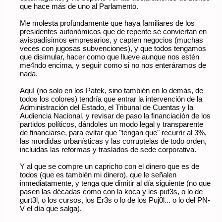
que hace más de uno al Parlamento.
Me molesta profundamente que haya familiares de los
presidentes autonómicos que de repente se conviertan en
avispadísimos empresarios, y capten negocios (muchas
veces con jugosas subvenciones), y que todos tengamos
que disimular, hacer como que llueve aunque nos estén
me4ndo encima, y seguir como si no nos enteráramos de
nada.
Aquí (no solo en los Patek, sino también en lo demás, de
todos los colores) tendría que entrar la intervención de la
Administración del Estado, el Tribunal de Cuentas y la
Audiencia Nacional, y revisar de paso la financiación de los
partidos políticos, dándoles un modo legal y transparente
de financiarse, para evitar que "tengan que" recurrir al 3%,
las mordidas urbanísticas y las corruptelas de todo orden,
incluidas las reformas y traslados de sede corporativa.
Y al que se compre un capricho con el dinero que es de
todos (que es también mi dinero), que le señalen
inmediatamente, y tenga que dimitir al día siguiente (no que
pasen las décadas como con la koca y les put3s, o lo de
gurt3l, o los cursos, los Er3s o lo de los Puj0l... o lo del PN-
V el día que salga).