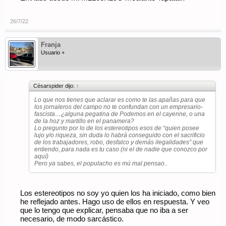
madrugar...
26/7/22
Franja
Usuario +
Césarspider dijo:
↑
Lo que nos tienes que aclarar es como te las apañas para que
los jornaleros del campo no te confundan con un empresario-
fascista…¿alguna pegatina de Podemos en el cayenne, o una
de la hoz y martillo en el panamera?
Lo pregunto por lo de los estereotipos esos de “quien posee
lujo y/o riqueza, sin duda lo habrá conseguido con el sacrificio
de los trabajadores, robo, desfalco y demás ilegalidades” que
entiendo, para nada es tu caso (ni el de nadie que conozco por
aquí)
Pero ya sabes, el populacho es mú mal pensao..
Los estereotipos no soy yo quien los ha iniciado, como bien
he reflejado antes. Hago uso de ellos en respuesta. Y veo
que lo tengo que explicar, pensaba que no iba a ser
necesario, de modo sarcástico.