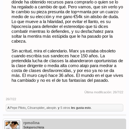
dónde ha obtenido recursos para comprarlo o quien se lo
ha regalado a cambio de qué. Pero vamos, que sin verlo yo
le cambio su pieza presunta de top+manta por un cuarzo
medio de su elección y me gano €54k sin atisbo de duda.
Lo que mueve a la hilaridad, por evitar el llanto, es su
hipocresía para defender el estereotipo que tú dices
combatir mientras lo defiendes, y su desfachatez para
soltar la mentira más estúpida que le ha pasado por la
cabeza.
Sin acritud, mira el calendario. Marx ya estaba obsoleto
cuando escribía sus sandeces hace 150 años. La
pretendida lucha de classes la abanderaron oportunistas de
la clase dirigente o media alta como atajo para medrar a
costa de clases desfavorecidas, y por eso ya no se da
más. El muro cayó hace 36 años. El mundo en el que vives
ha cambiado y no es el de tus fantasías del pasado.
Última modificación:
26/7/22
26/7/22
A
Pepe Piloto
,
Césarspider
,
alexpin.
y
5 otros
les gusta esto.
rpmolina
Soloporschista