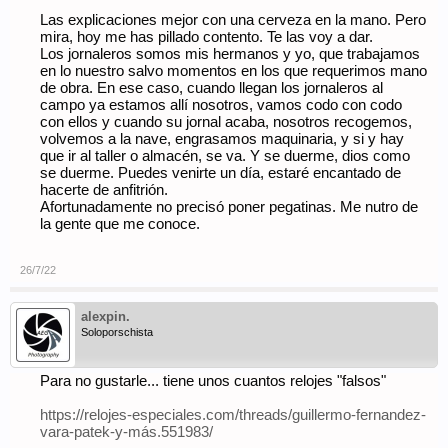
Las explicaciones mejor con una cerveza en la mano. Pero
mira, hoy me has pillado contento. Te las voy a dar.
Los jornaleros somos mis hermanos y yo, que trabajamos
en lo nuestro salvo momentos en los que requerimos mano
de obra. En ese caso, cuando llegan los jornaleros al
campo ya estamos allí nosotros, vamos codo con codo
con ellos y cuando su jornal acaba, nosotros recogemos,
volvemos a la nave, engrasamos maquinaria, y si y hay
que ir al taller o almacén, se va. Y se duerme, dios como
se duerme. Puedes venirte un día, estaré encantado de
hacerte de anfitrión.
Afortunadamente no precisó poner pegatinas. Me nutro de
la gente que me conoce.
26/7/22
alexpin.
Soloporschista
Para no gustarle... tiene unos cuantos relojes "falsos"
https://relojes-especiales.com/threads/guillermo-fernandez-
vara-patek-y-más.551983/