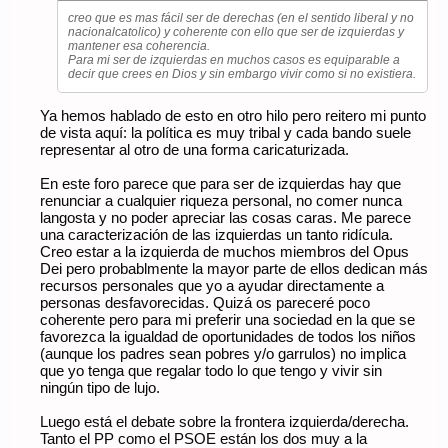
creo que es mas fácil ser de derechas (en el sentido liberal y no
nacionalcatolico) y coherente con ello que ser de izquierdas y
mantener esa coherencia.
Para mi ser de izquierdas en muchos casos es equiparable a
decir que crees en Dios y sin embargo vivir como si no existiera.
Ya hemos hablado de esto en otro hilo pero reitero mi punto
de vista aquí: la política es muy tribal y cada bando suele
representar al otro de una forma caricaturizada.
En este foro parece que para ser de izquierdas hay que
renunciar a cualquier riqueza personal, no comer nunca
langosta y no poder apreciar las cosas caras. Me parece
una caracterización de las izquierdas un tanto ridícula.
Creo estar a la izquierda de muchos miembros del Opus
Dei pero probablmente la mayor parte de ellos dedican más
recursos personales que yo a ayudar directamente a
personas desfavorecidas. Quizá os pareceré poco
coherente pero para mi preferir una sociedad en la que se
favorezca la igualdad de oportunidades de todos los niños
(aunque los padres sean pobres y/o garrulos) no implica
que yo tenga que regalar todo lo que tengo y vivir sin
ningún tipo de lujo.
Luego está el debate sobre la frontera izquierda/derecha.
Tanto el PP como el PSOE están los dos muy a la