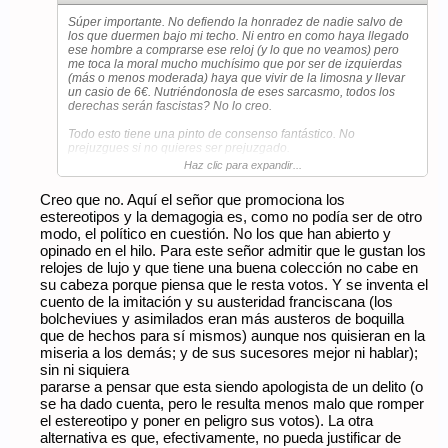
Súper importante. No defiendo la honradez de nadie salvo de
los que duermen bajo mi techo. Ni entro en como haya llegado
ese hombre a comprarse ese reloj (y lo que no veamos) pero
me toca la moral mucho muchísimo que por ser de izquierdas
(más o menos moderada) haya que vivir de la limosna y llevar
un casio de 6€. Nutriéndonosla de eses sarcasmo, todos los
derechas serán fascistas? No lo creo.
Todo esto tiene una pinto de consenso fantástico. No
prejuzgues si no quieres ser prejuzgado.
Haz clic para expandir...
Salud y revoluciones.
Creo que no. Aquí el señor que promociona los
estereotipos y la demagogia es, como no podía ser de otro
modo, el político en cuestión. No los que han abierto y
opinado en el hilo. Para este señor admitir que le gustan los
relojes de lujo y que tiene una buena colección no cabe en
su cabeza porque piensa que le resta votos. Y se inventa el
cuento de la imitación y su austeridad franciscana (los
bolcheviues y asimilados eran más austeros de boquilla
que de hechos para sí mismos) aunque nos quisieran en la
miseria a los demás; y de sus sucesores mejor ni hablar);
sin ni siquiera
pararse a pensar que esta siendo apologista de un delito (o
se ha dado cuenta, pero le resulta menos malo que romper
el estereotipo y poner en peligro sus votos). La otra
alternativa es que, efectivamente, no pueda justificar de