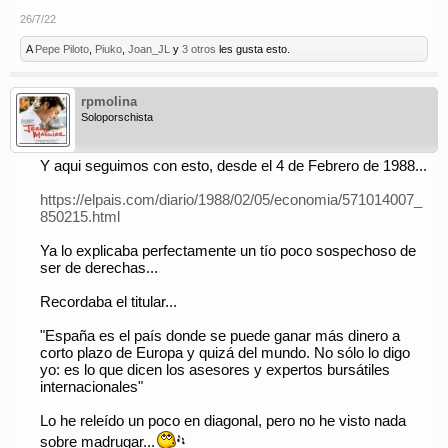
26/7/22
A
Pepe Piloto
,
Piuko
,
Joan_JL
y
3 otros
les gusta esto.
rpmolina
Soloporschista
Y aqui seguimos con esto, desde el 4 de Febrero de 1988...
https://elpais.com/diario/1988/02/05/economia/571014007_
850215.html
Ya lo explicaba perfectamente un tío poco sospechoso de
ser de derechas...
Recordaba el titular...
"España es el país donde se puede ganar más dinero a
corto plazo de Europa y quizá del mundo. No sólo lo digo
yo: es lo que dicen los asesores y expertos bursátiles
internacionales"
Lo he releído un poco en diagonal, pero no he visto nada
sobre madrugar...