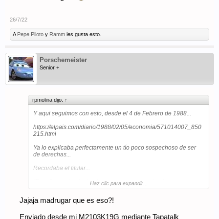
26/7/22
A
Pepe Piloto
y
Ramm
les gusta esto.
Porschemeister
Senior +
rpmolina dijo:
↑
Y aqui seguimos con esto, desde el 4 de Febrero de 1988...
https://elpais.com/diario/1988/02/05/economia/571014007_850
215.html
Ya lo explicaba perfectamente un tío poco sospechoso de ser
de derechas...
Recordaba el titular...
"España es el país donde se puede ganar más dinero a corto
Haz clic para expandir...
plazo de Europa y quizá del mundo. No sólo lo digo yo: es lo
que dicen los asesores y expertos bursátiles internacionales"
Jajaja madrugar que es eso?!
Lo he releído un poco en diagonal, pero no he visto nada sobre
Enviado desde mi M2103K19G mediante Tapatalk