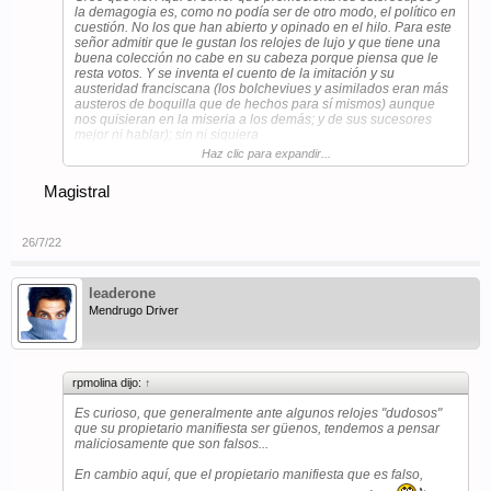
la demagogia es, como no podía ser de otro modo, el político en
cuestión. No los que han abierto y opinado en el hilo. Para este
señor admitir que le gustan los relojes de lujo y que tiene una
buena colección no cabe en su cabeza porque piensa que le
resta votos. Y se inventa el cuento de la imitación y su
austeridad franciscana (los bolcheviues y asimilados eran más
austeros de boquilla que de hechos para sí mismos) aunque
nos quisieran en la miseria a los demás; y de sus sucesores
mejor ni hablar); sin ni siquiera
pararse a pensar que esta siendo apologista de un delito (o se
Haz clic para expandir...
ha dado cuenta, pero le resulta menos malo que romper el
estereotipo y poner en peligro sus votos). La otra alternativa es
Magistral
que, efectivamente, no pueda justificar de dónde ha obtenido
recursos para comprarlo o quien se lo ha regalado a cambio de
qué. Pero vamos, que sin verlo yo le cambio su pieza presunta
de top+manta por un cuarzo medio de su elección y me gano
26/7/22
€54 sin atisbo de duda. Lo que mueve a la hilaridad, por evitar
el llanto, es su hipocresía para defender el estereotipo que tú
dices combatir mientras lo defiendes, y su desfachatez para
leaderone
soltar la mentira más estúpida que le ha pasado por la cabeza.
Mendrugo Driver
Sin acritud, mira el calendario. Marx ya estaba obsoleto cuando
escribía sus sandeces hace 150 años. La pretendida lucha de
classes la abanderaron oportunistas de la clase dirigente o
media alta como atajo para medrar a costa de clases
rpmolina dijo:
↑
desfavorecidas, y por eso ya no se da más. El muro cayó hace
36 años. El mundo en el que vives ha cambiado y no es el de
Es curioso, que generalmente ante algunos relojes "dudosos"
tus fantasías del pasado.
que su propietario manifiesta ser güenos, tendemos a pensar
maliciosamente que son falsos...
En cambio aquí, que el propietario manifiesta que es falso,