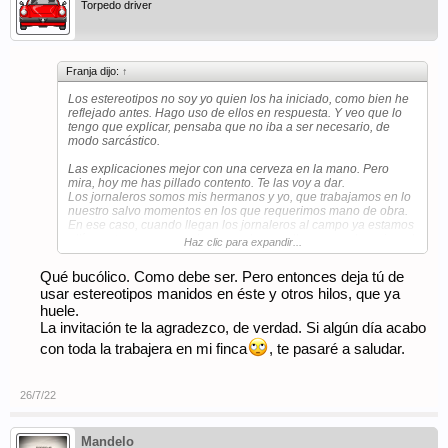
Torpedo driver
Franja dijo:
↑
Los estereotipos no soy yo quien los ha iniciado, como bien he
reflejado antes. Hago uso de ellos en respuesta. Y veo que lo
tengo que explicar, pensaba que no iba a ser necesario, de
modo sarcástico.
Las explicaciones mejor con una cerveza en la mano. Pero
mira, hoy me has pillado contento. Te las voy a dar.
Los jornaleros somos mis hermanos y yo, que trabajamos en lo
nuestro salvo momentos en los que requerimos mano de obra.
En ese caso, cuando llegan los jornaleros al campo ya estamos
allí nosotros, vamos codo con codo con ellos y cuando su jornal
Haz clic para expandir...
acaba, nosotros recogemos, volvemos a la nave, engrasamos
maquinaria, y si y hay que ir al taller o almacén, se va. Y se
Qué bucólico. Como debe ser. Pero entonces deja tú de
duerme, dios como se duerme. Puedes venirte un día, estaré
usar estereotipos manidos en éste y otros hilos, que ya
encantado de hacerte de anfitrión.
Afortunadamente no precisó poner pegatinas. Me nutro de la
huele.
gente que me conoce.
La invitación te la agradezco, de verdad. Si algún día acabo
con toda la trabajera en mi finca
, te pasaré a saludar.
26/7/22
Mandelo