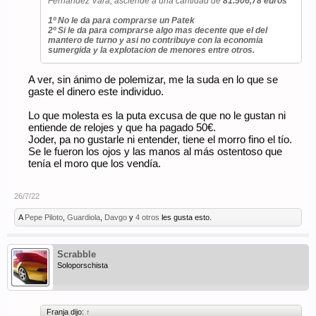
Fernández Vara, asciende a una cantidad de
81.506,78 euros
1º No le da para comprarse un Patek
2º Si le da para comprarse algo mas decente que el del
mantero de turno y asi no contribuye con la economia
sumergida y la explotacion de menores entre otros.
A ver, sin ánimo de polemizar, me la suda en lo que se
gaste el dinero este individuo.
Lo que molesta es la puta excusa de que no le gustan ni
entiende de relojes y que ha pagado 50€.
Joder, pa no gustarle ni entender, tiene el morro fino el tío.
Se le fueron los ojos y las manos al más ostentoso que
tenía el moro que los vendía.
26/7/22
A
Pepe Piloto
,
Guardiola
,
Davgo
y
4 otros
les gusta esto.
Scrabble
Soloporschista
Franja dijo:
↑