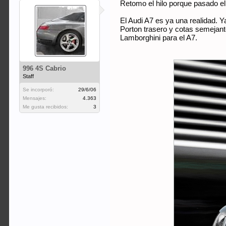
Retomo el hilo porque pasado e
El Audi A7 es ya una realidad. Y
Porton trasero y cotas semejant
Lamborghini para el A7.
996 4S Cabrio
Staff
Se incorporó:
29/6/06
Mensajes:
4.363
Me gusta recibidos:
3