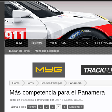
HOME
MIEMBROS
ENLACES
ESPÓNSO
FOROS
Buscar En Foros
Mensajes Recientes
Home
Foros
Sección Principal
Panamera
Más competencia para el Panamera
Tema en '
Panamera
' comenzado por
996 4S Cabrio
,
11/1/09
.
Página 4 de 5
< Prev
1
2
3
4
5
Siguiente >