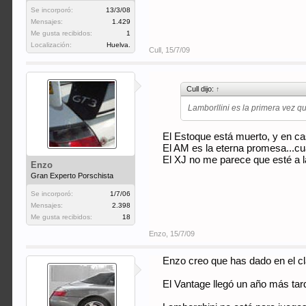
Se incorporó:
13/3/08
Mensajes:
1.429
Me gusta recibidos:
1
Localización:
Huelva.
Cull
,
15/7/09
Cull dijo:
↑
Lamborllini es la primera vez qu
El Estoque está muerto, y en ca
El AM es la eterna promesa...cu
El XJ no me parece que esté a l
Enzo
Gran Experto Porschista
Se incorporó:
1/7/06
Mensajes:
2.398
Me gusta recibidos:
18
Enzo
,
15/7/09
Enzo creo que has dado en el c
El Vantage llegó un año más tard