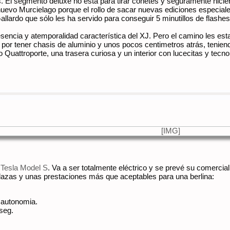
. El segmento deluxe no está para tirar cohetes y seguramente hicier
uevo Murcielago porque el rollo de sacar nuevas ediciones especial
allardo que sólo les ha servido para conseguir 5 minutillos de flash
resencia y atemporalidad característica del XJ. Pero el camino les esta
por tener chasis de aluminio y unos pocos centimetros atrás, tenien
o Quattroporte, una trasera curiosa y un interior con lucecitas y tecno
a
Tesla Model S
. Va a ser totalmente eléctrico y se prevé su comercia
plazas y unas prestaciones más que aceptables para una berlina:
 autonomia.
seg.