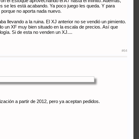
on el Estoque aprovechando el A7 hasta el infinito. Además,
es se les está acabando. Ya poco juego les queda. Y para
es porque no aporta nada nuevo.
ba llevando a la ruina. El XJ anterior no se vendió un pimiento.
do un XF muy bien situado en la escala de precios. Así que
logía. Si de esta no venden un XJ....
#64
lización a partir de 2012, pero ya aceptan pedidos.