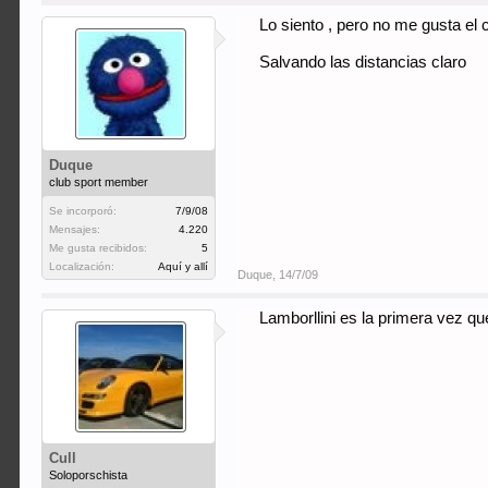
Lo siento , pero no me gusta el 
Salvando las distancias claro
Duque
club sport member
Se incorporó:
7/9/08
Mensajes:
4.220
Me gusta recibidos:
5
Localización:
Aquí y allí
Duque
,
14/7/09
Lamborllini es la primera vez que
Cull
Soloporschista