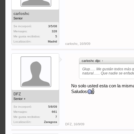
carloshc
Senior
Se incorporó:
3/5/08
Mensajes:
328
Me gusta recibidos:
5
Localización:
Madrid
carloshc
,
16/9/09
carloshc dijo:
↑
Glup...... Me gustán todos más 
natural....... Que nadie se enfa
No solo usted esta con la misma
Saludos
DFZ
Senior +
Se incorporó:
5/8/09
Mensajes:
661
Me gusta recibidos:
7
Localización:
Zaragoza
DFZ
,
16/9/09