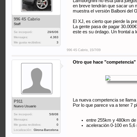
Lamborghini no está para juegos
en breve tendrán que sacar un n
muestra el versión Balboni del G
996 4S Cabrio
El XJ, es cierto que pierde la p
Staff
La gente pasa de pagar 30.000€ 
este es su órdago. Un frontal a l
Se incorporó:
29/6/06
Mensajes:
4.363
Me gusta recibidos:
3
996 4S Cabrio
,
15/7/09
Otro que hace "competencia"
La nueva competencia se llam
P911
Por lo que parece va a tener 7 
Nuevo Usuario
Se incorporó:
5/8/08
entre 255km y 480km de
Mensajes:
6
aceleración 0-100 en 5,6 
Me gusta recibidos:
0
Localización:
Girona-Barcelona