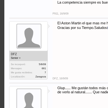
La competencia siempre es buena
P911
,
16/9/09
El Aston Martin el que mas me 
Gracias por su Tiempo.Saludos
DFZ
Senior +
Se incorporó:
5/8/09
Mensajes:
661
Me gusta recibidos:
7
Localización:
Zaragoza
DFZ
,
16/9/09
Glup...... Me gustán todos más 
de verlo al natural....... Que n