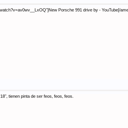
/watch?v=av0wv__LxOQ"]New Porsche 991 drive by - YouTube[/ame
8", tienen pinta de ser feos, feos, feos.