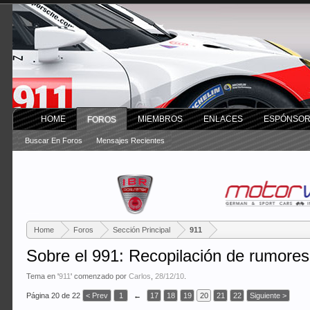
HOME
MIEMBROS
ENLACES
ESPÓNSO
FOROS
Buscar En Foros
Mensajes Recientes
Home
Foros
Sección Principal
911
Sobre el 991: Recopilación de rumores
Tema en '
911
' comenzado por
Carlos
,
28/12/10
.
Página 20 de 22
< Prev
1
←
17
18
19
20
21
22
Siguiente >