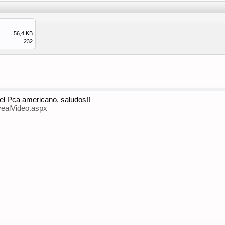
56,4 KB
232
del Pca americano, saludos!!
vealVideo.aspx