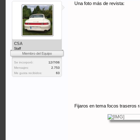
Una foto más de revista:
CSA
Staff
Miembro del Equipo
Se incorporó:
12/7/06
Mensajes:
2.753
Me gusta recibidos:
63
Fijaros en tema focos traseros 