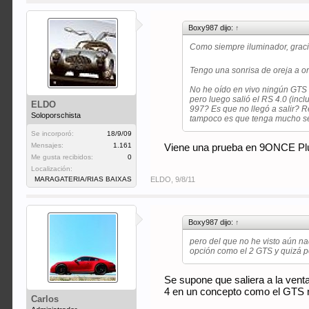
Boxy987 dijo:
↑
Como siempre iluminador, grac
Tengo una sonrisa de oreja a or
No he oído en vivo ningún GTS a
pero luego salió el RS 4.0 (inc
ELDO
997? Es que no llegó a salir? R
Soloporschista
tampoco es que tenga mucho s
Se incorporó:
18/9/09
Mensajes:
1.161
Viene una prueba en 9ONCE Pl
Me gusta recibidos:
0
Localización:
MARAGATERIA/RIAS BAIXAS
ELDO
,
9/8/11
Boxy987 dijo:
↑
pero del que no he visto aún na
opción como el 2 GTS y quizá 
Se supone que saliera a la vent
4 en un concepto como el GTS no
Carlos