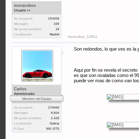
moracobos
Usuario ++
Se incorporó:
15/4/09
Mensajes:
106
Me gusta recibidos:
18
Localización:
Madrid
moracobos
,
12/8/11
Son redondos, lo que ves es la
Aqui por fin se revela el secret
es que son ovaladas como el 9
puede ver mas de como van los l
Carlos
Administrador
Miembro del Equipo
Se incorporó:
27/6/06
Mensajes:
9.604
Me gusta recibidos:
2.426
Localización:
Galicia
P-Cars:
991 GTS