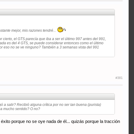
stante mejor, mis razones tendré...
 cierto, el GTS parecía que iba a ser el último 997 antes del 991,
n nada es del 4 GTS, se puede considerar entonces como el último
 por eso no se ve ninguno? También a 3 semanas vista del 991
#381
a salir? Recibió alguna crítica por no ser tan buena (purista)
nga mucho sentido? O no?
éxito porque no se oye nada de él... quizás porque la tracción