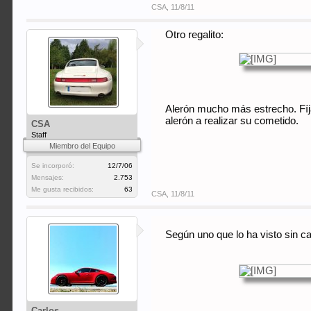
CSA
,
11/8/11
Otro regalito:
Alerón mucho más estrecho. Fíja
alerón a realizar su cometido.
CSA
Staff
Miembro del Equipo
Se incorporó:
12/7/06
Mensajes:
2.753
Me gusta recibidos:
63
CSA
,
11/8/11
Según uno que lo ha visto sin c
Carlos