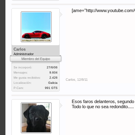
[ame="http://www.youtube.com
Carlos
Administrador
Miembro del Equipo
Se incorporó:
27/6/06
Mensajes:
9.604
Me gusta recibidos:
2.426
Carlos
,
12/8/11
Localización:
Galicia
P-Cars:
991 GTS
Esos faros delanteros, segundo 1
Todo lo que no sea redondito.....