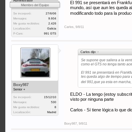
Administrador
El 991 se presentará en Frankfu
Miembro del Equipo
mundo, así que aun les queda al
modificando todo para la produ
Se incorporó:
27/6/06
Mensajes:
9.604
Me gusta recibidos:
2.426
Carlos
,
9/8/11
Localización:
Galicia
P-Cars:
991 GTS
Carlos dijo:
↑
Se supone que saliera a la vent
como el GTS no tenga tanto acep
El 991 se presentará en Frankfu
les queda algo de tiempo para 
del 991,que ya esta en marcha
Boxy987
Senior +
ELDO - La tengo (estoy subscrito
Se incorporó:
15/12/10
visto por ninguna parte
Mensajes:
530
Me gusta recibidos:
8
Carlos - Sí tiene lógica lo que 
Localización:
Madrid
Boxy987
,
9/8/11