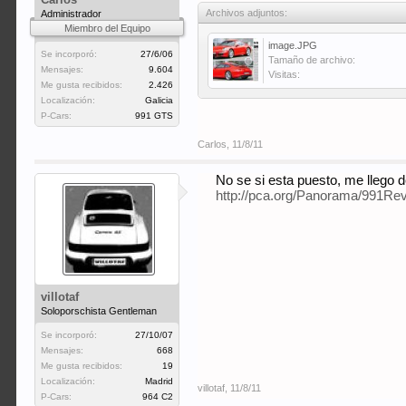
Archivos adjuntos:
Administrador
Miembro del Equipo
image.JPG
Se incorporó:
27/6/06
Tamaño de archivo:
Mensajes:
9.604
Visitas:
Me gusta recibidos:
2.426
Localización:
Galicia
P-Cars:
991 GTS
Carlos
,
11/8/11
No se si esta puesto, me llego 
http://pca.org/Panorama/991Re
villotaf
Soloporschista Gentleman
Se incorporó:
27/10/07
Mensajes:
668
Me gusta recibidos:
19
Localización:
Madrid
villotaf
,
11/8/11
P-Cars:
964 C2