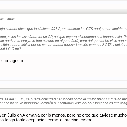
ias Carlos
eja cuando dices que los últimos 997.2, en concreto los GTS equipan un sonido ba
ún, ni los he visto fuera de un CP, así que espero el momento con impaciencia. Por
luso aquí en el foro ya lo han cazado en alguna foto), pero del que no he visto aú
ecibió alguna crítica por no ser tan buena (purista) opción como el 2 GTS y quizá
entido? O no?
us de agosto
da es del 4 GTS, se puede considerar entonces como el último 997? Es que no llegó 
por eso no se ve ninguno? También a 3 semanas vista del 991 tampoco es que te
a en Julio en Alemania por lo menos, pero no creo que tuviese mucho 
 tenga tanto aceptación como la tracción trasera.