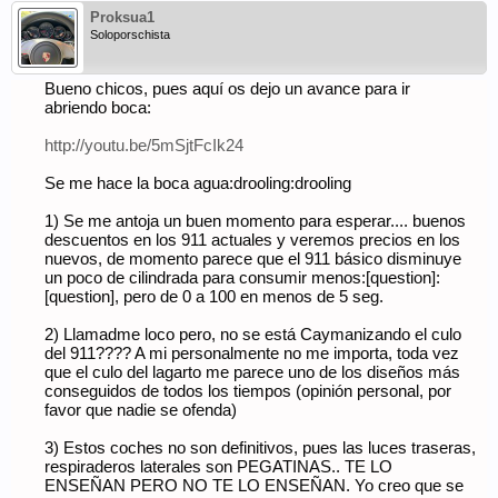
Proksua1
Soloporschista
Bueno chicos, pues aquí os dejo un avance para ir
abriendo boca:
http://youtu.be/5mSjtFcIk24
Se me hace la boca agua:drooling:drooling
1) Se me antoja un buen momento para esperar.... buenos
descuentos en los 911 actuales y veremos precios en los
nuevos, de momento parece que el 911 básico disminuye
un poco de cilindrada para consumir menos:[question]:
[question], pero de 0 a 100 en menos de 5 seg.
2) Llamadme loco pero, no se está Caymanizando el culo
del 911???? A mi personalmente no me importa, toda vez
que el culo del lagarto me parece uno de los diseños más
conseguidos de todos los tiempos (opinión personal, por
favor que nadie se ofenda)
3) Estos coches no son definitivos, pues las luces traseras,
respiraderos laterales son PEGATINAS.. TE LO
ENSEÑAN PERO NO TE LO ENSEÑAN. Yo creo que se