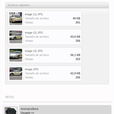
Archivos adjuntos:
image (1).JPG
Tamaño de archivo:
40 KB
Visitas:
261
image (2).JPG
Tamaño de archivo:
63,6 KB
Visitas:
256
image (3).JPG
Tamaño de archivo:
56,1 KB
Visitas:
253
image.JPG
Tamaño de archivo:
62,9 KB
Visitas:
256
28/7/11
moracobos
Usuario ++