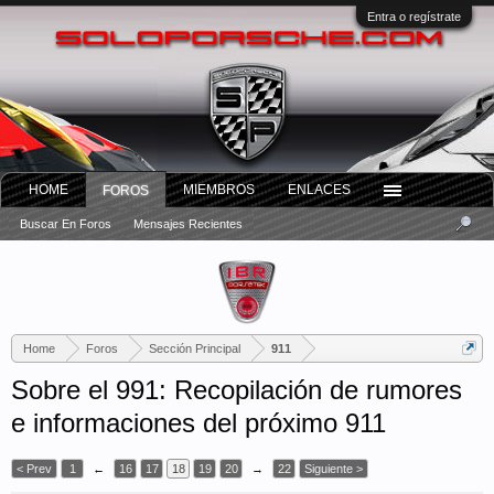
Entra o regístrate
HOME
MIEMBROS
ENLACES
FOROS
Buscar En Foros
Mensajes Recientes
Home
Foros
Sección Principal
911
Sobre el 991: Recopilación de rumores
e informaciones del próximo 911
< Prev
1
←
16
17
18
19
20
→
22
Siguiente >