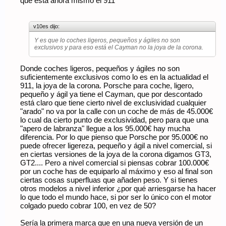
que está ahora mismo el 911
v10es dijo:
Y es que lo coches ligeros, pequeños y ágiles no son
exclusivos y para eso está el Cayman no la joya de la corona.
Donde coches ligeros, pequeños y ágiles no son
suficientemente exclusivos como lo es en la actualidad el
911, la joya de la corona. Porsche para coche, ligero,
pequeño y ágil ya tiene el Cayman, que por descontado
está claro que tiene cierto nivel de exclusividad cualquier
"arado" no va por la calle con un coche de más de 45.000€
lo cual da cierto punto de exclusividad, pero para que una
"apero de labranza" llegue a los 95.000€ hay mucha
diferencia. Por lo que pienso que Porsche por 95.000€ no
puede ofrecer ligereza, pequeño y ágil a nivel comercial, si
en ciertas versiones de la joya de la corona digamos GT3,
GT2.... Pero a nivel comercial si piensas cobrar 100.000€
por un coche has de equiparlo al máximo y eso al final son
ciertas cosas superfluas que añaden peso. Y si tienes
otros modelos a nivel inferior ¿por qué arriesgarse ha hacer
lo que todo el mundo hace, si por ser lo único con el motor
colgado puedo cobrar 100, en vez de 50?
Sería la primera marca que en una nueva versión de un