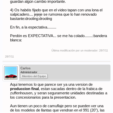
guardan algún cambio importante.
4) Os habéis fijado que en el video tapan con una lona el
salpicadero.... jejeje se rumorea que lo han renovado
bastante:drooling:drooling
En fin, a la espectativa.........
Perdón es EXPECTATIVA... se me ha colado........:bandera
blanca:
Última modificación por un moderador:
28/7/11
28/7/11
Carlos
Administrador
Miembro del Equipo
Aqui tenemos lo que parece ser ya una version de
produccion final
, estan sacadas dentro de la frabica de
zuffenhousen, y seran seguramente unidades destinadas a
los concesionarios para la presentacion.
Aun tienen un poco de camuflaje pero se pueden ver una
de los modelos de llantas que vendran en el 991 (20"), las