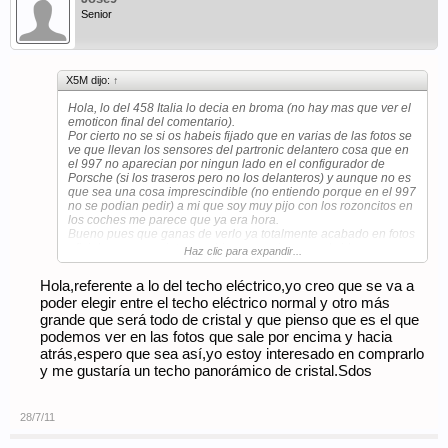
Senior
X5M dijo:
↑
Hola, lo del 458 Italia lo decia en broma (no hay mas que ver el
emoticon final del comentario).
Por cierto no se si os habeis fijado que en varias de las fotos se
ve que llevan los sensores del partronic delantero cosa que en
el 997 no aparecian por ningun lado en el configurador de
Porsche (si los traseros pero no los delanteros) y aunque no es
que sea una cosa imprescindible (no entiendo porque en el 997
no se podian pedir) a mi que soy muy pijo con los rozoncitos en
los coches me parece que ya era hora.
Bueno pues que ganas de verlo ya totalmente acabado en fotos
oficiales porque pinta muy bien y por cierto en el video que se
Haz clic para expandir...
le ve pasar por 2 tuneles que le van grabando desde otro coche
me parece una pasada el nuevo aleron trasero como sube y
Hola,referente a lo del techo eléctrico,yo creo que se va a
baja (lo hace 2 veces en el video que dura unos 4 minutos) y ya
poder elegir entre el techo eléctrico normal y otro más
para acabar que me enrollo tengo mucha curiosidad por ver
como va a ser el nuevo techo electrico que da la sensacion que
grande que será todo de cristal y que pienso que es el que
va a ser bastante grande y por las fotos parece que abre hacia
podemos ver en las fotos que sale por encima y hacia
afuera y no se esconde como los techos electricos
atrás,espero que sea así,yo estoy interesado en comprarlo
convencionales. Un saludo.
y me gustaría un techo panorámico de cristal.Sdos
28/7/11