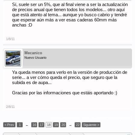
Sí, suele ser un 5%, que al final viene a ser la actualización
de precios anual que tienen todos los modelos... otro aquí
que está atento al tema... aunque yo busco cabrio y tendré
que esperar aún más a ver esas caderas 60mm más
anchas :D
1/8/11
Mecanico
Nuevo Usuario
Ya queda menos para verlo en la versión de producción de
serie... a ver cómo queda el precio, que seguro que la
subida es de aupa...
Gracias por las informaciones que estáis aportando :)
2/8/11
(Debes conectarte o crear una cuenta para responder.)
< Prev
1
←
16
17
18
19
20
→
22
Siguiente >