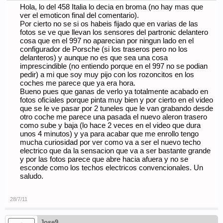
Hola, lo del 458 Italia lo decia en broma (no hay mas que
ver el emoticon final del comentario).
Por cierto no se si os habeis fijado que en varias de las
fotos se ve que llevan los sensores del partronic delantero
cosa que en el 997 no aparecian por ningun lado en el
configurador de Porsche (si los traseros pero no los
delanteros) y aunque no es que sea una cosa
imprescindible (no entiendo porque en el 997 no se podian
pedir) a mi que soy muy pijo con los rozoncitos en los
coches me parece que ya era hora.
Bueno pues que ganas de verlo ya totalmente acabado en
fotos oficiales porque pinta muy bien y por cierto en el video
que se le ve pasar por 2 tuneles que le van grabando desde
otro coche me parece una pasada el nuevo aleron trasero
como sube y baja (lo hace 2 veces en el video que dura
unos 4 minutos) y ya para acabar que me enrollo tengo
mucha curiosidad por ver como va a ser el nuevo techo
electrico que da la sensacion que va a ser bastante grande
y por las fotos parece que abre hacia afuera y no se
esconde como los techos electricos convencionales. Un
saludo.
28/7/11
Jose9