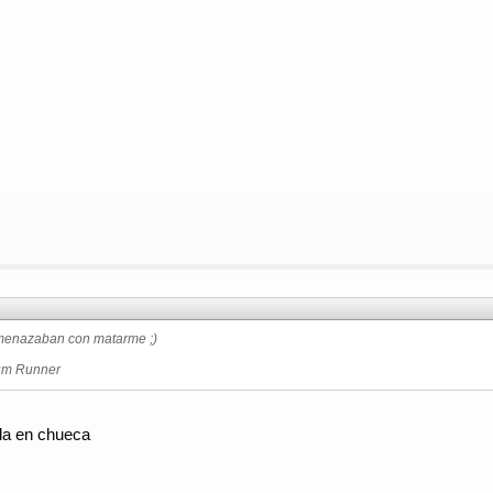
Amenazaban con matarme ;)
rum Runner
da en chueca