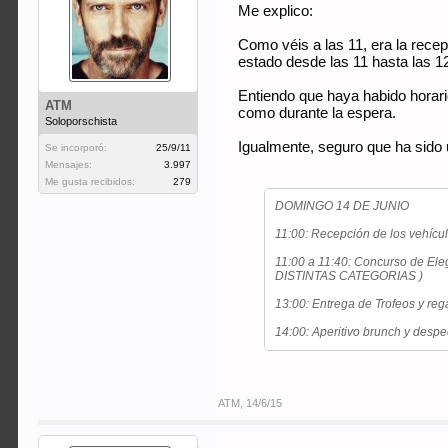
Me explico:
Como véis a las 11, era la rece
estado desde las 11 hasta las 12
Entiendo que haya habido horario
ATM
como durante la espera.
Soloporschista
Igualmente, seguro que ha sido u
Se incorporó:
25/9/11
Mensajes:
3.997
Me gusta recibidos:
279
DOMINGO 14 DE JUNIO
11:00: Recepción de los vehículo
11:00 a 11:40: Concurso de Eleg
DISTINTAS CATEGORIAS )
13:00: Entrega de Trofeos y re
14:00: Aperitivo brunch y despe
ATM
,
14/6/15