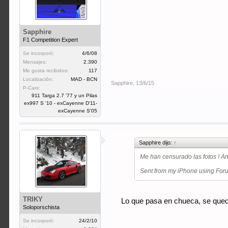
Sapphire
F1 Competition Expert
Se incorporó:
4/6/08
Mensajes:
2.390
Me gusta recibidos:
117
Localización:
MAD - BCN
Sapphire
,
13/6/15
P-Cars:
911 Targa 2.7 '77 y un Pilas
ex997 S '10 - exCayenne D'11-
exCayenne S'05
Sapphire dijo:
↑
Me han censurado las fotos ! 
Sent from my iPhone using Fo
TRIKY
Lo que pasa en chueca, se que
Soloporschista
Se incorporó:
24/2/10