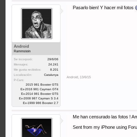
Pasarlo bien! Y hacer mil fotos
Android
Rammstein
Se incorporó:
29/6/06
Mensajes:
24.241
Me gusta recibidos:
8.201
Localización:
Catalunya
Android
,
13/6/15
P-Cars:
2015 981 Boxster GTS
Ex-2016 981 Cayman GT4
Ex-2014 981 Boxster GTS
Ex-2008 987 Cayman S 3.4
Ex-1999 986 Boxster 2.7
Me han censurado las fotos ! 
Sent from my iPhone using Fo