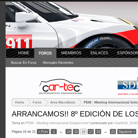
HOME
MIEMBROS
ENLACES
ESPÓNSO
FOROS
Buscar En Foros
Mensajes Recientes
Home
Foros
Area Miscelánea
PDM - Meeting Internacional Sol
ARRANCAMOS!! 8º EDICIÓN DE LOS
Tema en '
PDM - Meeting Internacional Soloporsche
' comenzado por
charlin04
,
22/4/
Página 16 de 21
< Prev
1
←
14
15
16
17
18
→
21
Siguiente >