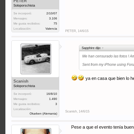
PETER
Soloporschista
Se incorporó:
2/10/07
Mensajes:
3.106
Me gusta recibidos:
75
Localización:
Valencia
PETER
,
14/6/15
Sapphire dijo:
↑
Me han censurado las fotos ! 
Sent from my iPhone using Fo
ya en casa que bien lo h
Scanish
Soloporschista
Se incorporó:
16/8/10
Mensajes:
1.490
Me gusta recibidos:
3
Localización:
Scanish
,
14/6/15
Okarben (Alemania)
Pese a que el evento tenía buen