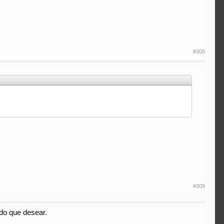
#308
#309
ado que desear.