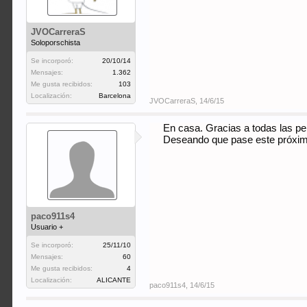
JVOCarreraS
Soloporschista
Se incorporó:
20/10/14
Mensajes:
1.362
Me gusta recibidos:
103
Localización:
Barcelona
JVOCarreraS
,
14/6/15
En casa. Gracias a todas las pe
Deseando que pase este próxi
paco911s4
Usuario +
Se incorporó:
25/11/10
Mensajes:
60
Me gusta recibidos:
4
Localización:
ALICANTE
paco911s4
,
14/6/15