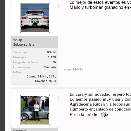
Lo mejor de estos eventos es v
Maño y turboman granadino en c
soup
Soloporschista
Se incorporó:
8/7/14
Mensajes:
1.420
Me gusta recibidos:
76
Localización:
Granada
soup
,
14/6/15
P-Cars:
Carrera 4 MKII , 944 ,
Cayenne, 928s
En casa y sin novedad, espero tod
Lo hemos pasado muy bien y con
Agradecer a Rubén y a todos sus 
Humberto encantado de conocerte
Hasta la próxima