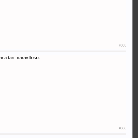
#305
ana tan maravilloso.
#306