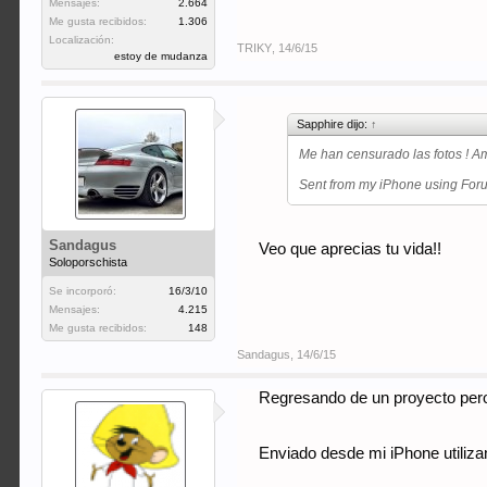
Mensajes:
2.664
Me gusta recibidos:
1.306
Localización:
TRIKY
,
14/6/15
estoy de mudanza
Sapphire dijo:
↑
Me han censurado las fotos ! 
Sent from my iPhone using Fo
Sandagus
Veo que aprecias tu vida!!
Soloporschista
Se incorporó:
16/3/10
Mensajes:
4.215
Me gusta recibidos:
148
Sandagus
,
14/6/15
Regresando de un proyecto pero 
Enviado desde mi iPhone utiliza