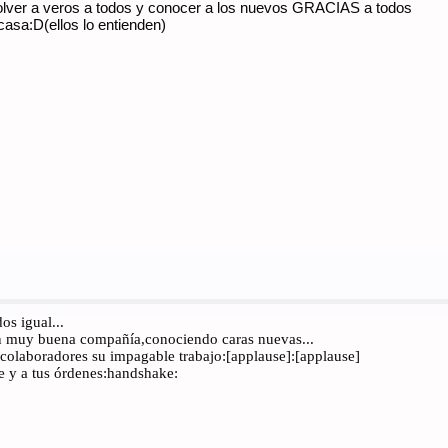
olver a veros a todos y conocer a los nuevos GRACIAS a todos
asa:D(ellos lo entienden)
os igual...
 muy buena compañía,conociendo caras nuevas...
colaboradores su impagable trabajo:[applause]:[applause]
 y a tus órdenes:handshake: